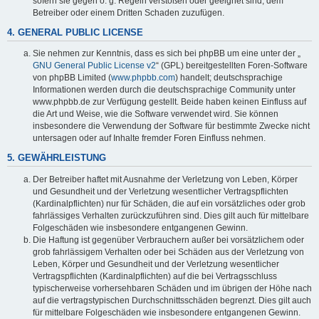
sofern sie gegen o. g. Regeln verstoßen oder geeignet sind, dem
Betreiber oder einem Dritten Schaden zuzufügen.
4. GENERAL PUBLIC LICENSE
Sie nehmen zur Kenntnis, dass es sich bei phpBB um eine unter der „
GNU General Public License v2
“ (GPL) bereitgestellten Foren-Software
von phpBB Limited (
www.phpbb.com
) handelt; deutschsprachige
Informationen werden durch die deutschsprachige Community unter
www.phpbb.de zur Verfügung gestellt. Beide haben keinen Einfluss auf
die Art und Weise, wie die Software verwendet wird. Sie können
insbesondere die Verwendung der Software für bestimmte Zwecke nicht
untersagen oder auf Inhalte fremder Foren Einfluss nehmen.
5. GEWÄHRLEISTUNG
Der Betreiber haftet mit Ausnahme der Verletzung von Leben, Körper
und Gesundheit und der Verletzung wesentlicher Vertragspflichten
(Kardinalpflichten) nur für Schäden, die auf ein vorsätzliches oder grob
fahrlässiges Verhalten zurückzuführen sind. Dies gilt auch für mittelbare
Folgeschäden wie insbesondere entgangenen Gewinn.
Die Haftung ist gegenüber Verbrauchern außer bei vorsätzlichem oder
grob fahrlässigem Verhalten oder bei Schäden aus der Verletzung von
Leben, Körper und Gesundheit und der Verletzung wesentlicher
Vertragspflichten (Kardinalpflichten) auf die bei Vertragsschluss
typischerweise vorhersehbaren Schäden und im übrigen der Höhe nach
auf die vertragstypischen Durchschnittsschäden begrenzt. Dies gilt auch
für mittelbare Folgeschäden wie insbesondere entgangenen Gewinn.