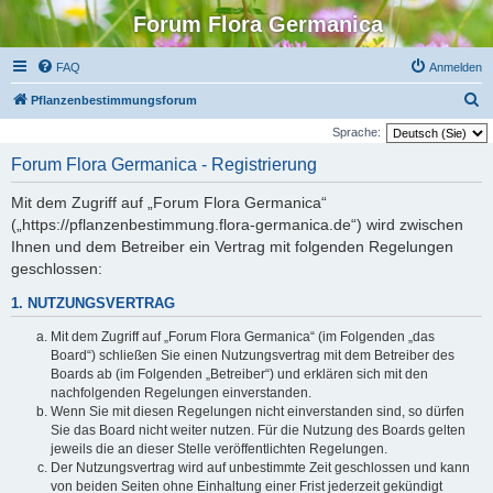
Forum Flora Germanica
FAQ
Anmelden
S
Pflanzenbestimmungsforum
u
Sprache:
c
Forum Flora Germanica - Registrierung
h
Mit dem Zugriff auf „Forum Flora Germanica“
e
(„https://pflanzenbestimmung.flora-germanica.de“) wird zwischen
Ihnen und dem Betreiber ein Vertrag mit folgenden Regelungen
geschlossen:
1. NUTZUNGSVERTRAG
Mit dem Zugriff auf „Forum Flora Germanica“ (im Folgenden „das
Board“) schließen Sie einen Nutzungsvertrag mit dem Betreiber des
Boards ab (im Folgenden „Betreiber“) und erklären sich mit den
nachfolgenden Regelungen einverstanden.
Wenn Sie mit diesen Regelungen nicht einverstanden sind, so dürfen
Sie das Board nicht weiter nutzen. Für die Nutzung des Boards gelten
jeweils die an dieser Stelle veröffentlichten Regelungen.
Der Nutzungsvertrag wird auf unbestimmte Zeit geschlossen und kann
von beiden Seiten ohne Einhaltung einer Frist jederzeit gekündigt