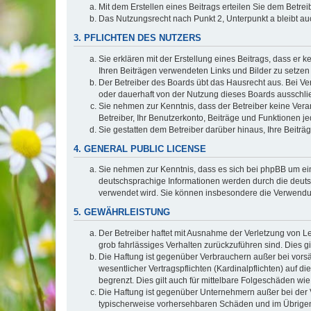
Mit dem Erstellen eines Beitrags erteilen Sie dem Betre
Das Nutzungsrecht nach Punkt 2, Unterpunkt a bleibt 
3. PFLICHTEN DES NUTZERS
Sie erklären mit der Erstellung eines Beitrags, dass er 
Ihren Beiträgen verwendeten Links und Bilder zu setze
Der Betreiber des Boards übt das Hausrecht aus. Bei V
oder dauerhaft von der Nutzung dieses Boards ausschlie
Sie nehmen zur Kenntnis, dass der Betreiber keine Verant
Betreiber, Ihr Benutzerkonto, Beiträge und Funktionen je
Sie gestatten dem Betreiber darüber hinaus, Ihre Beitr
4. GENERAL PUBLIC LICENSE
Sie nehmen zur Kenntnis, dass es sich bei phpBB um ein
deutschsprachige Informationen werden durch die deuts
verwendet wird. Sie können insbesondere die Verwendun
5. GEWÄHRLEISTUNG
Der Betreiber haftet mit Ausnahme der Verletzung von Le
grob fahrlässiges Verhalten zurückzuführen sind. Dies 
Die Haftung ist gegenüber Verbrauchern außer bei vors
wesentlicher Vertragspflichten (Kardinalpflichten) auf
begrenzt. Dies gilt auch für mittelbare Folgeschäden 
Die Haftung ist gegenüber Unternehmern außer bei der V
typischerweise vorhersehbaren Schäden und im Übrigen 