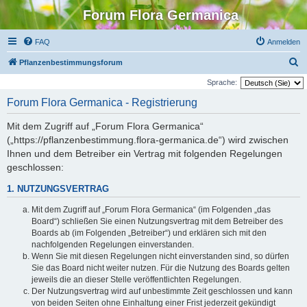
Forum Flora Germanica
FAQ
Anmelden
S
Pflanzenbestimmungsforum
u
Sprache:
c
Forum Flora Germanica - Registrierung
h
Mit dem Zugriff auf „Forum Flora Germanica“
e
(„https://pflanzenbestimmung.flora-germanica.de“) wird zwischen
Ihnen und dem Betreiber ein Vertrag mit folgenden Regelungen
geschlossen:
1. NUTZUNGSVERTRAG
Mit dem Zugriff auf „Forum Flora Germanica“ (im Folgenden „das
Board“) schließen Sie einen Nutzungsvertrag mit dem Betreiber des
Boards ab (im Folgenden „Betreiber“) und erklären sich mit den
nachfolgenden Regelungen einverstanden.
Wenn Sie mit diesen Regelungen nicht einverstanden sind, so dürfen
Sie das Board nicht weiter nutzen. Für die Nutzung des Boards gelten
jeweils die an dieser Stelle veröffentlichten Regelungen.
Der Nutzungsvertrag wird auf unbestimmte Zeit geschlossen und kann
von beiden Seiten ohne Einhaltung einer Frist jederzeit gekündigt