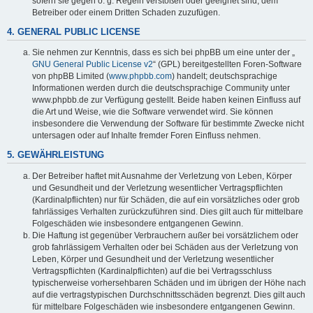
sofern sie gegen o. g. Regeln verstoßen oder geeignet sind, dem
Betreiber oder einem Dritten Schaden zuzufügen.
4. GENERAL PUBLIC LICENSE
Sie nehmen zur Kenntnis, dass es sich bei phpBB um eine unter der „
GNU General Public License v2
“ (GPL) bereitgestellten Foren-Software
von phpBB Limited (
www.phpbb.com
) handelt; deutschsprachige
Informationen werden durch die deutschsprachige Community unter
www.phpbb.de zur Verfügung gestellt. Beide haben keinen Einfluss auf
die Art und Weise, wie die Software verwendet wird. Sie können
insbesondere die Verwendung der Software für bestimmte Zwecke nicht
untersagen oder auf Inhalte fremder Foren Einfluss nehmen.
5. GEWÄHRLEISTUNG
Der Betreiber haftet mit Ausnahme der Verletzung von Leben, Körper
und Gesundheit und der Verletzung wesentlicher Vertragspflichten
(Kardinalpflichten) nur für Schäden, die auf ein vorsätzliches oder grob
fahrlässiges Verhalten zurückzuführen sind. Dies gilt auch für mittelbare
Folgeschäden wie insbesondere entgangenen Gewinn.
Die Haftung ist gegenüber Verbrauchern außer bei vorsätzlichem oder
grob fahrlässigem Verhalten oder bei Schäden aus der Verletzung von
Leben, Körper und Gesundheit und der Verletzung wesentlicher
Vertragspflichten (Kardinalpflichten) auf die bei Vertragsschluss
typischerweise vorhersehbaren Schäden und im übrigen der Höhe nach
auf die vertragstypischen Durchschnittsschäden begrenzt. Dies gilt auch
für mittelbare Folgeschäden wie insbesondere entgangenen Gewinn.