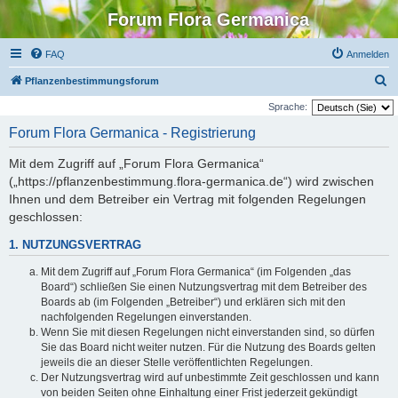
Forum Flora Germanica
FAQ
Anmelden
S
Pflanzenbestimmungsforum
u
Sprache:
c
Forum Flora Germanica - Registrierung
h
Mit dem Zugriff auf „Forum Flora Germanica“
e
(„https://pflanzenbestimmung.flora-germanica.de“) wird zwischen
Ihnen und dem Betreiber ein Vertrag mit folgenden Regelungen
geschlossen:
1. NUTZUNGSVERTRAG
Mit dem Zugriff auf „Forum Flora Germanica“ (im Folgenden „das
Board“) schließen Sie einen Nutzungsvertrag mit dem Betreiber des
Boards ab (im Folgenden „Betreiber“) und erklären sich mit den
nachfolgenden Regelungen einverstanden.
Wenn Sie mit diesen Regelungen nicht einverstanden sind, so dürfen
Sie das Board nicht weiter nutzen. Für die Nutzung des Boards gelten
jeweils die an dieser Stelle veröffentlichten Regelungen.
Der Nutzungsvertrag wird auf unbestimmte Zeit geschlossen und kann
von beiden Seiten ohne Einhaltung einer Frist jederzeit gekündigt