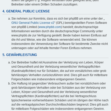
sofern sie gegen o. g. Regeln verstoßen oder geeignet sind, dem
Betreiber oder einem Dritten Schaden zuzufügen.
4. GENERAL PUBLIC LICENSE
Sie nehmen zur Kenntnis, dass es sich bei phpBB um eine unter der „
GNU General Public License v2
“ (GPL) bereitgestellten Foren-Software
von phpBB Limited (
www.phpbb.com
) handelt; deutschsprachige
Informationen werden durch die deutschsprachige Community unter
www.phpbb.de zur Verfügung gestellt. Beide haben keinen Einfluss auf
die Art und Weise, wie die Software verwendet wird. Sie können
insbesondere die Verwendung der Software für bestimmte Zwecke nicht
untersagen oder auf Inhalte fremder Foren Einfluss nehmen.
5. GEWÄHRLEISTUNG
Der Betreiber haftet mit Ausnahme der Verletzung von Leben, Körper
und Gesundheit und der Verletzung wesentlicher Vertragspflichten
(Kardinalpflichten) nur für Schäden, die auf ein vorsätzliches oder grob
fahrlässiges Verhalten zurückzuführen sind. Dies gilt auch für mittelbare
Folgeschäden wie insbesondere entgangenen Gewinn.
Die Haftung ist gegenüber Verbrauchern außer bei vorsätzlichem oder
grob fahrlässigem Verhalten oder bei Schäden aus der Verletzung von
Leben, Körper und Gesundheit und der Verletzung wesentlicher
Vertragspflichten (Kardinalpflichten) auf die bei Vertragsschluss
typischerweise vorhersehbaren Schäden und im übrigen der Höhe nach
auf die vertragstypischen Durchschnittsschäden begrenzt. Dies gilt auch
für mittelbare Folgeschäden wie insbesondere entgangenen Gewinn.