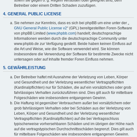
sofern sie gegen o. g. Regeln verstoßen oder geeignet sind, dem
Betreiber oder einem Dritten Schaden zuzufügen.
4. GENERAL PUBLIC LICENSE
Sie nehmen zur Kenntnis, dass es sich bei phpBB um eine unter der „
GNU General Public License v2
“ (GPL) bereitgestellten Foren-Software
von phpBB Limited (
www.phpbb.com
) handelt; deutschsprachige
Informationen werden durch die deutschsprachige Community unter
www.phpbb.de zur Verfügung gestellt. Beide haben keinen Einfluss auf
die Art und Weise, wie die Software verwendet wird. Sie können
insbesondere die Verwendung der Software für bestimmte Zwecke nicht
untersagen oder auf Inhalte fremder Foren Einfluss nehmen.
5. GEWÄHRLEISTUNG
Der Betreiber haftet mit Ausnahme der Verletzung von Leben, Körper
und Gesundheit und der Verletzung wesentlicher Vertragspflichten
(Kardinalpflichten) nur für Schäden, die auf ein vorsätzliches oder grob
fahrlässiges Verhalten zurückzuführen sind. Dies gilt auch für mittelbare
Folgeschäden wie insbesondere entgangenen Gewinn.
Die Haftung ist gegenüber Verbrauchern außer bei vorsätzlichem oder
grob fahrlässigem Verhalten oder bei Schäden aus der Verletzung von
Leben, Körper und Gesundheit und der Verletzung wesentlicher
Vertragspflichten (Kardinalpflichten) auf die bei Vertragsschluss
typischerweise vorhersehbaren Schäden und im übrigen der Höhe nach
auf die vertragstypischen Durchschnittsschäden begrenzt. Dies gilt auch
für mittelbare Folgeschäden wie insbesondere entgangenen Gewinn.