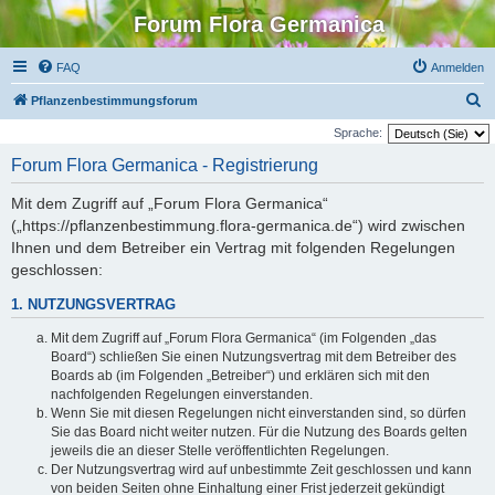
Forum Flora Germanica
FAQ
Anmelden
S
Pflanzenbestimmungsforum
u
Sprache:
c
Forum Flora Germanica - Registrierung
h
Mit dem Zugriff auf „Forum Flora Germanica“
e
(„https://pflanzenbestimmung.flora-germanica.de“) wird zwischen
Ihnen und dem Betreiber ein Vertrag mit folgenden Regelungen
geschlossen:
1. NUTZUNGSVERTRAG
Mit dem Zugriff auf „Forum Flora Germanica“ (im Folgenden „das
Board“) schließen Sie einen Nutzungsvertrag mit dem Betreiber des
Boards ab (im Folgenden „Betreiber“) und erklären sich mit den
nachfolgenden Regelungen einverstanden.
Wenn Sie mit diesen Regelungen nicht einverstanden sind, so dürfen
Sie das Board nicht weiter nutzen. Für die Nutzung des Boards gelten
jeweils die an dieser Stelle veröffentlichten Regelungen.
Der Nutzungsvertrag wird auf unbestimmte Zeit geschlossen und kann
von beiden Seiten ohne Einhaltung einer Frist jederzeit gekündigt