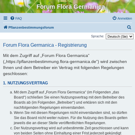
Forum Flora Germanica
FAQ
Anmelden
S
Pflanzenbestimmungsforum
u
Sprache:
c
Forum Flora Germanica - Registrierung
h
Mit dem Zugriff auf „Forum Flora Germanica“
e
(„https://pflanzenbestimmung.flora-germanica.de“) wird zwischen
Ihnen und dem Betreiber ein Vertrag mit folgenden Regelungen
geschlossen:
1. NUTZUNGSVERTRAG
Mit dem Zugriff auf „Forum Flora Germanica“ (im Folgenden „das
Board“) schließen Sie einen Nutzungsvertrag mit dem Betreiber des
Boards ab (im Folgenden „Betreiber“) und erklären sich mit den
nachfolgenden Regelungen einverstanden.
Wenn Sie mit diesen Regelungen nicht einverstanden sind, so dürfen
Sie das Board nicht weiter nutzen. Für die Nutzung des Boards gelten
jeweils die an dieser Stelle veröffentlichten Regelungen.
Der Nutzungsvertrag wird auf unbestimmte Zeit geschlossen und kann
von beiden Seiten ohne Einhaltung einer Frist jederzeit gekündigt