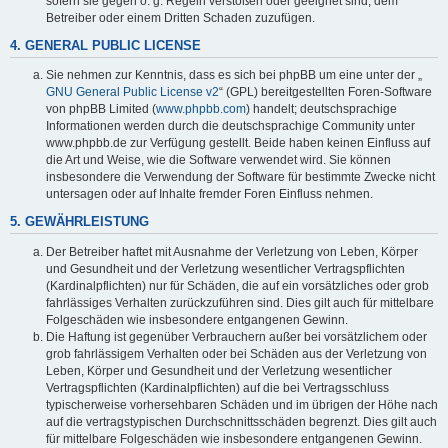
sofern sie gegen o. g. Regeln verstoßen oder geeignet sind, dem
Betreiber oder einem Dritten Schaden zuzufügen.
4. GENERAL PUBLIC LICENSE
Sie nehmen zur Kenntnis, dass es sich bei phpBB um eine unter der „
GNU General Public License v2
“ (GPL) bereitgestellten Foren-Software
von phpBB Limited (
www.phpbb.com
) handelt; deutschsprachige
Informationen werden durch die deutschsprachige Community unter
www.phpbb.de zur Verfügung gestellt. Beide haben keinen Einfluss auf
die Art und Weise, wie die Software verwendet wird. Sie können
insbesondere die Verwendung der Software für bestimmte Zwecke nicht
untersagen oder auf Inhalte fremder Foren Einfluss nehmen.
5. GEWÄHRLEISTUNG
Der Betreiber haftet mit Ausnahme der Verletzung von Leben, Körper
und Gesundheit und der Verletzung wesentlicher Vertragspflichten
(Kardinalpflichten) nur für Schäden, die auf ein vorsätzliches oder grob
fahrlässiges Verhalten zurückzuführen sind. Dies gilt auch für mittelbare
Folgeschäden wie insbesondere entgangenen Gewinn.
Die Haftung ist gegenüber Verbrauchern außer bei vorsätzlichem oder
grob fahrlässigem Verhalten oder bei Schäden aus der Verletzung von
Leben, Körper und Gesundheit und der Verletzung wesentlicher
Vertragspflichten (Kardinalpflichten) auf die bei Vertragsschluss
typischerweise vorhersehbaren Schäden und im übrigen der Höhe nach
auf die vertragstypischen Durchschnittsschäden begrenzt. Dies gilt auch
für mittelbare Folgeschäden wie insbesondere entgangenen Gewinn.