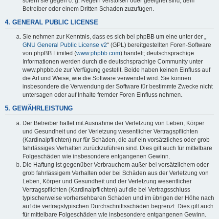
sofern sie gegen o. g. Regeln verstoßen oder geeignet sind, dem
Betreiber oder einem Dritten Schaden zuzufügen.
4. GENERAL PUBLIC LICENSE
Sie nehmen zur Kenntnis, dass es sich bei phpBB um eine unter der „
GNU General Public License v2
“ (GPL) bereitgestellten Foren-Software
von phpBB Limited (
www.phpbb.com
) handelt; deutschsprachige
Informationen werden durch die deutschsprachige Community unter
www.phpbb.de zur Verfügung gestellt. Beide haben keinen Einfluss auf
die Art und Weise, wie die Software verwendet wird. Sie können
insbesondere die Verwendung der Software für bestimmte Zwecke nicht
untersagen oder auf Inhalte fremder Foren Einfluss nehmen.
5. GEWÄHRLEISTUNG
Der Betreiber haftet mit Ausnahme der Verletzung von Leben, Körper
und Gesundheit und der Verletzung wesentlicher Vertragspflichten
(Kardinalpflichten) nur für Schäden, die auf ein vorsätzliches oder grob
fahrlässiges Verhalten zurückzuführen sind. Dies gilt auch für mittelbare
Folgeschäden wie insbesondere entgangenen Gewinn.
Die Haftung ist gegenüber Verbrauchern außer bei vorsätzlichem oder
grob fahrlässigem Verhalten oder bei Schäden aus der Verletzung von
Leben, Körper und Gesundheit und der Verletzung wesentlicher
Vertragspflichten (Kardinalpflichten) auf die bei Vertragsschluss
typischerweise vorhersehbaren Schäden und im übrigen der Höhe nach
auf die vertragstypischen Durchschnittsschäden begrenzt. Dies gilt auch
für mittelbare Folgeschäden wie insbesondere entgangenen Gewinn.