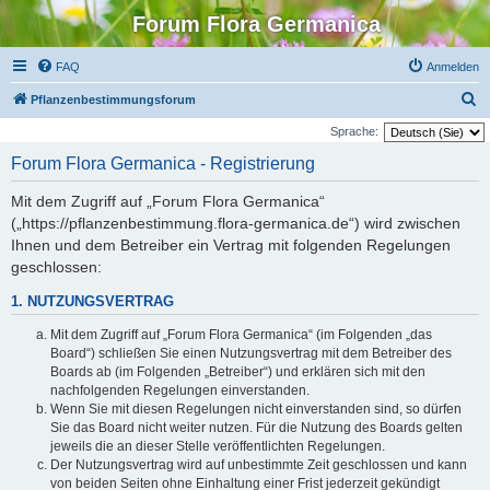
Forum Flora Germanica
FAQ
Anmelden
S
Pflanzenbestimmungsforum
u
Sprache:
c
Forum Flora Germanica - Registrierung
h
Mit dem Zugriff auf „Forum Flora Germanica“
e
(„https://pflanzenbestimmung.flora-germanica.de“) wird zwischen
Ihnen und dem Betreiber ein Vertrag mit folgenden Regelungen
geschlossen:
1. NUTZUNGSVERTRAG
Mit dem Zugriff auf „Forum Flora Germanica“ (im Folgenden „das
Board“) schließen Sie einen Nutzungsvertrag mit dem Betreiber des
Boards ab (im Folgenden „Betreiber“) und erklären sich mit den
nachfolgenden Regelungen einverstanden.
Wenn Sie mit diesen Regelungen nicht einverstanden sind, so dürfen
Sie das Board nicht weiter nutzen. Für die Nutzung des Boards gelten
jeweils die an dieser Stelle veröffentlichten Regelungen.
Der Nutzungsvertrag wird auf unbestimmte Zeit geschlossen und kann
von beiden Seiten ohne Einhaltung einer Frist jederzeit gekündigt