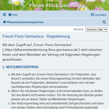
Forum Flora Germanica
FAQ
Anmelden
S
Pflanzenbestimmungsforum
u
Sprache:
c
Forum Flora Germanica - Registrierung
h
Mit dem Zugriff auf „Forum Flora Germanica“
e
(„https://pflanzenbestimmung.flora-germanica.de“) wird zwischen
Ihnen und dem Betreiber ein Vertrag mit folgenden Regelungen
geschlossen:
1. NUTZUNGSVERTRAG
Mit dem Zugriff auf „Forum Flora Germanica“ (im Folgenden „das
Board“) schließen Sie einen Nutzungsvertrag mit dem Betreiber des
Boards ab (im Folgenden „Betreiber“) und erklären sich mit den
nachfolgenden Regelungen einverstanden.
Wenn Sie mit diesen Regelungen nicht einverstanden sind, so dürfen
Sie das Board nicht weiter nutzen. Für die Nutzung des Boards gelten
jeweils die an dieser Stelle veröffentlichten Regelungen.
Der Nutzungsvertrag wird auf unbestimmte Zeit geschlossen und kann
von beiden Seiten ohne Einhaltung einer Frist jederzeit gekündigt