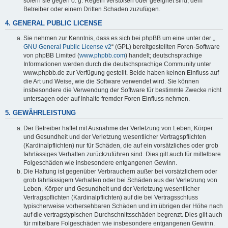
sofern sie gegen o. g. Regeln verstoßen oder geeignet sind, dem
Betreiber oder einem Dritten Schaden zuzufügen.
4. GENERAL PUBLIC LICENSE
Sie nehmen zur Kenntnis, dass es sich bei phpBB um eine unter der „
GNU General Public License v2
“ (GPL) bereitgestellten Foren-Software
von phpBB Limited (
www.phpbb.com
) handelt; deutschsprachige
Informationen werden durch die deutschsprachige Community unter
www.phpbb.de zur Verfügung gestellt. Beide haben keinen Einfluss auf
die Art und Weise, wie die Software verwendet wird. Sie können
insbesondere die Verwendung der Software für bestimmte Zwecke nicht
untersagen oder auf Inhalte fremder Foren Einfluss nehmen.
5. GEWÄHRLEISTUNG
Der Betreiber haftet mit Ausnahme der Verletzung von Leben, Körper
und Gesundheit und der Verletzung wesentlicher Vertragspflichten
(Kardinalpflichten) nur für Schäden, die auf ein vorsätzliches oder grob
fahrlässiges Verhalten zurückzuführen sind. Dies gilt auch für mittelbare
Folgeschäden wie insbesondere entgangenen Gewinn.
Die Haftung ist gegenüber Verbrauchern außer bei vorsätzlichem oder
grob fahrlässigem Verhalten oder bei Schäden aus der Verletzung von
Leben, Körper und Gesundheit und der Verletzung wesentlicher
Vertragspflichten (Kardinalpflichten) auf die bei Vertragsschluss
typischerweise vorhersehbaren Schäden und im übrigen der Höhe nach
auf die vertragstypischen Durchschnittsschäden begrenzt. Dies gilt auch
für mittelbare Folgeschäden wie insbesondere entgangenen Gewinn.