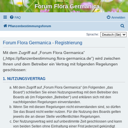
Forum Flora Germanica
FAQ
Anmelden
S
Pflanzenbestimmungsforum
u
Sprache:
c
Forum Flora Germanica - Registrierung
h
Mit dem Zugriff auf „Forum Flora Germanica“
e
(„https://pflanzenbestimmung.flora-germanica.de“) wird zwischen
Ihnen und dem Betreiber ein Vertrag mit folgenden Regelungen
geschlossen:
1. NUTZUNGSVERTRAG
Mit dem Zugriff auf „Forum Flora Germanica“ (im Folgenden „das
Board“) schließen Sie einen Nutzungsvertrag mit dem Betreiber des
Boards ab (im Folgenden „Betreiber“) und erklären sich mit den
nachfolgenden Regelungen einverstanden.
Wenn Sie mit diesen Regelungen nicht einverstanden sind, so dürfen
Sie das Board nicht weiter nutzen. Für die Nutzung des Boards gelten
jeweils die an dieser Stelle veröffentlichten Regelungen.
Der Nutzungsvertrag wird auf unbestimmte Zeit geschlossen und kann
von beiden Seiten ohne Einhaltung einer Frist jederzeit gekündigt