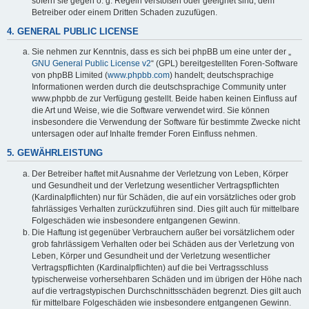
sofern sie gegen o. g. Regeln verstoßen oder geeignet sind, dem
Betreiber oder einem Dritten Schaden zuzufügen.
4. GENERAL PUBLIC LICENSE
Sie nehmen zur Kenntnis, dass es sich bei phpBB um eine unter der „
GNU General Public License v2
“ (GPL) bereitgestellten Foren-Software
von phpBB Limited (
www.phpbb.com
) handelt; deutschsprachige
Informationen werden durch die deutschsprachige Community unter
www.phpbb.de zur Verfügung gestellt. Beide haben keinen Einfluss auf
die Art und Weise, wie die Software verwendet wird. Sie können
insbesondere die Verwendung der Software für bestimmte Zwecke nicht
untersagen oder auf Inhalte fremder Foren Einfluss nehmen.
5. GEWÄHRLEISTUNG
Der Betreiber haftet mit Ausnahme der Verletzung von Leben, Körper
und Gesundheit und der Verletzung wesentlicher Vertragspflichten
(Kardinalpflichten) nur für Schäden, die auf ein vorsätzliches oder grob
fahrlässiges Verhalten zurückzuführen sind. Dies gilt auch für mittelbare
Folgeschäden wie insbesondere entgangenen Gewinn.
Die Haftung ist gegenüber Verbrauchern außer bei vorsätzlichem oder
grob fahrlässigem Verhalten oder bei Schäden aus der Verletzung von
Leben, Körper und Gesundheit und der Verletzung wesentlicher
Vertragspflichten (Kardinalpflichten) auf die bei Vertragsschluss
typischerweise vorhersehbaren Schäden und im übrigen der Höhe nach
auf die vertragstypischen Durchschnittsschäden begrenzt. Dies gilt auch
für mittelbare Folgeschäden wie insbesondere entgangenen Gewinn.