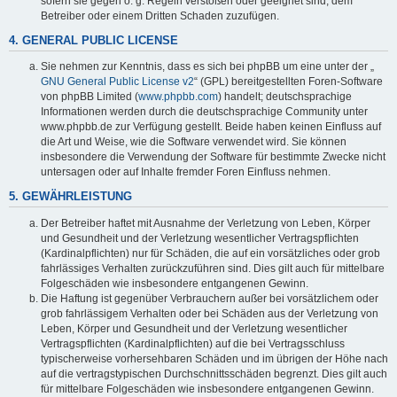
sofern sie gegen o. g. Regeln verstoßen oder geeignet sind, dem
Betreiber oder einem Dritten Schaden zuzufügen.
4. GENERAL PUBLIC LICENSE
Sie nehmen zur Kenntnis, dass es sich bei phpBB um eine unter der „
GNU General Public License v2
“ (GPL) bereitgestellten Foren-Software
von phpBB Limited (
www.phpbb.com
) handelt; deutschsprachige
Informationen werden durch die deutschsprachige Community unter
www.phpbb.de zur Verfügung gestellt. Beide haben keinen Einfluss auf
die Art und Weise, wie die Software verwendet wird. Sie können
insbesondere die Verwendung der Software für bestimmte Zwecke nicht
untersagen oder auf Inhalte fremder Foren Einfluss nehmen.
5. GEWÄHRLEISTUNG
Der Betreiber haftet mit Ausnahme der Verletzung von Leben, Körper
und Gesundheit und der Verletzung wesentlicher Vertragspflichten
(Kardinalpflichten) nur für Schäden, die auf ein vorsätzliches oder grob
fahrlässiges Verhalten zurückzuführen sind. Dies gilt auch für mittelbare
Folgeschäden wie insbesondere entgangenen Gewinn.
Die Haftung ist gegenüber Verbrauchern außer bei vorsätzlichem oder
grob fahrlässigem Verhalten oder bei Schäden aus der Verletzung von
Leben, Körper und Gesundheit und der Verletzung wesentlicher
Vertragspflichten (Kardinalpflichten) auf die bei Vertragsschluss
typischerweise vorhersehbaren Schäden und im übrigen der Höhe nach
auf die vertragstypischen Durchschnittsschäden begrenzt. Dies gilt auch
für mittelbare Folgeschäden wie insbesondere entgangenen Gewinn.