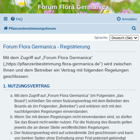
Forum Flora Germanica
FAQ
Anmelden
S
Pflanzenbestimmungsforum
u
Sprache:
c
Forum Flora Germanica - Registrierung
h
Mit dem Zugriff auf „Forum Flora Germanica“
e
(„https://pflanzenbestimmung.flora-germanica.de“) wird zwischen
Ihnen und dem Betreiber ein Vertrag mit folgenden Regelungen
geschlossen:
1. NUTZUNGSVERTRAG
Mit dem Zugriff auf „Forum Flora Germanica“ (im Folgenden „das
Board“) schließen Sie einen Nutzungsvertrag mit dem Betreiber des
Boards ab (im Folgenden „Betreiber“) und erklären sich mit den
nachfolgenden Regelungen einverstanden.
Wenn Sie mit diesen Regelungen nicht einverstanden sind, so dürfen
Sie das Board nicht weiter nutzen. Für die Nutzung des Boards gelten
jeweils die an dieser Stelle veröffentlichten Regelungen.
Der Nutzungsvertrag wird auf unbestimmte Zeit geschlossen und kann
von beiden Seiten ohne Einhaltung einer Frist jederzeit gekündigt