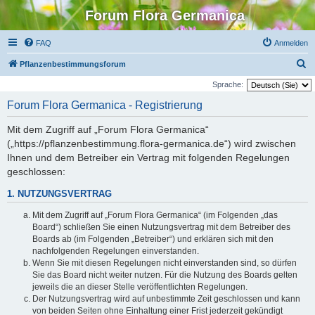
Forum Flora Germanica
FAQ
Anmelden
S
Pflanzenbestimmungsforum
u
Sprache:
c
Forum Flora Germanica - Registrierung
h
Mit dem Zugriff auf „Forum Flora Germanica“
e
(„https://pflanzenbestimmung.flora-germanica.de“) wird zwischen
Ihnen und dem Betreiber ein Vertrag mit folgenden Regelungen
geschlossen:
1. NUTZUNGSVERTRAG
Mit dem Zugriff auf „Forum Flora Germanica“ (im Folgenden „das
Board“) schließen Sie einen Nutzungsvertrag mit dem Betreiber des
Boards ab (im Folgenden „Betreiber“) und erklären sich mit den
nachfolgenden Regelungen einverstanden.
Wenn Sie mit diesen Regelungen nicht einverstanden sind, so dürfen
Sie das Board nicht weiter nutzen. Für die Nutzung des Boards gelten
jeweils die an dieser Stelle veröffentlichten Regelungen.
Der Nutzungsvertrag wird auf unbestimmte Zeit geschlossen und kann
von beiden Seiten ohne Einhaltung einer Frist jederzeit gekündigt