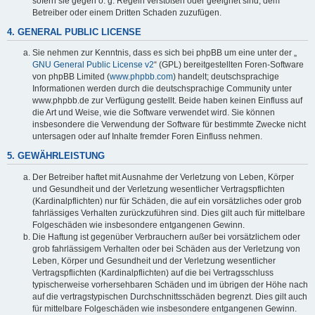
sofern sie gegen o. g. Regeln verstoßen oder geeignet sind, dem
Betreiber oder einem Dritten Schaden zuzufügen.
4. GENERAL PUBLIC LICENSE
Sie nehmen zur Kenntnis, dass es sich bei phpBB um eine unter der „
GNU General Public License v2
“ (GPL) bereitgestellten Foren-Software
von phpBB Limited (
www.phpbb.com
) handelt; deutschsprachige
Informationen werden durch die deutschsprachige Community unter
www.phpbb.de zur Verfügung gestellt. Beide haben keinen Einfluss auf
die Art und Weise, wie die Software verwendet wird. Sie können
insbesondere die Verwendung der Software für bestimmte Zwecke nicht
untersagen oder auf Inhalte fremder Foren Einfluss nehmen.
5. GEWÄHRLEISTUNG
Der Betreiber haftet mit Ausnahme der Verletzung von Leben, Körper
und Gesundheit und der Verletzung wesentlicher Vertragspflichten
(Kardinalpflichten) nur für Schäden, die auf ein vorsätzliches oder grob
fahrlässiges Verhalten zurückzuführen sind. Dies gilt auch für mittelbare
Folgeschäden wie insbesondere entgangenen Gewinn.
Die Haftung ist gegenüber Verbrauchern außer bei vorsätzlichem oder
grob fahrlässigem Verhalten oder bei Schäden aus der Verletzung von
Leben, Körper und Gesundheit und der Verletzung wesentlicher
Vertragspflichten (Kardinalpflichten) auf die bei Vertragsschluss
typischerweise vorhersehbaren Schäden und im übrigen der Höhe nach
auf die vertragstypischen Durchschnittsschäden begrenzt. Dies gilt auch
für mittelbare Folgeschäden wie insbesondere entgangenen Gewinn.