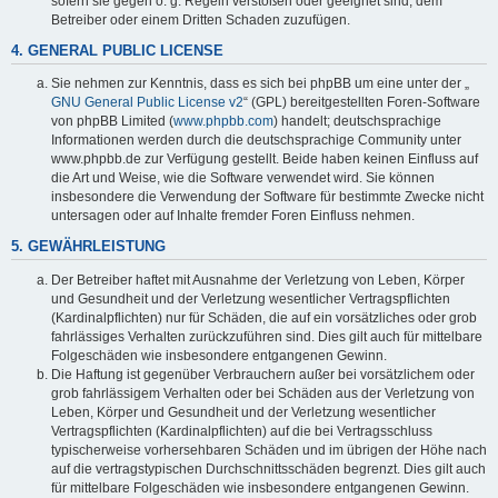
sofern sie gegen o. g. Regeln verstoßen oder geeignet sind, dem
Betreiber oder einem Dritten Schaden zuzufügen.
4. GENERAL PUBLIC LICENSE
Sie nehmen zur Kenntnis, dass es sich bei phpBB um eine unter der „
GNU General Public License v2
“ (GPL) bereitgestellten Foren-Software
von phpBB Limited (
www.phpbb.com
) handelt; deutschsprachige
Informationen werden durch die deutschsprachige Community unter
www.phpbb.de zur Verfügung gestellt. Beide haben keinen Einfluss auf
die Art und Weise, wie die Software verwendet wird. Sie können
insbesondere die Verwendung der Software für bestimmte Zwecke nicht
untersagen oder auf Inhalte fremder Foren Einfluss nehmen.
5. GEWÄHRLEISTUNG
Der Betreiber haftet mit Ausnahme der Verletzung von Leben, Körper
und Gesundheit und der Verletzung wesentlicher Vertragspflichten
(Kardinalpflichten) nur für Schäden, die auf ein vorsätzliches oder grob
fahrlässiges Verhalten zurückzuführen sind. Dies gilt auch für mittelbare
Folgeschäden wie insbesondere entgangenen Gewinn.
Die Haftung ist gegenüber Verbrauchern außer bei vorsätzlichem oder
grob fahrlässigem Verhalten oder bei Schäden aus der Verletzung von
Leben, Körper und Gesundheit und der Verletzung wesentlicher
Vertragspflichten (Kardinalpflichten) auf die bei Vertragsschluss
typischerweise vorhersehbaren Schäden und im übrigen der Höhe nach
auf die vertragstypischen Durchschnittsschäden begrenzt. Dies gilt auch
für mittelbare Folgeschäden wie insbesondere entgangenen Gewinn.