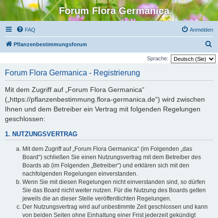
Forum Flora Germanica
FAQ
Anmelden
S
Pflanzenbestimmungsforum
u
Sprache:
c
Forum Flora Germanica - Registrierung
h
Mit dem Zugriff auf „Forum Flora Germanica“
e
(„https://pflanzenbestimmung.flora-germanica.de“) wird zwischen
Ihnen und dem Betreiber ein Vertrag mit folgenden Regelungen
geschlossen:
1. NUTZUNGSVERTRAG
Mit dem Zugriff auf „Forum Flora Germanica“ (im Folgenden „das
Board“) schließen Sie einen Nutzungsvertrag mit dem Betreiber des
Boards ab (im Folgenden „Betreiber“) und erklären sich mit den
nachfolgenden Regelungen einverstanden.
Wenn Sie mit diesen Regelungen nicht einverstanden sind, so dürfen
Sie das Board nicht weiter nutzen. Für die Nutzung des Boards gelten
jeweils die an dieser Stelle veröffentlichten Regelungen.
Der Nutzungsvertrag wird auf unbestimmte Zeit geschlossen und kann
von beiden Seiten ohne Einhaltung einer Frist jederzeit gekündigt