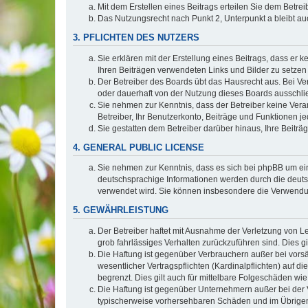
Mit dem Erstellen eines Beitrags erteilen Sie dem Betre
Das Nutzungsrecht nach Punkt 2, Unterpunkt a bleibt 
3. PFLICHTEN DES NUTZERS
Sie erklären mit der Erstellung eines Beitrags, dass er 
Ihren Beiträgen verwendeten Links und Bilder zu setze
Der Betreiber des Boards übt das Hausrecht aus. Bei V
oder dauerhaft von der Nutzung dieses Boards ausschlie
Sie nehmen zur Kenntnis, dass der Betreiber keine Verant
Betreiber, Ihr Benutzerkonto, Beiträge und Funktionen je
Sie gestatten dem Betreiber darüber hinaus, Ihre Beitr
4. GENERAL PUBLIC LICENSE
Sie nehmen zur Kenntnis, dass es sich bei phpBB um ein
deutschsprachige Informationen werden durch die deuts
verwendet wird. Sie können insbesondere die Verwendun
5. GEWÄHRLEISTUNG
Der Betreiber haftet mit Ausnahme der Verletzung von Le
grob fahrlässiges Verhalten zurückzuführen sind. Dies 
Die Haftung ist gegenüber Verbrauchern außer bei vors
wesentlicher Vertragspflichten (Kardinalpflichten) auf
begrenzt. Dies gilt auch für mittelbare Folgeschäden 
Die Haftung ist gegenüber Unternehmern außer bei der V
typischerweise vorhersehbaren Schäden und im Übrigen 