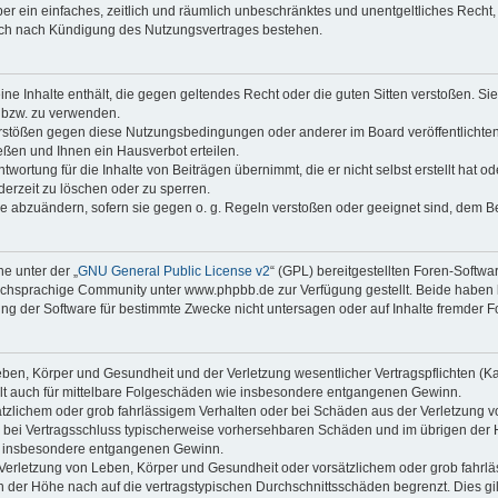
iber ein einfaches, zeitlich und räumlich unbeschränktes und unentgeltliches Rech
auch nach Kündigung des Nutzungsvertrages bestehen.
keine Inhalte enthält, die gegen geltendes Recht oder die guten Sitten verstoßen. Si
n bzw. zu verwenden.
erstößen gegen diese Nutzungsbedingungen oder anderer im Board veröffentlicht
ßen und Ihnen ein Hausverbot erteilen.
wortung für die Inhalte von Beiträgen übernimmt, die er nicht selbst erstellt hat 
derzeit zu löschen oder zu sperren.
äge abzuändern, sofern sie gegen o. g. Regeln verstoßen oder geeignet sind, dem 
e unter der „
GNU General Public License v2
“ (GPL) bereitgestellten Foren-Softwa
chsprachige Community unter www.phpbb.de zur Verfügung gestellt. Beide haben ke
g der Software für bestimmte Zwecke nicht untersagen oder auf Inhalte fremder F
ben, Körper und Gesundheit und der Verletzung wesentlicher Vertragspflichten (Kard
gilt auch für mittelbare Folgeschäden wie insbesondere entgangenen Gewinn.
ätzlichem oder grob fahrlässigem Verhalten oder bei Schäden aus der Verletzung 
 die bei Vertragsschluss typischerweise vorhersehbaren Schäden und im übrigen de
wie insbesondere entgangenen Gewinn.
erletzung von Leben, Körper und Gesundheit oder vorsätzlichem oder grob fahrläs
der Höhe nach auf die vertragstypischen Durchschnittsschäden begrenzt. Dies gi