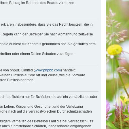
t, Ihren Beitrag im Rahmen des Boards zu nutzen.
e erklären insbesondere, dass Sie das Recht besitzen, die in
en Regeln kann der Betreiber Sie nach Abmahnung zeitweise
oder die er nicht zur Kenntnis genommen hat. Sie gestatten dem
Betreiber oder einem Dritten Schaden zuzufügen.
re von phpBB Limited (
www.phpbb.com
) handelt;
inen Einfluss auf die Art und Weise, wie die Software
oren Einfluss nehmen.
inalpflichten) nur für Schäden, die auf ein vorsätzliches oder
von Leben, Körper und Gesundheit und der Verletzung
r Höhe nach auf die vertragstypischen Durchschnittsschäden
sigem Verhalten des Betreibers auf die bei Vertragsschluss
lt auch für mittelbare Schäden, insbesondere entgangenen