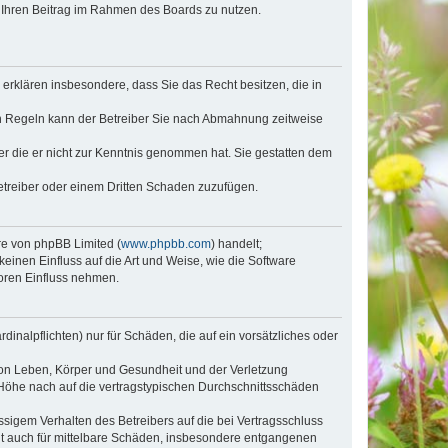
t, Ihren Beitrag im Rahmen des Boards zu nutzen.
e erklären insbesondere, dass Sie das Recht besitzen, die in
en Regeln kann der Betreiber Sie nach Abmahnung zeitweise
oder die er nicht zur Kenntnis genommen hat. Sie gestatten dem
Betreiber oder einem Dritten Schaden zuzufügen.
re von phpBB Limited (
www.phpbb.com
) handelt;
inen Einfluss auf die Art und Weise, wie die Software
oren Einfluss nehmen.
inalpflichten) nur für Schäden, die auf ein vorsätzliches oder
von Leben, Körper und Gesundheit und der Verletzung
r Höhe nach auf die vertragstypischen Durchschnittsschäden
sigem Verhalten des Betreibers auf die bei Vertragsschluss
lt auch für mittelbare Schäden, insbesondere entgangenen