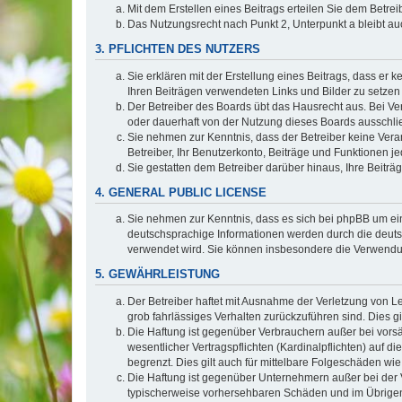
Mit dem Erstellen eines Beitrags erteilen Sie dem Betre
Das Nutzungsrecht nach Punkt 2, Unterpunkt a bleibt 
3. PFLICHTEN DES NUTZERS
Sie erklären mit der Erstellung eines Beitrags, dass er 
Ihren Beiträgen verwendeten Links und Bilder zu setze
Der Betreiber des Boards übt das Hausrecht aus. Bei V
oder dauerhaft von der Nutzung dieses Boards ausschlie
Sie nehmen zur Kenntnis, dass der Betreiber keine Verant
Betreiber, Ihr Benutzerkonto, Beiträge und Funktionen je
Sie gestatten dem Betreiber darüber hinaus, Ihre Beitr
4. GENERAL PUBLIC LICENSE
Sie nehmen zur Kenntnis, dass es sich bei phpBB um ein
deutschsprachige Informationen werden durch die deuts
verwendet wird. Sie können insbesondere die Verwendun
5. GEWÄHRLEISTUNG
Der Betreiber haftet mit Ausnahme der Verletzung von Le
grob fahrlässiges Verhalten zurückzuführen sind. Dies 
Die Haftung ist gegenüber Verbrauchern außer bei vors
wesentlicher Vertragspflichten (Kardinalpflichten) auf
begrenzt. Dies gilt auch für mittelbare Folgeschäden 
Die Haftung ist gegenüber Unternehmern außer bei der V
typischerweise vorhersehbaren Schäden und im Übrigen 