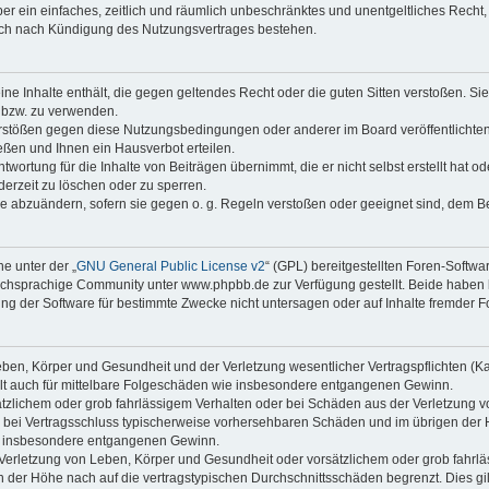
iber ein einfaches, zeitlich und räumlich unbeschränktes und unentgeltliches Rech
auch nach Kündigung des Nutzungsvertrages bestehen.
keine Inhalte enthält, die gegen geltendes Recht oder die guten Sitten verstoßen. Si
n bzw. zu verwenden.
erstößen gegen diese Nutzungsbedingungen oder anderer im Board veröffentlicht
ßen und Ihnen ein Hausverbot erteilen.
wortung für die Inhalte von Beiträgen übernimmt, die er nicht selbst erstellt hat 
derzeit zu löschen oder zu sperren.
äge abzuändern, sofern sie gegen o. g. Regeln verstoßen oder geeignet sind, dem 
e unter der „
GNU General Public License v2
“ (GPL) bereitgestellten Foren-Softwa
chsprachige Community unter www.phpbb.de zur Verfügung gestellt. Beide haben ke
g der Software für bestimmte Zwecke nicht untersagen oder auf Inhalte fremder F
ben, Körper und Gesundheit und der Verletzung wesentlicher Vertragspflichten (Kard
gilt auch für mittelbare Folgeschäden wie insbesondere entgangenen Gewinn.
ätzlichem oder grob fahrlässigem Verhalten oder bei Schäden aus der Verletzung 
 die bei Vertragsschluss typischerweise vorhersehbaren Schäden und im übrigen de
wie insbesondere entgangenen Gewinn.
erletzung von Leben, Körper und Gesundheit oder vorsätzlichem oder grob fahrläs
der Höhe nach auf die vertragstypischen Durchschnittsschäden begrenzt. Dies gi