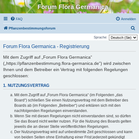
Forum Flora Germanica
FAQ
Anmelden
S
Pflanzenbestimmungsforum
u
Sprache:
c
Forum Flora Germanica - Registrierung
h
Mit dem Zugriff auf „Forum Flora Germanica“
e
(„https://pflanzenbestimmung.flora-germanica.de“) wird zwischen
Ihnen und dem Betreiber ein Vertrag mit folgenden Regelungen
geschlossen:
1. NUTZUNGSVERTRAG
Mit dem Zugriff auf „Forum Flora Germanica“ (im Folgenden „das
Board“) schließen Sie einen Nutzungsvertrag mit dem Betreiber des
Boards ab (im Folgenden „Betreiber“) und erklären sich mit den
nachfolgenden Regelungen einverstanden.
Wenn Sie mit diesen Regelungen nicht einverstanden sind, so dürfen
Sie das Board nicht weiter nutzen. Für die Nutzung des Boards gelten
jeweils die an dieser Stelle veröffentlichten Regelungen.
Der Nutzungsvertrag wird auf unbestimmte Zeit geschlossen und kann
von beiden Seiten ohne Einhaltung einer Frist jederzeit gekündigt