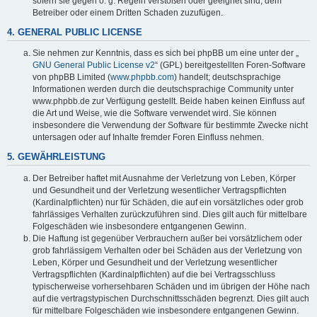
sofern sie gegen o. g. Regeln verstoßen oder geeignet sind, dem
Betreiber oder einem Dritten Schaden zuzufügen.
4. GENERAL PUBLIC LICENSE
Sie nehmen zur Kenntnis, dass es sich bei phpBB um eine unter der „
GNU General Public License v2
“ (GPL) bereitgestellten Foren-Software
von phpBB Limited (
www.phpbb.com
) handelt; deutschsprachige
Informationen werden durch die deutschsprachige Community unter
www.phpbb.de zur Verfügung gestellt. Beide haben keinen Einfluss auf
die Art und Weise, wie die Software verwendet wird. Sie können
insbesondere die Verwendung der Software für bestimmte Zwecke nicht
untersagen oder auf Inhalte fremder Foren Einfluss nehmen.
5. GEWÄHRLEISTUNG
Der Betreiber haftet mit Ausnahme der Verletzung von Leben, Körper
und Gesundheit und der Verletzung wesentlicher Vertragspflichten
(Kardinalpflichten) nur für Schäden, die auf ein vorsätzliches oder grob
fahrlässiges Verhalten zurückzuführen sind. Dies gilt auch für mittelbare
Folgeschäden wie insbesondere entgangenen Gewinn.
Die Haftung ist gegenüber Verbrauchern außer bei vorsätzlichem oder
grob fahrlässigem Verhalten oder bei Schäden aus der Verletzung von
Leben, Körper und Gesundheit und der Verletzung wesentlicher
Vertragspflichten (Kardinalpflichten) auf die bei Vertragsschluss
typischerweise vorhersehbaren Schäden und im übrigen der Höhe nach
auf die vertragstypischen Durchschnittsschäden begrenzt. Dies gilt auch
für mittelbare Folgeschäden wie insbesondere entgangenen Gewinn.