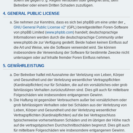
sofern sie gegen o. g. Regeln verstoßen oder geeignet sind, dem
Betreiber oder einem Dritten Schaden zuzufügen.
4. GENERAL PUBLIC LICENSE
Sie nehmen zur Kenntnis, dass es sich bei phpBB um eine unter der „
GNU General Public License v2
“ (GPL) bereitgestellten Foren-Software
von phpBB Limited (
www.phpbb.com
) handelt; deutschsprachige
Informationen werden durch die deutschsprachige Community unter
www.phpbb.de zur Verfügung gestellt. Beide haben keinen Einfluss auf
die Art und Weise, wie die Software verwendet wird. Sie können
insbesondere die Verwendung der Software für bestimmte Zwecke nicht
untersagen oder auf Inhalte fremder Foren Einfluss nehmen.
5. GEWÄHRLEISTUNG
Der Betreiber haftet mit Ausnahme der Verletzung von Leben, Körper
und Gesundheit und der Verletzung wesentlicher Vertragspflichten
(Kardinalpflichten) nur für Schäden, die auf ein vorsätzliches oder grob
fahrlässiges Verhalten zurückzuführen sind. Dies gilt auch für mittelbare
Folgeschäden wie insbesondere entgangenen Gewinn.
Die Haftung ist gegenüber Verbrauchern außer bei vorsätzlichem oder
grob fahrlässigem Verhalten oder bei Schäden aus der Verletzung von
Leben, Körper und Gesundheit und der Verletzung wesentlicher
Vertragspflichten (Kardinalpflichten) auf die bei Vertragsschluss
typischerweise vorhersehbaren Schäden und im übrigen der Höhe nach
auf die vertragstypischen Durchschnittsschäden begrenzt. Dies gilt auch
für mittelbare Folgeschäden wie insbesondere entgangenen Gewinn.