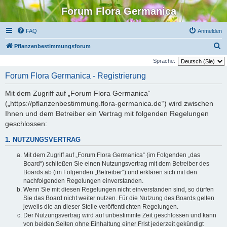
Forum Flora Germanica
FAQ
Anmelden
S
Pflanzenbestimmungsforum
u
Sprache:
c
Forum Flora Germanica - Registrierung
h
Mit dem Zugriff auf „Forum Flora Germanica“
e
(„https://pflanzenbestimmung.flora-germanica.de“) wird zwischen
Ihnen und dem Betreiber ein Vertrag mit folgenden Regelungen
geschlossen:
1. NUTZUNGSVERTRAG
Mit dem Zugriff auf „Forum Flora Germanica“ (im Folgenden „das
Board“) schließen Sie einen Nutzungsvertrag mit dem Betreiber des
Boards ab (im Folgenden „Betreiber“) und erklären sich mit den
nachfolgenden Regelungen einverstanden.
Wenn Sie mit diesen Regelungen nicht einverstanden sind, so dürfen
Sie das Board nicht weiter nutzen. Für die Nutzung des Boards gelten
jeweils die an dieser Stelle veröffentlichten Regelungen.
Der Nutzungsvertrag wird auf unbestimmte Zeit geschlossen und kann
von beiden Seiten ohne Einhaltung einer Frist jederzeit gekündigt