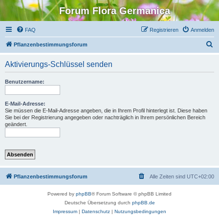
Forum Flora Germanica
FAQ
Registrieren
Anmelden
S
Pflanzenbestimmungsforum
u
Aktivierungs-Schlüssel senden
c
h
Benutzername:
e
E-Mail-Adresse:
Sie müssen die E-Mail-Adresse angeben, die in Ihrem Profil hinterlegt ist. Diese haben
Sie bei der Registrierung angegeben oder nachträglich in Ihrem persönlichen Bereich
geändert.
Pflanzenbestimmungsforum
Alle Zeiten sind
UTC+02:00
Powered by
phpBB
® Forum Software © phpBB Limited
Deutsche Übersetzung durch
phpBB.de
Impressum
|
Datenschutz
|
Nutzungsbedingungen