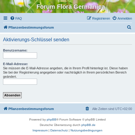
Forum Flora Germanica
FAQ
Registrieren
Anmelden
S
Pflanzenbestimmungsforum
u
Aktivierungs-Schlüssel senden
c
h
Benutzername:
e
E-Mail-Adresse:
Sie müssen die E-Mail-Adresse angeben, die in Ihrem Profil hinterlegt ist. Diese haben
Sie bei der Registrierung angegeben oder nachträglich in Ihrem persönlichen Bereich
geändert.
Pflanzenbestimmungsforum
Alle Zeiten sind
UTC+02:00
Powered by
phpBB
® Forum Software © phpBB Limited
Deutsche Übersetzung durch
phpBB.de
Impressum
|
Datenschutz
|
Nutzungsbedingungen