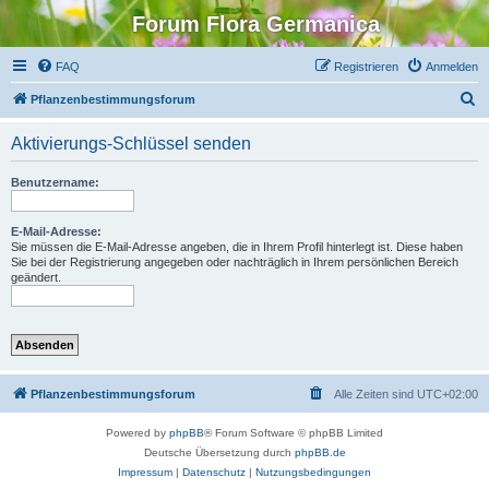
Forum Flora Germanica
FAQ
Registrieren
Anmelden
S
Pflanzenbestimmungsforum
u
Aktivierungs-Schlüssel senden
c
h
Benutzername:
e
E-Mail-Adresse:
Sie müssen die E-Mail-Adresse angeben, die in Ihrem Profil hinterlegt ist. Diese haben
Sie bei der Registrierung angegeben oder nachträglich in Ihrem persönlichen Bereich
geändert.
Pflanzenbestimmungsforum
Alle Zeiten sind
UTC+02:00
Powered by
phpBB
® Forum Software © phpBB Limited
Deutsche Übersetzung durch
phpBB.de
Impressum
|
Datenschutz
|
Nutzungsbedingungen