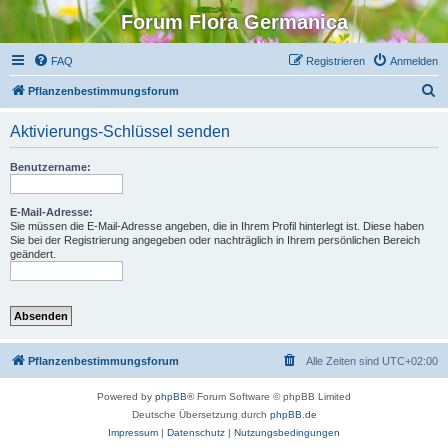
Forum Flora Germanica
FAQ
Registrieren
Anmelden
S
Pflanzenbestimmungsforum
u
Aktivierungs-Schlüssel senden
c
h
Benutzername:
e
E-Mail-Adresse:
Sie müssen die E-Mail-Adresse angeben, die in Ihrem Profil hinterlegt ist. Diese haben
Sie bei der Registrierung angegeben oder nachträglich in Ihrem persönlichen Bereich
geändert.
Pflanzenbestimmungsforum
Alle Zeiten sind
UTC+02:00
Powered by
phpBB
® Forum Software © phpBB Limited
Deutsche Übersetzung durch
phpBB.de
Impressum
|
Datenschutz
|
Nutzungsbedingungen