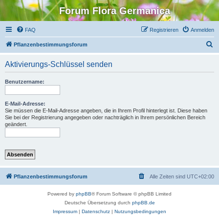
Forum Flora Germanica
FAQ
Registrieren
Anmelden
S
Pflanzenbestimmungsforum
u
Aktivierungs-Schlüssel senden
c
h
Benutzername:
e
E-Mail-Adresse:
Sie müssen die E-Mail-Adresse angeben, die in Ihrem Profil hinterlegt ist. Diese haben
Sie bei der Registrierung angegeben oder nachträglich in Ihrem persönlichen Bereich
geändert.
Pflanzenbestimmungsforum
Alle Zeiten sind
UTC+02:00
Powered by
phpBB
® Forum Software © phpBB Limited
Deutsche Übersetzung durch
phpBB.de
Impressum
|
Datenschutz
|
Nutzungsbedingungen