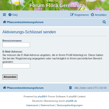
Forum Flora Germanica
FAQ
Registrieren
Anmelden
S
Pflanzenbestimmungsforum
u
Aktivierungs-Schlüssel senden
c
h
Benutzername:
e
E-Mail-Adresse:
Sie müssen die E-Mail-Adresse angeben, die in Ihrem Profil hinterlegt ist. Diese haben
Sie bei der Registrierung angegeben oder nachträglich in Ihrem persönlichen Bereich
geändert.
Pflanzenbestimmungsforum
Alle Zeiten sind
UTC+02:00
Powered by
phpBB
® Forum Software © phpBB Limited
Deutsche Übersetzung durch
phpBB.de
Impressum
|
Datenschutz
|
Nutzungsbedingungen