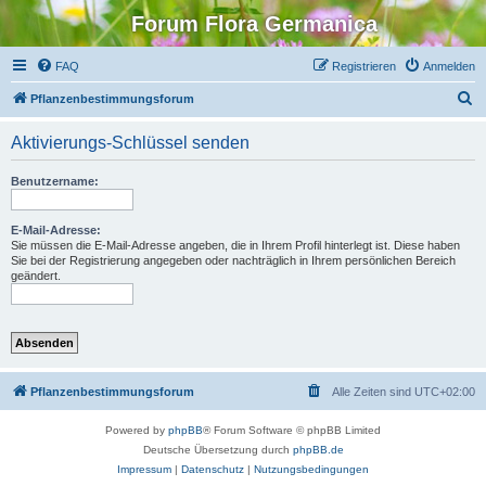
Forum Flora Germanica
FAQ
Registrieren
Anmelden
S
Pflanzenbestimmungsforum
u
Aktivierungs-Schlüssel senden
c
h
Benutzername:
e
E-Mail-Adresse:
Sie müssen die E-Mail-Adresse angeben, die in Ihrem Profil hinterlegt ist. Diese haben
Sie bei der Registrierung angegeben oder nachträglich in Ihrem persönlichen Bereich
geändert.
Pflanzenbestimmungsforum
Alle Zeiten sind
UTC+02:00
Powered by
phpBB
® Forum Software © phpBB Limited
Deutsche Übersetzung durch
phpBB.de
Impressum
|
Datenschutz
|
Nutzungsbedingungen