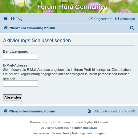
Forum Flora Germanica
FAQ
Registrieren
Anmelden
S
Pflanzenbestimmungsforum
u
Aktivierungs-Schlüssel senden
c
h
Benutzername:
e
E-Mail-Adresse:
Sie müssen die E-Mail-Adresse angeben, die in Ihrem Profil hinterlegt ist. Diese haben
Sie bei der Registrierung angegeben oder nachträglich in Ihrem persönlichen Bereich
geändert.
Pflanzenbestimmungsforum
Alle Zeiten sind
UTC+02:00
Powered by
phpBB
® Forum Software © phpBB Limited
Deutsche Übersetzung durch
phpBB.de
Impressum
|
Datenschutz
|
Nutzungsbedingungen