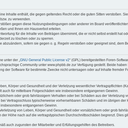
keine Inhalte enthält, die gegen geltendes Recht oder die guten Sitten verstoßen. Si
n bzw. zu verwenden.
erstößen gegen diese Nutzungsbedingungen oder anderer im Board veröffentlicht
ßen und Ihnen ein Hausverbot erteilen.
wortung für die Inhalte von Beiträgen übernimmt, die er nicht selbst erstellt hat 
derzeit zu löschen oder zu sperren.
äge abzuändern, sofern sie gegen o. g. Regeln verstoßen oder geeignet sind, dem 
e unter der „
GNU General Public License v2
“ (GPL) bereitgestellten Foren-Softwa
chsprachige Community unter www.phpbb.de zur Verfügung gestellt. Beide haben ke
g der Software für bestimmte Zwecke nicht untersagen oder auf Inhalte fremder F
ben, Körper und Gesundheit und der Verletzung wesentlicher Vertragspflichten (Kard
gilt auch für mittelbare Folgeschäden wie insbesondere entgangenen Gewinn.
ätzlichem oder grob fahrlässigem Verhalten oder bei Schäden aus der Verletzung 
 die bei Vertragsschluss typischerweise vorhersehbaren Schäden und im übrigen de
wie insbesondere entgangenen Gewinn.
erletzung von Leben, Körper und Gesundheit oder vorsätzlichem oder grob fahrläs
der Höhe nach auf die vertragstypischen Durchschnittsschäden begrenzt. Dies gi
mäß auch zugunsten der Mitarbeiter und Erfüllungsgehilfen des Betreibers.