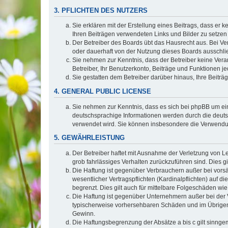
3. PFLICHTEN DES NUTZERS
Sie erklären mit der Erstellung eines Beitrags, dass er 
Ihren Beiträgen verwendeten Links und Bilder zu setze
Der Betreiber des Boards übt das Hausrecht aus. Bei V
oder dauerhaft von der Nutzung dieses Boards ausschlie
Sie nehmen zur Kenntnis, dass der Betreiber keine Verant
Betreiber, Ihr Benutzerkonto, Beiträge und Funktionen je
Sie gestatten dem Betreiber darüber hinaus, Ihre Beitr
4. GENERAL PUBLIC LICENSE
Sie nehmen zur Kenntnis, dass es sich bei phpBB um ein
deutschsprachige Informationen werden durch die deuts
verwendet wird. Sie können insbesondere die Verwendun
5. GEWÄHRLEISTUNG
Der Betreiber haftet mit Ausnahme der Verletzung von Le
grob fahrlässiges Verhalten zurückzuführen sind. Dies 
Die Haftung ist gegenüber Verbrauchern außer bei vors
wesentlicher Vertragspflichten (Kardinalpflichten) auf
begrenzt. Dies gilt auch für mittelbare Folgeschäden 
Die Haftung ist gegenüber Unternehmern außer bei der V
typischerweise vorhersehbaren Schäden und im Übrigen 
Gewinn.
Die Haftungsbegrenzung der Absätze a bis c gilt sinnge