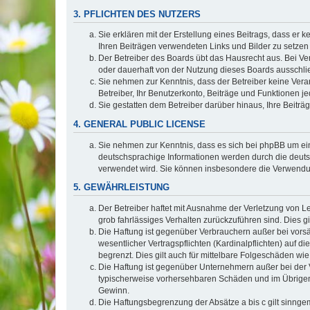
3. PFLICHTEN DES NUTZERS
Sie erklären mit der Erstellung eines Beitrags, dass er 
Ihren Beiträgen verwendeten Links und Bilder zu setze
Der Betreiber des Boards übt das Hausrecht aus. Bei V
oder dauerhaft von der Nutzung dieses Boards ausschlie
Sie nehmen zur Kenntnis, dass der Betreiber keine Verant
Betreiber, Ihr Benutzerkonto, Beiträge und Funktionen je
Sie gestatten dem Betreiber darüber hinaus, Ihre Beitr
4. GENERAL PUBLIC LICENSE
Sie nehmen zur Kenntnis, dass es sich bei phpBB um ein
deutschsprachige Informationen werden durch die deuts
verwendet wird. Sie können insbesondere die Verwendun
5. GEWÄHRLEISTUNG
Der Betreiber haftet mit Ausnahme der Verletzung von Le
grob fahrlässiges Verhalten zurückzuführen sind. Dies 
Die Haftung ist gegenüber Verbrauchern außer bei vors
wesentlicher Vertragspflichten (Kardinalpflichten) auf
begrenzt. Dies gilt auch für mittelbare Folgeschäden 
Die Haftung ist gegenüber Unternehmern außer bei der V
typischerweise vorhersehbaren Schäden und im Übrigen 
Gewinn.
Die Haftungsbegrenzung der Absätze a bis c gilt sinnge