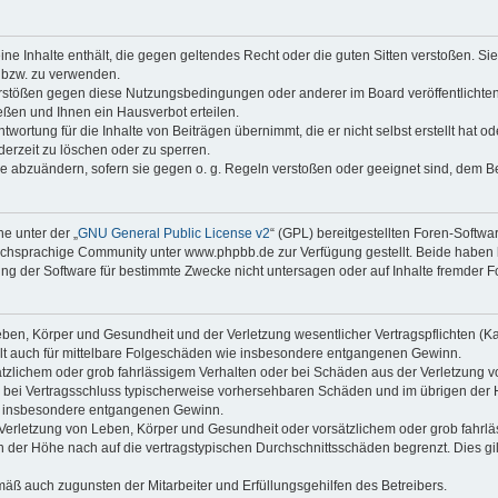
keine Inhalte enthält, die gegen geltendes Recht oder die guten Sitten verstoßen. Si
n bzw. zu verwenden.
erstößen gegen diese Nutzungsbedingungen oder anderer im Board veröffentlicht
ßen und Ihnen ein Hausverbot erteilen.
wortung für die Inhalte von Beiträgen übernimmt, die er nicht selbst erstellt hat 
derzeit zu löschen oder zu sperren.
äge abzuändern, sofern sie gegen o. g. Regeln verstoßen oder geeignet sind, dem 
e unter der „
GNU General Public License v2
“ (GPL) bereitgestellten Foren-Softwa
chsprachige Community unter www.phpbb.de zur Verfügung gestellt. Beide haben ke
g der Software für bestimmte Zwecke nicht untersagen oder auf Inhalte fremder F
ben, Körper und Gesundheit und der Verletzung wesentlicher Vertragspflichten (Kard
gilt auch für mittelbare Folgeschäden wie insbesondere entgangenen Gewinn.
ätzlichem oder grob fahrlässigem Verhalten oder bei Schäden aus der Verletzung 
 die bei Vertragsschluss typischerweise vorhersehbaren Schäden und im übrigen de
wie insbesondere entgangenen Gewinn.
erletzung von Leben, Körper und Gesundheit oder vorsätzlichem oder grob fahrläs
der Höhe nach auf die vertragstypischen Durchschnittsschäden begrenzt. Dies gi
mäß auch zugunsten der Mitarbeiter und Erfüllungsgehilfen des Betreibers.