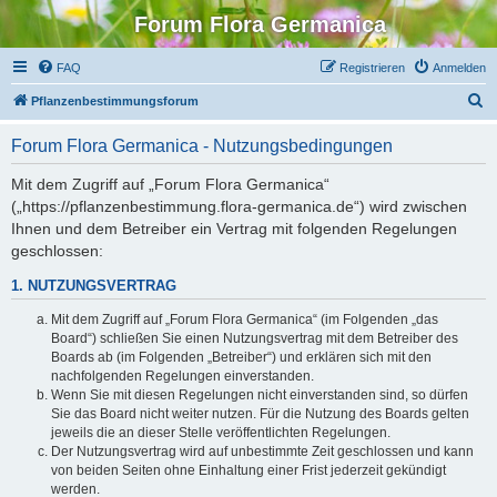
Forum Flora Germanica
FAQ
Registrieren
Anmelden
S
Pflanzenbestimmungsforum
u
Forum Flora Germanica - Nutzungsbedingungen
c
h
Mit dem Zugriff auf „Forum Flora Germanica“
(„https://pflanzenbestimmung.flora-germanica.de“) wird zwischen
e
Ihnen und dem Betreiber ein Vertrag mit folgenden Regelungen
geschlossen:
1. NUTZUNGSVERTRAG
Mit dem Zugriff auf „Forum Flora Germanica“ (im Folgenden „das
Board“) schließen Sie einen Nutzungsvertrag mit dem Betreiber des
Boards ab (im Folgenden „Betreiber“) und erklären sich mit den
nachfolgenden Regelungen einverstanden.
Wenn Sie mit diesen Regelungen nicht einverstanden sind, so dürfen
Sie das Board nicht weiter nutzen. Für die Nutzung des Boards gelten
jeweils die an dieser Stelle veröffentlichten Regelungen.
Der Nutzungsvertrag wird auf unbestimmte Zeit geschlossen und kann
von beiden Seiten ohne Einhaltung einer Frist jederzeit gekündigt
werden.