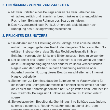
2. EINRÄUMUNG VON NUTZUNGSRECHTEN
Mit dem Erstellen eines Beitrags erteilen Sie dem Betreiber ein
einfaches, zeitlich und räumlich unbeschränktes und unentgeltliches
Recht, Ihren Beitrag im Rahmen des Boards zu nutzen.
Das Nutzungsrecht nach Punkt 2, Unterpunkt a bleibt auch nach
Kündigung des Nutzungsvertrages bestehen.
3. PFLICHTEN DES NUTZERS
Sie erklären mit der Erstellung eines Beitrags, dass er keine Inhalte
enthält, die gegen geltendes Recht oder die guten Sitten verstoßen. Sie
erklären insbesondere, dass Sie das Recht besitzen, die in Ihren
Beiträgen verwendeten Links und Bilder zu setzen bzw. zu verwenden.
Der Betreiber des Boards übt das Hausrecht aus. Bei Verstößen gegen
diese Nutzungsbedingungen oder anderer im Board veröffentlichten
Regeln kann der Betreiber Sie nach Abmahnung zeitweise oder
dauerhaft von der Nutzung dieses Boards ausschließen und Ihnen ein
Hausverbot erteilen.
Sie nehmen zur Kenntnis, dass der Betreiber keine Verantwortung für
die Inhalte von Beiträgen übernimmt, die er nicht selbst erstellt hat oder
die er nicht zur Kenntnis genommen hat. Sie gestatten dem Betreiber, Ihr
Benutzerkonto, Beiträge und Funktionen jederzeit zu löschen oder zu
sperren.
Sie gestatten dem Betreiber darüber hinaus, Ihre Beiträge abzuändern,
sofern sie gegen o. g. Regeln verstoßen oder geeignet sind, dem
Betreiber oder einem Dritten Schaden zuzufügen.