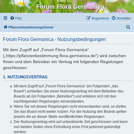
Forum Flora Germanica
FAQ
Registrieren
Anmelden
S
Pflanzenbestimmungsforum
u
Forum Flora Germanica - Nutzungsbedingungen
c
h
Mit dem Zugriff auf „Forum Flora Germanica“
(„https://pflanzenbestimmung.flora-germanica.de“) wird zwischen
e
Ihnen und dem Betreiber ein Vertrag mit folgenden Regelungen
geschlossen:
1. NUTZUNGSVERTRAG
Mit dem Zugriff auf „Forum Flora Germanica“ (im Folgenden „das
Board“) schließen Sie einen Nutzungsvertrag mit dem Betreiber des
Boards ab (im Folgenden „Betreiber“) und erklären sich mit den
nachfolgenden Regelungen einverstanden.
Wenn Sie mit diesen Regelungen nicht einverstanden sind, so dürfen
Sie das Board nicht weiter nutzen. Für die Nutzung des Boards gelten
jeweils die an dieser Stelle veröffentlichten Regelungen.
Der Nutzungsvertrag wird auf unbestimmte Zeit geschlossen und kann
von beiden Seiten ohne Einhaltung einer Frist jederzeit gekündigt
werden.