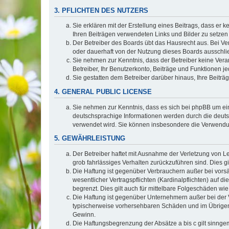
3. PFLICHTEN DES NUTZERS
Sie erklären mit der Erstellung eines Beitrags, dass er 
Ihren Beiträgen verwendeten Links und Bilder zu setze
Der Betreiber des Boards übt das Hausrecht aus. Bei V
oder dauerhaft von der Nutzung dieses Boards ausschlie
Sie nehmen zur Kenntnis, dass der Betreiber keine Verant
Betreiber, Ihr Benutzerkonto, Beiträge und Funktionen je
Sie gestatten dem Betreiber darüber hinaus, Ihre Beitr
4. GENERAL PUBLIC LICENSE
Sie nehmen zur Kenntnis, dass es sich bei phpBB um ein
deutschsprachige Informationen werden durch die deuts
verwendet wird. Sie können insbesondere die Verwendun
5. GEWÄHRLEISTUNG
Der Betreiber haftet mit Ausnahme der Verletzung von Le
grob fahrlässiges Verhalten zurückzuführen sind. Dies 
Die Haftung ist gegenüber Verbrauchern außer bei vors
wesentlicher Vertragspflichten (Kardinalpflichten) auf
begrenzt. Dies gilt auch für mittelbare Folgeschäden 
Die Haftung ist gegenüber Unternehmern außer bei der V
typischerweise vorhersehbaren Schäden und im Übrigen 
Gewinn.
Die Haftungsbegrenzung der Absätze a bis c gilt sinnge