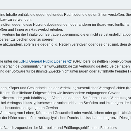
keine Inhalte enthält, die gegen geltendes Recht oder die guten Sitten verstoßen. Si
n bzw. zu verwenden.
erstößen gegen diese Nutzungsbedingungen oder anderer im Board veröffentlicht
ßen und Ihnen ein Hausverbot erteilen.
wortung für die Inhalte von Beiträgen übernimmt, die er nicht selbst erstellt hat 
derzeit zu löschen oder zu sperren.
äge abzuändern, sofern sie gegen o. g. Regeln verstoßen oder geeignet sind, dem 
e unter der „
GNU General Public License v2
“ (GPL) bereitgestellten Foren-Softwa
chsprachige Community unter www.phpbb.de zur Verfügung gestellt. Beide haben ke
g der Software für bestimmte Zwecke nicht untersagen oder auf Inhalte fremder F
ben, Körper und Gesundheit und der Verletzung wesentlicher Vertragspflichten (Kard
gilt auch für mittelbare Folgeschäden wie insbesondere entgangenen Gewinn.
ätzlichem oder grob fahrlässigem Verhalten oder bei Schäden aus der Verletzung 
 die bei Vertragsschluss typischerweise vorhersehbaren Schäden und im übrigen de
wie insbesondere entgangenen Gewinn.
erletzung von Leben, Körper und Gesundheit oder vorsätzlichem oder grob fahrläs
der Höhe nach auf die vertragstypischen Durchschnittsschäden begrenzt. Dies gi
mäß auch zugunsten der Mitarbeiter und Erfüllungsgehilfen des Betreibers.