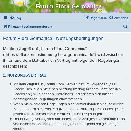
Forum Flora Germanica
FAQ
Registrieren
Anmelden
S
Pflanzenbestimmungsforum
u
Forum Flora Germanica - Nutzungsbedingungen
c
h
Mit dem Zugriff auf „Forum Flora Germanica“
(„https://pflanzenbestimmung.flora-germanica.de“) wird zwischen
e
Ihnen und dem Betreiber ein Vertrag mit folgenden Regelungen
geschlossen:
1. NUTZUNGSVERTRAG
Mit dem Zugriff auf „Forum Flora Germanica“ (im Folgenden „das
Board“) schließen Sie einen Nutzungsvertrag mit dem Betreiber des
Boards ab (im Folgenden „Betreiber“) und erklären sich mit den
nachfolgenden Regelungen einverstanden.
Wenn Sie mit diesen Regelungen nicht einverstanden sind, so dürfen
Sie das Board nicht weiter nutzen. Für die Nutzung des Boards gelten
jeweils die an dieser Stelle veröffentlichten Regelungen.
Der Nutzungsvertrag wird auf unbestimmte Zeit geschlossen und kann
von beiden Seiten ohne Einhaltung einer Frist jederzeit gekündigt
werden.