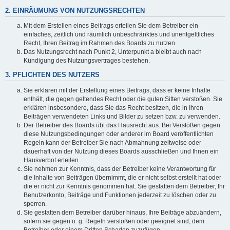
2. EINRÄUMUNG VON NUTZUNGSRECHTEN
Mit dem Erstellen eines Beitrags erteilen Sie dem Betreiber ein
einfaches, zeitlich und räumlich unbeschränktes und unentgeltliches
Recht, Ihren Beitrag im Rahmen des Boards zu nutzen.
Das Nutzungsrecht nach Punkt 2, Unterpunkt a bleibt auch nach
Kündigung des Nutzungsvertrages bestehen.
3. PFLICHTEN DES NUTZERS
Sie erklären mit der Erstellung eines Beitrags, dass er keine Inhalte
enthält, die gegen geltendes Recht oder die guten Sitten verstoßen. Sie
erklären insbesondere, dass Sie das Recht besitzen, die in Ihren
Beiträgen verwendeten Links und Bilder zu setzen bzw. zu verwenden.
Der Betreiber des Boards übt das Hausrecht aus. Bei Verstößen gegen
diese Nutzungsbedingungen oder anderer im Board veröffentlichten
Regeln kann der Betreiber Sie nach Abmahnung zeitweise oder
dauerhaft von der Nutzung dieses Boards ausschließen und Ihnen ein
Hausverbot erteilen.
Sie nehmen zur Kenntnis, dass der Betreiber keine Verantwortung für
die Inhalte von Beiträgen übernimmt, die er nicht selbst erstellt hat oder
die er nicht zur Kenntnis genommen hat. Sie gestatten dem Betreiber, Ihr
Benutzerkonto, Beiträge und Funktionen jederzeit zu löschen oder zu
sperren.
Sie gestatten dem Betreiber darüber hinaus, Ihre Beiträge abzuändern,
sofern sie gegen o. g. Regeln verstoßen oder geeignet sind, dem
Betreiber oder einem Dritten Schaden zuzufügen.