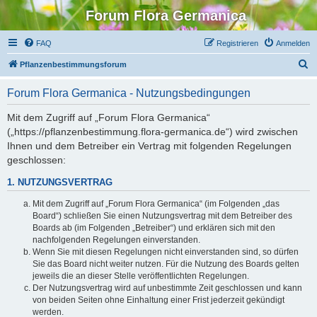
Forum Flora Germanica
FAQ
Registrieren
Anmelden
S
Pflanzenbestimmungsforum
u
Forum Flora Germanica - Nutzungsbedingungen
c
h
Mit dem Zugriff auf „Forum Flora Germanica“
(„https://pflanzenbestimmung.flora-germanica.de“) wird zwischen
e
Ihnen und dem Betreiber ein Vertrag mit folgenden Regelungen
geschlossen:
1. NUTZUNGSVERTRAG
Mit dem Zugriff auf „Forum Flora Germanica“ (im Folgenden „das
Board“) schließen Sie einen Nutzungsvertrag mit dem Betreiber des
Boards ab (im Folgenden „Betreiber“) und erklären sich mit den
nachfolgenden Regelungen einverstanden.
Wenn Sie mit diesen Regelungen nicht einverstanden sind, so dürfen
Sie das Board nicht weiter nutzen. Für die Nutzung des Boards gelten
jeweils die an dieser Stelle veröffentlichten Regelungen.
Der Nutzungsvertrag wird auf unbestimmte Zeit geschlossen und kann
von beiden Seiten ohne Einhaltung einer Frist jederzeit gekündigt
werden.