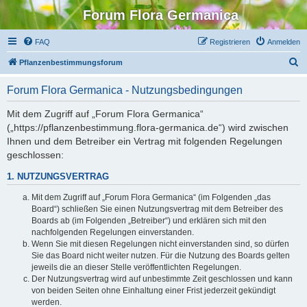
Forum Flora Germanica
FAQ
Registrieren
Anmelden
S
Pflanzenbestimmungsforum
u
Forum Flora Germanica - Nutzungsbedingungen
c
h
Mit dem Zugriff auf „Forum Flora Germanica“
(„https://pflanzenbestimmung.flora-germanica.de“) wird zwischen
e
Ihnen und dem Betreiber ein Vertrag mit folgenden Regelungen
geschlossen:
1. NUTZUNGSVERTRAG
Mit dem Zugriff auf „Forum Flora Germanica“ (im Folgenden „das
Board“) schließen Sie einen Nutzungsvertrag mit dem Betreiber des
Boards ab (im Folgenden „Betreiber“) und erklären sich mit den
nachfolgenden Regelungen einverstanden.
Wenn Sie mit diesen Regelungen nicht einverstanden sind, so dürfen
Sie das Board nicht weiter nutzen. Für die Nutzung des Boards gelten
jeweils die an dieser Stelle veröffentlichten Regelungen.
Der Nutzungsvertrag wird auf unbestimmte Zeit geschlossen und kann
von beiden Seiten ohne Einhaltung einer Frist jederzeit gekündigt
werden.