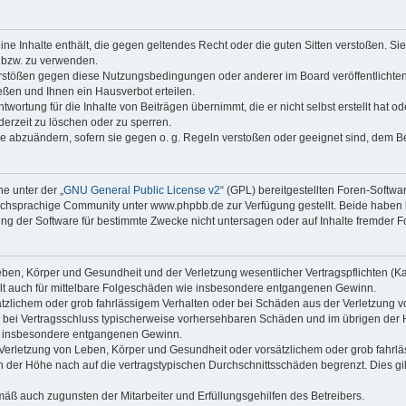
keine Inhalte enthält, die gegen geltendes Recht oder die guten Sitten verstoßen. Si
n bzw. zu verwenden.
erstößen gegen diese Nutzungsbedingungen oder anderer im Board veröffentlicht
ßen und Ihnen ein Hausverbot erteilen.
wortung für die Inhalte von Beiträgen übernimmt, die er nicht selbst erstellt hat 
derzeit zu löschen oder zu sperren.
äge abzuändern, sofern sie gegen o. g. Regeln verstoßen oder geeignet sind, dem 
e unter der „
GNU General Public License v2
“ (GPL) bereitgestellten Foren-Softwa
chsprachige Community unter www.phpbb.de zur Verfügung gestellt. Beide haben ke
g der Software für bestimmte Zwecke nicht untersagen oder auf Inhalte fremder F
ben, Körper und Gesundheit und der Verletzung wesentlicher Vertragspflichten (Kard
gilt auch für mittelbare Folgeschäden wie insbesondere entgangenen Gewinn.
ätzlichem oder grob fahrlässigem Verhalten oder bei Schäden aus der Verletzung 
 die bei Vertragsschluss typischerweise vorhersehbaren Schäden und im übrigen de
wie insbesondere entgangenen Gewinn.
erletzung von Leben, Körper und Gesundheit oder vorsätzlichem oder grob fahrläs
der Höhe nach auf die vertragstypischen Durchschnittsschäden begrenzt. Dies gi
mäß auch zugunsten der Mitarbeiter und Erfüllungsgehilfen des Betreibers.