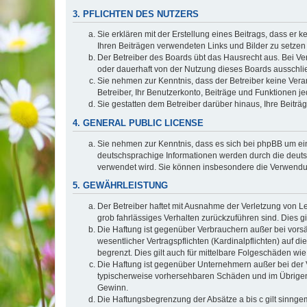
3. PFLICHTEN DES NUTZERS
Sie erklären mit der Erstellung eines Beitrags, dass er 
Ihren Beiträgen verwendeten Links und Bilder zu setze
Der Betreiber des Boards übt das Hausrecht aus. Bei V
oder dauerhaft von der Nutzung dieses Boards ausschlie
Sie nehmen zur Kenntnis, dass der Betreiber keine Verant
Betreiber, Ihr Benutzerkonto, Beiträge und Funktionen je
Sie gestatten dem Betreiber darüber hinaus, Ihre Beitr
4. GENERAL PUBLIC LICENSE
Sie nehmen zur Kenntnis, dass es sich bei phpBB um ein
deutschsprachige Informationen werden durch die deuts
verwendet wird. Sie können insbesondere die Verwendun
5. GEWÄHRLEISTUNG
Der Betreiber haftet mit Ausnahme der Verletzung von Le
grob fahrlässiges Verhalten zurückzuführen sind. Dies 
Die Haftung ist gegenüber Verbrauchern außer bei vors
wesentlicher Vertragspflichten (Kardinalpflichten) auf
begrenzt. Dies gilt auch für mittelbare Folgeschäden 
Die Haftung ist gegenüber Unternehmern außer bei der V
typischerweise vorhersehbaren Schäden und im Übrigen 
Gewinn.
Die Haftungsbegrenzung der Absätze a bis c gilt sinnge