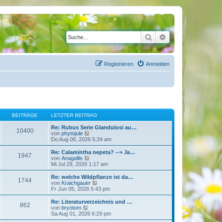
Suche
Erweiterte Suche
Registrieren
Anmelden
BEITRÄGE
LETZTER BEITRAG
Re: Rubus Serie Glandulosi au…
10400
N
von
phytojule
e
Do Aug 06, 2026 5:34 am
u
e
Re: Calamintha nepeta? --> Ja…
1947
s
N
von
Anagallis
t
e
Mi Jul 29, 2026 1:17 am
e
u
r
e
Re: welche Wildpflanze ist da…
1744
B
s
N
von
Kraichgauer
e
t
e
Fr Jun 05, 2026 5:43 pm
i
e
u
t
r
e
Re: Literaturverzeichnis und …
r
862
B
s
N
von
bryotom
a
e
t
e
Sa Aug 01, 2026 6:29 pm
g
i
e
u