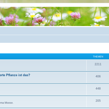
THEMEN
2211
rte Pflanze ist das?
406
448
205
hema Moose.