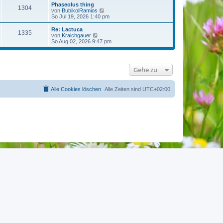
t
r
e
Phaseolus thing
r
1304
B
s
N
von
BubikolRamios
a
e
t
e
So Jul 19, 2026 1:40 pm
g
i
e
u
t
r
e
Re: Lactuca
r
1335
B
s
N
von
Kraichgauer
a
e
t
e
So Aug 02, 2026 9:47 pm
g
i
e
u
t
r
e
r
B
s
a
e
t
Gehe zu
g
i
e
t
r
r
B
a
e
Alle Cookies löschen
Alle Zeiten sind
UTC+02:00
g
i
t
r
a
g