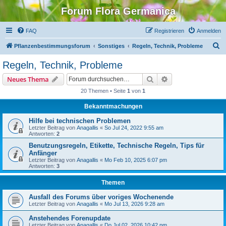
Forum Flora Germanica
FAQ
Registrieren
Anmelden
S
Pflanzenbestimmungsforum
Sonstiges
Regeln, Technik, Probleme
u
Regeln, Technik, Probleme
c
Suche
Erweiterte Suche
Neues Thema
h
20 Themen • Seite
1
von
1
e
Bekanntmachungen
Hilfe bei technischen Problemen
Letzter Beitrag von
Anagallis
«
So Jul 24, 2022 9:55 am
Antworten:
2
Benutzungsregeln, Etikette, Technische Regeln, Tips für
Anfänger
Letzter Beitrag von
Anagallis
«
Mo Feb 10, 2025 6:07 pm
Antworten:
3
Themen
Ausfall des Forums über voriges Wochenende
Letzter Beitrag von
Anagallis
«
Mo Jul 13, 2026 9:28 am
Anstehendes Forenupdate
Letzter Beitrag von
Anagallis
«
Do Jul 02, 2026 10:42 pm