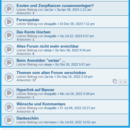
Exoten und Zierpflanzen zusammenlegen?
Letzter Beitrag von
JarJar
«
Sa Apr 06, 2024 1:12 am
Antworten:
3
Forenupdate
Letzter Beitrag von
Anagallis
«
Di Dez 05, 2023 7:11 pm
Das Konto löschen
Letzter Beitrag von
Anagallis
«
Sa Jul 22, 2023 6:07 pm
Antworten:
1
Altes Forum nicht mehr erreichbar
Letzter Beitrag von
abeja
«
So Nov 06, 2022 8:34 pm
Antworten:
6
Beim Anmelden "vertan" ...
Letzter Beitrag von
abeja
«
So Okt 30, 2022 5:57 pm
Themen vom alten Forum verschieben
Letzter Beitrag von
JarJar
«
Do Sep 15, 2022 2:19 pm
Antworten:
17
1
2
Hyperlink auf Banner
Letzter Beitrag von
Anagallis
«
Mo Jul 18, 2022 5:38 pm
Antworten:
1
Wünsche und Kommentare
Letzter Beitrag von
Anagallis
«
Fr Jul 08, 2022 10:27 pm
Antworten:
6
Dankeschön
Letzter Beitrag von
hermann
«
So Jul 03, 2022 10:52 am