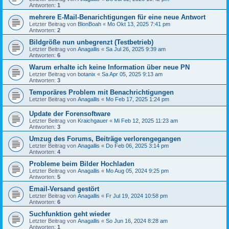
Antworten:
1
mehrere E-Mail-Benarichtigungen für eine neue Antwort
Letzter Beitrag von
BlonBoah
«
Mo Okt 13, 2025 7:41 pm
Antworten:
2
Bildgröße nun unbegrenzt (Testbetrieb)
Letzter Beitrag von
Anagallis
«
Sa Jul 26, 2025 9:39 am
Antworten:
6
Warum erhalte ich keine Information über neue PN
Letzter Beitrag von
botanix
«
Sa Apr 05, 2025 9:13 am
Antworten:
3
Temporäres Problem mit Benachrichtigungen
Letzter Beitrag von
Anagallis
«
Mo Feb 17, 2025 1:24 pm
Update der Forensoftware
Letzter Beitrag von
Kraichgauer
«
Mi Feb 12, 2025 11:23 am
Antworten:
3
Umzug des Forums, Beiträge verlorengegangen
Letzter Beitrag von
Anagallis
«
Do Feb 06, 2025 3:14 pm
Antworten:
4
Probleme beim Bilder Hochladen
Letzter Beitrag von
Anagallis
«
Mo Aug 05, 2024 9:25 pm
Antworten:
5
Email-Versand gestört
Letzter Beitrag von
Anagallis
«
Fr Jul 19, 2024 10:58 pm
Antworten:
6
Suchfunktion geht wieder
Letzter Beitrag von
Anagallis
«
So Jun 16, 2024 8:28 am
Antworten:
1