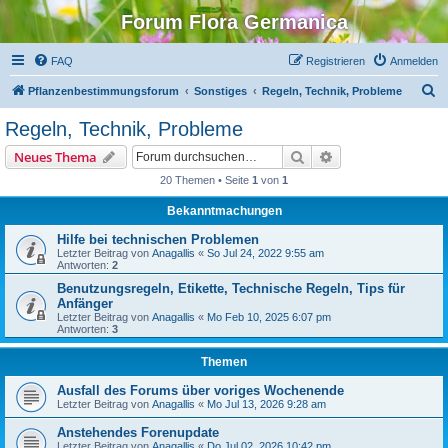
Forum Flora Germanica
FAQ
Registrieren
Anmelden
S
Pflanzenbestimmungsforum
Sonstiges
Regeln, Technik, Probleme
u
Regeln, Technik, Probleme
c
Suche
Erweiterte Suche
Neues Thema
h
20 Themen • Seite
1
von
1
e
Bekanntmachungen
Hilfe bei technischen Problemen
Letzter Beitrag von
Anagallis
«
So Jul 24, 2022 9:55 am
Antworten:
2
Benutzungsregeln, Etikette, Technische Regeln, Tips für
Anfänger
Letzter Beitrag von
Anagallis
«
Mo Feb 10, 2025 6:07 pm
Antworten:
3
Themen
Ausfall des Forums über voriges Wochenende
Letzter Beitrag von
Anagallis
«
Mo Jul 13, 2026 9:28 am
Anstehendes Forenupdate
Letzter Beitrag von
Anagallis
«
Do Jul 02, 2026 10:42 pm