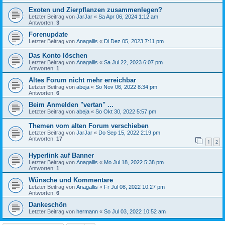
Exoten und Zierpflanzen zusammenlegen?
Letzter Beitrag von
JarJar
«
Sa Apr 06, 2024 1:12 am
Antworten:
3
Forenupdate
Letzter Beitrag von
Anagallis
«
Di Dez 05, 2023 7:11 pm
Das Konto löschen
Letzter Beitrag von
Anagallis
«
Sa Jul 22, 2023 6:07 pm
Antworten:
1
Altes Forum nicht mehr erreichbar
Letzter Beitrag von
abeja
«
So Nov 06, 2022 8:34 pm
Antworten:
6
Beim Anmelden "vertan" ...
Letzter Beitrag von
abeja
«
So Okt 30, 2022 5:57 pm
Themen vom alten Forum verschieben
Letzter Beitrag von
JarJar
«
Do Sep 15, 2022 2:19 pm
Antworten:
17
1
2
Hyperlink auf Banner
Letzter Beitrag von
Anagallis
«
Mo Jul 18, 2022 5:38 pm
Antworten:
1
Wünsche und Kommentare
Letzter Beitrag von
Anagallis
«
Fr Jul 08, 2022 10:27 pm
Antworten:
6
Dankeschön
Letzter Beitrag von
hermann
«
So Jul 03, 2022 10:52 am