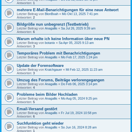
Antworten:
1
mehrere E-Mail-Benarichtigungen für eine neue Antwort
Letzter Beitrag von
BlonBoah
«
Mo Okt 13, 2025 7:41 pm
Antworten:
2
Bildgröße nun unbegrenzt (Testbetrieb)
Letzter Beitrag von
Anagallis
«
Sa Jul 26, 2025 9:39 am
Antworten:
6
Warum erhalte ich keine Information über neue PN
Letzter Beitrag von
botanix
«
Sa Apr 05, 2025 9:13 am
Antworten:
3
Temporäres Problem mit Benachrichtigungen
Letzter Beitrag von
Anagallis
«
Mo Feb 17, 2025 1:24 pm
Update der Forensoftware
Letzter Beitrag von
Kraichgauer
«
Mi Feb 12, 2025 11:23 am
Antworten:
3
Umzug des Forums, Beiträge verlorengegangen
Letzter Beitrag von
Anagallis
«
Do Feb 06, 2025 3:14 pm
Antworten:
4
Probleme beim Bilder Hochladen
Letzter Beitrag von
Anagallis
«
Mo Aug 05, 2024 9:25 pm
Antworten:
5
Email-Versand gestört
Letzter Beitrag von
Anagallis
«
Fr Jul 19, 2024 10:58 pm
Antworten:
6
Suchfunktion geht wieder
Letzter Beitrag von
Anagallis
«
So Jun 16, 2024 8:28 am
Antworten:
1