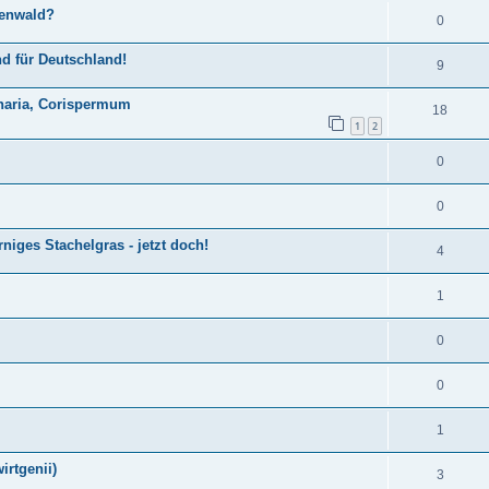
denwald?
0
nd für Deutschland!
9
enaria, Corispermum
18
1
2
0
0
niges Stachelgras - jetzt doch!
4
1
0
0
1
irtgenii)
3