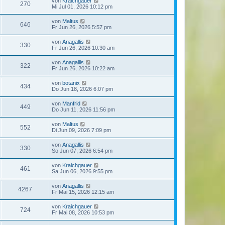
von
Kraichgauer
270
Mi Jul 01, 2026 10:12 pm
von
Maltus
646
Fr Jun 26, 2026 5:57 pm
von
Anagallis
330
Fr Jun 26, 2026 10:30 am
von
Anagallis
322
Fr Jun 26, 2026 10:22 am
von
botanix
434
Do Jun 18, 2026 6:07 pm
von
Manfrid
449
Do Jun 11, 2026 11:56 pm
von
Maltus
552
Di Jun 09, 2026 7:09 pm
von
Anagallis
330
So Jun 07, 2026 6:54 pm
von
Kraichgauer
461
Sa Jun 06, 2026 9:55 pm
von
Anagallis
4267
Fr Mai 15, 2026 12:15 am
von
Kraichgauer
724
Fr Mai 08, 2026 10:53 pm