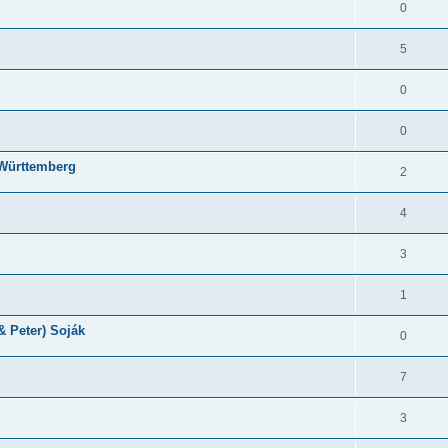
0
5
0
0
-Württemberg
2
4
3
1
& Peter) Soják
0
7
3