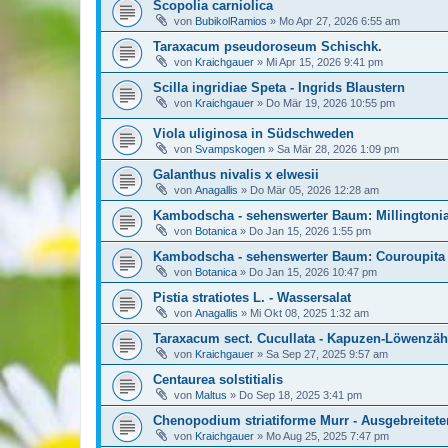
Scopolia carniolica
von
BubikolRamios
»
Mo Apr 27, 2026 6:55 am
Taraxacum pseudoroseum Schischk.
von
Kraichgauer
»
Mi Apr 15, 2026 9:41 pm
Scilla ingridiae Speta - Ingrids Blaustern
von
Kraichgauer
»
Do Mär 19, 2026 10:55 pm
Viola uliginosa in Südschweden
von
Svampskogen
»
Sa Mär 28, 2026 1:09 pm
Galanthus nivalis x elwesii
von
Anagallis
»
Do Mär 05, 2026 12:28 am
Kambodscha - sehenswerter Baum: Millingtonia
von
Botanica
»
Do Jan 15, 2026 1:55 pm
Kambodscha - sehenswerter Baum: Couroupita 
von
Botanica
»
Do Jan 15, 2026 10:47 pm
Pistia stratiotes L. - Wassersalat
von
Anagallis
»
Mi Okt 08, 2025 1:32 am
Taraxacum sect. Cucullata - Kapuzen-Löwenzä
von
Kraichgauer
»
Sa Sep 27, 2025 9:57 am
Centaurea solstitialis
von
Maltus
»
Do Sep 18, 2025 3:41 pm
Chenopodium striatiforme Murr - Ausgebreitet
von
Kraichgauer
»
Mo Aug 25, 2025 7:47 pm