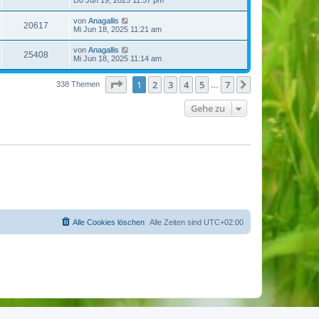
Do Jun 19, 2025 11:37 pm
von
Anagallis
20617
Mi Jun 18, 2025 11:21 am
von
Anagallis
25408
Mi Jun 18, 2025 11:14 am
Seite
1
von
7
1
2
3
4
5
7
Nächste
338 Themen
…
Gehe zu
Alle Cookies löschen
Alle Zeiten sind
UTC+02:00