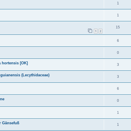
1
1
15
1
2
6
0
 hortensis [OK]
3
guianensis (Lecythidaceae)
3
6
hne
0
1
er Gänsefuß
1