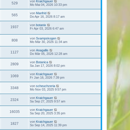
von
Kraichgauer
529
Mo Mai 04, 2026 10:33 pm
von
Manfrid
565
Do Apr 16, 2026 8:17 am
von
botanix
1937
Fr Apr 03, 2026 6:47 am
von
Svampskogen
808
Mo Mär 30, 2026 11:34 am
von
Anagallis
1127
Do Mär 05, 2026 12:28 am
von
Botanica
2809
Sa Jan 17, 2026 8:02 pm
von
Kraichgauer
1069
Fr Jan 16, 2026 7:39 pm
von
scheuchzeria
3348
Mo Nov 03, 2025 9:57 pm
von
Kraichgauer
2324
Sa Sep 27, 2025 9:57 am
von
Kraichgauer
16035
Sa Sep 20, 2025 3:35 pm
von
Kraichgauer
1827
So Sep 14, 2025 11:39 pm