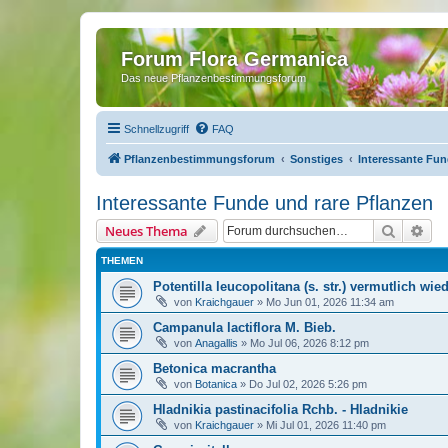
Forum Flora Germanica
Das neue Pflanzenbestimmungsforum
Schnellzugriff
FAQ
Pflanzenbestimmungsforum
Sonstiges
Interessante Fun
Interessante Funde und rare Pflanzen
Suche
Erw
Neues Thema
THEMEN
Potentilla leucopolitana (s. str.) vermutlich wie
von
Kraichgauer
»
Mo Jun 01, 2026 11:34 am
Campanula lactiflora M. Bieb.
von
Anagallis
»
Mo Jul 06, 2026 8:12 pm
Betonica macrantha
von
Botanica
»
Do Jul 02, 2026 5:26 pm
Hladnikia pastinacifolia Rchb. - Hladnikie
von
Kraichgauer
»
Mi Jul 01, 2026 11:40 pm