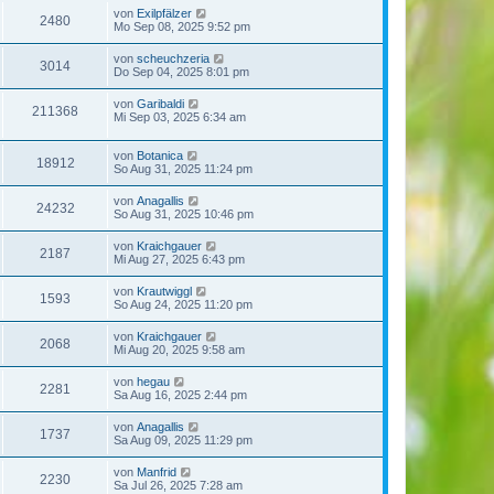
von
Exilpfälzer
2480
Mo Sep 08, 2025 9:52 pm
von
scheuchzeria
3014
Do Sep 04, 2025 8:01 pm
von
Garibaldi
211368
Mi Sep 03, 2025 6:34 am
von
Botanica
18912
So Aug 31, 2025 11:24 pm
von
Anagallis
24232
So Aug 31, 2025 10:46 pm
von
Kraichgauer
2187
Mi Aug 27, 2025 6:43 pm
von
Krautwiggl
1593
So Aug 24, 2025 11:20 pm
von
Kraichgauer
2068
Mi Aug 20, 2025 9:58 am
von
hegau
2281
Sa Aug 16, 2025 2:44 pm
von
Anagallis
1737
Sa Aug 09, 2025 11:29 pm
von
Manfrid
2230
Sa Jul 26, 2025 7:28 am