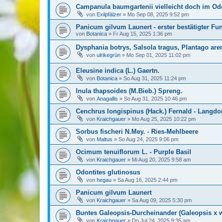
Campanula baumgartenii vielleicht doch im O
von
Exilpfälzer
»
Mo Sep 08, 2025 9:52 pm
Panicum gilvum Launert - erster bestätigter Fu
von
Botanica
»
Fr Aug 15, 2025 1:36 pm
Dysphania botrys, Salsola tragus, Plantago ar
von
ulrikegrün
»
Mo Sep 01, 2025 11:02 pm
Eleusine indica (L.) Gaertn.
von
Botanica
»
So Aug 31, 2025 11:24 pm
Inula thapsoides (M.Bieb.) Spreng.
von
Anagallis
»
So Aug 31, 2025 10:46 pm
Cenchrus longispinus (Hack.) Fernald - Langdor
von
Kraichgauer
»
Mo Aug 25, 2025 10:22 pm
Sorbus fischeri N.Mey. - Ries-Mehlbeere
von
Maltus
»
So Aug 24, 2025 9:06 pm
Ocimum tenuiflorum L. - Purple Basil
von
Kraichgauer
»
Mi Aug 20, 2025 9:58 am
Odontites glutinosus
von
hegau
»
Sa Aug 16, 2025 2:44 pm
Panicum gilvum Launert
von
Kraichgauer
»
Sa Aug 09, 2025 5:30 pm
Buntes Galeopsis-Durcheinander (Galeopsis x w
von
Kraichgauer
»
Do Jul 24, 2025 9:35 am