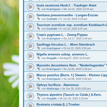
Inula racemosa Hook.f. - Traubiger Alant
von
Kraichgauer
»
Mo Jul 21, 2025 10:24 am
Gentiana pneumonanthe - Lungen-Enzian
von
Garibaldi
»
Fr Jul 18, 2025 9:18 pm
Teucrium scordium ssp. scordium Knoblauch
von
Garibaldi
»
Fr Jul 18, 2025 9:07 pm
Crepis pygmaea L. - Zwerg-Pippau
von
Kraichgauer
»
Do Jul 17, 2025 2:09 pm
Saxifraga hirculus L. - Moor-Steinbrech
von
Kraichgauer
»
Di Jul 15, 2025 3:55 pm
Nigella arvensis subsp. arvensis L.
von
Anagallis
»
So Aug 07, 2022 12:44 pm
Myosotis decumbens Host - "Niederliegendes" 
von
Kraichgauer
»
So Jul 06, 2025 5:28 pm
Mazus pumilus (Burm. f.) Steenis - Kleines Li
von
Kraichgauer
»
So Jul 06, 2025 5:40 pm
Ophrys fuciflora - Atavismus
von
Wolfstrapp
»
Sa Jun 28, 2025 5:05 pm
Thymus alpestris (Tausch ex Celak.) A.Kern.
von
Anagallis
»
Mi Jun 18, 2025 4:19 pm
Rostraria cristata (L.) Tzvelev