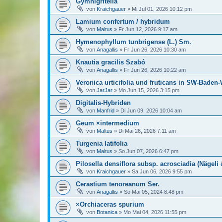
Gymnigritella
von
Kraichgauer
»
Mi Jul 01, 2026 10:12 pm
Lamium confertum / hybridum
von
Maltus
»
Fr Jun 12, 2026 9:17 am
Hymenophyllum tunbrigense (L.) Sm.
von
Anagallis
»
Fr Jun 26, 2026 10:30 am
Knautia gracilis Szabó
von
Anagallis
»
Fr Jun 26, 2026 10:22 am
Veronica urticifolia und fruticans in SW-Baden
von
JarJar
»
Mo Jun 15, 2026 3:15 pm
Digitalis-Hybriden
von
Manfrid
»
Di Jun 09, 2026 10:04 am
Geum ×intermedium
von
Maltus
»
Di Mai 26, 2026 7:11 am
Turgenia latifolia
von
Maltus
»
So Jun 07, 2026 6:47 pm
Pilosella densiflora subsp. acrosciadia (Nägeli 
von
Kraichgauer
»
Sa Jun 06, 2026 9:55 pm
Cerastium tenoreanum Ser.
von
Anagallis
»
So Mai 05, 2024 8:48 pm
×Orchiaceras spurium
von
Botanica
»
Mo Mai 04, 2026 11:55 pm