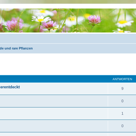
de und rare Pflanzen
eiterte Suche
ANTWORTEN
derentdeckt
9
0
1
0