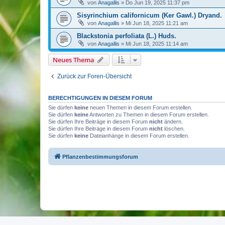
von
Anagallis
»
Do Jun 19, 2025 11:37 pm
Sisyrinchium californicum (Ker Gawl.) Dryand.
von
Anagallis
»
Mi Jun 18, 2025 11:21 am
Blackstonia perfoliata (L.) Huds.
von
Anagallis
»
Mi Jun 18, 2025 11:14 am
Neues Thema
Zurück zur Foren-Übersicht
BERECHTIGUNGEN IN DIESEM FORUM
Sie dürfen
keine
neuen Themen in diesem Forum erstellen.
Sie dürfen
keine
Antworten zu Themen in diesem Forum erstellen.
Sie dürfen Ihre Beiträge in diesem Forum
nicht
ändern.
Sie dürfen Ihre Beiträge in diesem Forum
nicht
löschen.
Sie dürfen
keine
Dateianhänge in diesem Forum erstellen.
Pflanzenbestimmungsforum