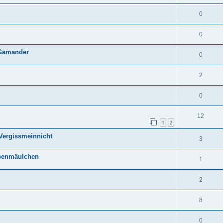
0
0
-Gamander
0
2
0
12
1
2
Vergissmeinnicht
3
ppenmäulchen
1
2
8
0