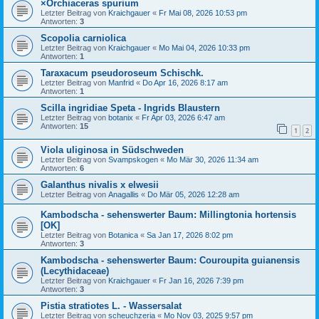
×Orchiaceras spurium
Letzter Beitrag von
Kraichgauer
«
Fr Mai 08, 2026 10:53 pm
Antworten:
3
Scopolia carniolica
Letzter Beitrag von
Kraichgauer
«
Mo Mai 04, 2026 10:33 pm
Antworten:
1
Taraxacum pseudoroseum Schischk.
Letzter Beitrag von
Manfrid
«
Do Apr 16, 2026 8:17 am
Antworten:
1
Scilla ingridiae Speta - Ingrids Blaustern
Letzter Beitrag von
botanix
«
Fr Apr 03, 2026 6:47 am
Antworten:
15
1
2
Viola uliginosa in Südschweden
Letzter Beitrag von
Svampskogen
«
Mo Mär 30, 2026 11:34 am
Antworten:
6
Galanthus nivalis x elwesii
Letzter Beitrag von
Anagallis
«
Do Mär 05, 2026 12:28 am
Kambodscha - sehenswerter Baum: Millingtonia hortensis
[OK]
Letzter Beitrag von
Botanica
«
Sa Jan 17, 2026 8:02 pm
Antworten:
3
Kambodscha - sehenswerter Baum: Couroupita guianensis
(Lecythidaceae)
Letzter Beitrag von
Kraichgauer
«
Fr Jan 16, 2026 7:39 pm
Antworten:
3
Pistia stratiotes L. - Wassersalat
Letzter Beitrag von
scheuchzeria
«
Mo Nov 03, 2025 9:57 pm