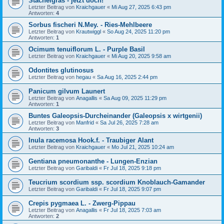
Stachelgras - jetzt doch!
Letzter Beitrag von
Kraichgauer
«
Mi Aug 27, 2025 6:43 pm
Antworten:
4
Sorbus fischeri N.Mey. - Ries-Mehlbeere
Letzter Beitrag von
Krautwiggl
«
So Aug 24, 2025 11:20 pm
Antworten:
1
Ocimum tenuiflorum L. - Purple Basil
Letzter Beitrag von
Kraichgauer
«
Mi Aug 20, 2025 9:58 am
Odontites glutinosus
Letzter Beitrag von
hegau
«
Sa Aug 16, 2025 2:44 pm
Panicum gilvum Launert
Letzter Beitrag von
Anagallis
«
Sa Aug 09, 2025 11:29 pm
Antworten:
1
Buntes Galeopsis-Durcheinander (Galeopsis x wirtgenii)
Letzter Beitrag von
Manfrid
«
Sa Jul 26, 2025 7:28 am
Antworten:
3
Inula racemosa Hook.f. - Traubiger Alant
Letzter Beitrag von
Kraichgauer
«
Mo Jul 21, 2025 10:24 am
Gentiana pneumonanthe - Lungen-Enzian
Letzter Beitrag von
Garibaldi
«
Fr Jul 18, 2025 9:18 pm
Teucrium scordium ssp. scordium Knoblauch-Gamander
Letzter Beitrag von
Garibaldi
«
Fr Jul 18, 2025 9:07 pm
Crepis pygmaea L. - Zwerg-Pippau
Letzter Beitrag von
Anagallis
«
Fr Jul 18, 2025 7:03 am
Antworten:
2