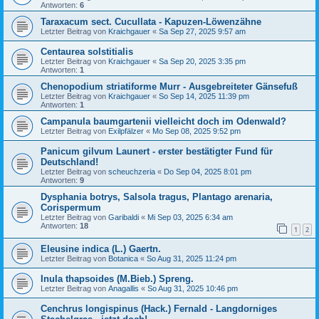
Antworten:
6
Taraxacum sect. Cucullata - Kapuzen-Löwenzähne
Letzter Beitrag von
Kraichgauer
«
Sa Sep 27, 2025 9:57 am
Centaurea solstitialis
Letzter Beitrag von
Kraichgauer
«
Sa Sep 20, 2025 3:35 pm
Antworten:
1
Chenopodium striatiforme Murr - Ausgebreiteter Gänsefuß
Letzter Beitrag von
Kraichgauer
«
So Sep 14, 2025 11:39 pm
Antworten:
1
Campanula baumgartenii vielleicht doch im Odenwald?
Letzter Beitrag von
Exilpfälzer
«
Mo Sep 08, 2025 9:52 pm
Panicum gilvum Launert - erster bestätigter Fund für
Deutschland!
Letzter Beitrag von
scheuchzeria
«
Do Sep 04, 2025 8:01 pm
Antworten:
9
Dysphania botrys, Salsola tragus, Plantago arenaria,
Corispermum
Letzter Beitrag von
Garibaldi
«
Mi Sep 03, 2025 6:34 am
Antworten:
18
1
2
Eleusine indica (L.) Gaertn.
Letzter Beitrag von
Botanica
«
So Aug 31, 2025 11:24 pm
Inula thapsoides (M.Bieb.) Spreng.
Letzter Beitrag von
Anagallis
«
So Aug 31, 2025 10:46 pm
Cenchrus longispinus (Hack.) Fernald - Langdorniges