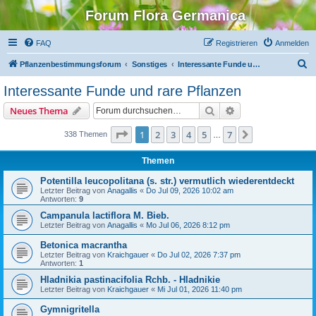
Forum Flora Germanica
FAQ
Registrieren
Anmelden
S
Pflanzenbestimmungsforum
Sonstiges
Interessante Funde und rare Pflanzen
u
Interessante Funde und rare Pflanzen
c
Suche
Erweiterte Suche
Neues Thema
h
e
Seite
1
von
7
1
2
3
4
5
7
Nächste
338 Themen
…
Themen
Potentilla leucopolitana (s. str.) vermutlich wiederentdeckt
Letzter Beitrag von
Anagallis
«
Do Jul 09, 2026 10:02 am
Antworten:
9
Campanula lactiflora M. Bieb.
Letzter Beitrag von
Anagallis
«
Mo Jul 06, 2026 8:12 pm
Betonica macrantha
Letzter Beitrag von
Kraichgauer
«
Do Jul 02, 2026 7:37 pm
Antworten:
1
Hladnikia pastinacifolia Rchb. - Hladnikie
Letzter Beitrag von
Kraichgauer
«
Mi Jul 01, 2026 11:40 pm
Gymnigritella