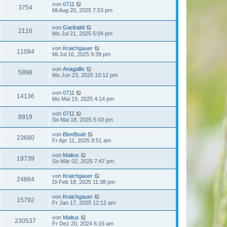
von
0711
3754
Mi Aug 20, 2025 7:53 pm
von
Garibaldi
2116
Mo Jul 21, 2025 5:04 pm
von
Kraichgauer
11084
Mi Jul 16, 2025 9:39 pm
von
Anagallis
5898
Mo Jun 23, 2025 10:12 pm
von
0711
14136
Mo Mai 19, 2025 4:14 pm
von
0711
8919
So Mai 18, 2025 5:43 pm
von
BlonBoah
23680
Fr Apr 11, 2025 8:51 am
von
Maltus
19739
So Mär 02, 2025 7:47 pm
von
Kraichgauer
24864
Di Feb 18, 2025 11:38 pm
von
Kraichgauer
15792
Fr Jan 17, 2025 12:12 am
von
Maltus
230537
Fr Dez 20, 2024 6:16 am