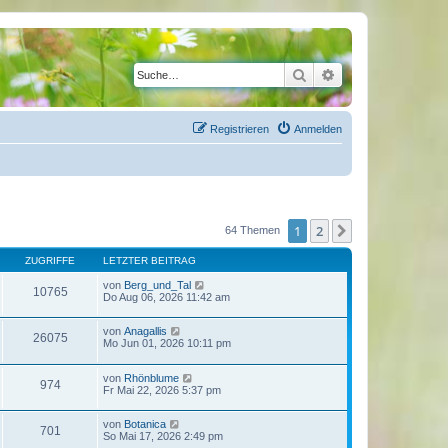
Suche
Erweiterte Suche
Registrieren
Anmelden
1
2
Nächste
64 Themen
ZUGRIFFE
LETZTER BEITRAG
von
Berg_und_Tal
10765
Do Aug 06, 2026 11:42 am
von
Anagallis
26075
Mo Jun 01, 2026 10:11 pm
von
Rhönblume
974
Fr Mai 22, 2026 5:37 pm
von
Botanica
701
So Mai 17, 2026 2:49 pm