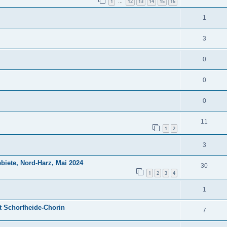
1
12
13
14
15
16
…
1
3
0
0
0
11
1
2
3
biete, Nord-Harz, Mai 2024
30
1
2
3
4
1
t Schorfheide-Chorin
7