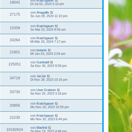
von
Kraichgauer
18042
Di Jul 02, 2024 5:10 pm
von
Anagallis
27175
So Jun 09, 2024 11:10 pm
von
Kraichgauer
15359
So Mai 19, 2024 8:59 am
von
Kraichgauer
33264
Mi Mär 20, 2024 7:17 pm
von
botanix
21801
Mi Jan 03, 2024 2:04 am
von
Garibaldi
225051
Sa Dez 30, 2023 8:59 pm
von
JarJar
34719
Di Nov 28, 2023 10:16 pm
von
Uwe Grabner
33730
Sa Nov 25, 2023 3:16 pm
von
Kraichgauer
20856
Mo Nov 20, 2023 10:59 pm
von
Kraichgauer
22230
Mo Nov 20, 2023 6:44 pm
von
Manfrid
10192624
So Nov 19, 2023 4:48 pm