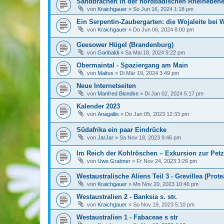
Sandbrachen in der nordbadischen Rheineben
von
Kraichgauer
»
So Jun 16, 2024 1:18 pm
Ein Serpentin-Zaubergarten: die Wojaleite bei W
von
Kraichgauer
»
Do Jun 06, 2024 8:00 pm
Geesower Hügel (Brandenburg)
von
Garibaldi
»
Sa Mai 18, 2024 9:22 pm
Obermaintal - Spaziergang am Main
von
Maltus
»
Di Mär 19, 2024 3:49 pm
Neue Internetseiten
von
Manfred Blondke
»
Di Jan 02, 2024 5:17 pm
Kalender 2023
von
Anagallis
»
Do Jan 05, 2023 12:33 pm
Südafrika ein paar Eindrücke
von
JarJar
»
Sa Nov 18, 2023 9:46 pm
Im Reich der Kohlröschen – Exkursion zur Petz
von
Uwe Grabner
»
Fr Nov 24, 2023 3:26 pm
Westaustralische Aliens Teil 3 - Grevillea (Prot
von
Kraichgauer
»
Mo Nov 20, 2023 10:46 pm
Westaustralien 2 - Banksia s. str.
von
Kraichgauer
»
So Nov 19, 2023 5:10 pm
Westaustralien 1 - Fabaceae s str