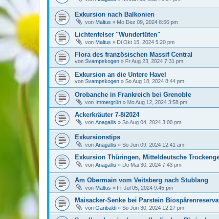
Exkursion nach Balkonien
von
Maltus
»
Mo Dez 09, 2024 8:56 pm
Lichtenfelser "Wundertüten"
von
Maltus
»
Di Okt 15, 2024 5:20 pm
Flora des französischen Massif Central
von
Svampskogen
»
Fr Aug 23, 2024 7:31 pm
Exkursion an die Untere Havel
von
Svampskogen
»
So Aug 18, 2024 8:44 pm
Orobanche in Frankreich bei Grenoble
von
Immergrün
»
Mo Aug 12, 2024 3:58 pm
Ackerkräuter 7-8/2024
von
Anagallis
»
So Aug 04, 2024 3:00 pm
Exkursionstips
von
Anagallis
»
So Jun 09, 2024 12:41 am
Exkursion Thüringen, Mitteldeutsche Trockenge
von
Anagallis
»
Do Mai 30, 2024 7:43 pm
Am Obermain vom Veitsberg nach Stublang
von
Maltus
»
Fr Jul 05, 2024 9:45 pm
Maisacker-Senke bei Parstein Biospärenreserva
von
Garibaldi
»
So Jun 30, 2024 12:27 pm