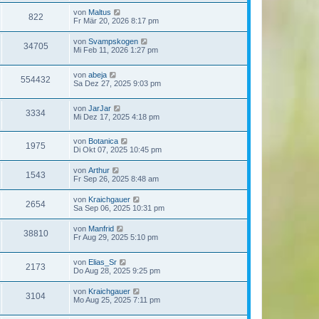
von
Maltus
822
Fr Mär 20, 2026 8:17 pm
von
Svampskogen
34705
Mi Feb 11, 2026 1:27 pm
von
abeja
554432
Sa Dez 27, 2025 9:03 pm
von
JarJar
3334
Mi Dez 17, 2025 4:18 pm
von
Botanica
1975
Di Okt 07, 2025 10:45 pm
von
Arthur
1543
Fr Sep 26, 2025 8:48 am
von
Kraichgauer
2654
Sa Sep 06, 2025 10:31 pm
von
Manfrid
38810
Fr Aug 29, 2025 5:10 pm
von
Elias_Sr
2173
Do Aug 28, 2025 9:25 pm
von
Kraichgauer
3104
Mo Aug 25, 2025 7:11 pm