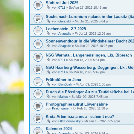
Südtirol Juli 2025
von
0711
»
So Aug 17, 2025 10:43 am
Suche nach Luronium natans in der Lausitz (S
von
Garibaldi
»
Mo Jul 21, 2025 5:04 pm
Lochenstein, 2.7.2025
von
Anagallis
»
Fr Jul 11, 2025 12:08 am
Sonnenwendtour in die Windsheimer Bucht 20
von
Anagallis
»
So Jun 22, 2025 10:28 pm
NSG Warmtal, Langenenslingen, Lkr. Biberach
von
0711
»
So Mai 18, 2025 5:51 pm
NSG Haarberg-Wasserberg, Deggingen, Lkr. G
von
0711
»
So Mai 18, 2025 5:42 pm
Frühblüher in Jena
von
BlonBoah
»
Mi Apr 09, 2025 1:05 pm
Durch die Pössinger Au zur Teufelsküche bei 
von
Maltus
»
So Mär 02, 2025 7:45 pm
Photographieraufruf Löwenzähne
von
Kraichgauer
»
Di Feb 18, 2025 11:38 pm
Kreta Artemisia annua - scheint neu?
von
OlafBorkowsky
»
Mi Jan 15, 2025 5:53 pm
Kalender 2024
von
Anagallis
»
Mi Jan 03, 2024 9:34 pm