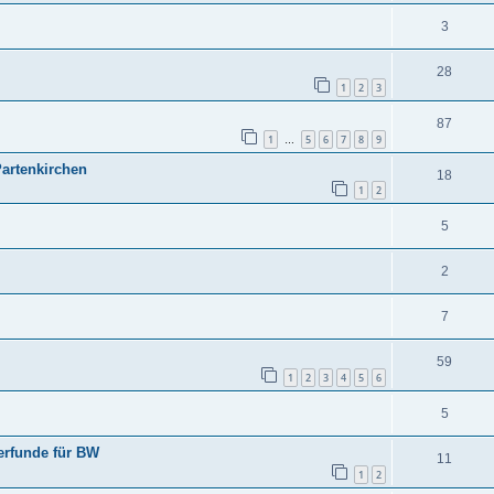
3
28
1
2
3
87
1
5
6
7
8
9
…
artenkirchen
18
1
2
5
2
7
59
1
2
3
4
5
6
5
rfunde für BW
11
1
2