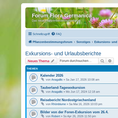
Forum Flora Germanica
Das neue Pflanzenbestimmungsforum
Schnellzugriff
FAQ
Pflanzenbestimmungsforum
Sonstiges
Exkursions- und 
Exkursions- und Urlaubsberichte
Suche
Erw
Neues Thema
THEMEN
Kalender 2026
von
Anagallis
»
Sa Jan 17, 2026 10:08 am
Tauberland-Tagesexkursion
von
Anagallis
»
Mo Jun 17, 2024 12:18 am
Reisebericht Nordostgriechenland
von
Rhönblume
»
Sa Mai 16, 2026 10:03 pm
Bilder von der Foren-Exkursion vom 26.4.
von
Robert
»
So Apr 26, 2026 11:50 pm