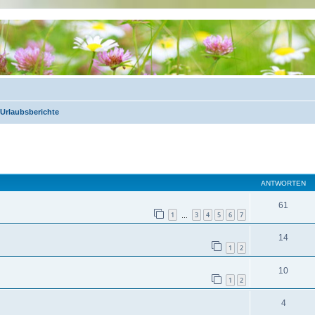
Urlaubsberichte
eiterte Suche
ANTWORTEN
61
1
3
4
5
6
7
…
14
1
2
10
1
2
4