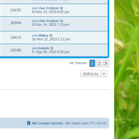
von
Uwe Grabner
20435
Di Nov 14, 2023 8:02 pm
von
Uwe Grabner
30894
Di Nov 14, 2023 7:23 pm
von
Maltus
19416
So Nov 12, 2023 1:12 pm
von
botanix
18189
Fr Sep 08, 2023 8:33 pm
1
2
Nächste
64 Themen
Gehe zu
Alle Cookies löschen
Alle Zeiten sind
UTC+02:00