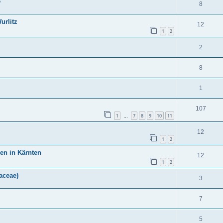
e
8
urlitz
12
1
2
2
8
1
107
1
7
8
9
10
11
…
12
1
2
en in Kärnten
12
1
2
eaceae)
3
7
5