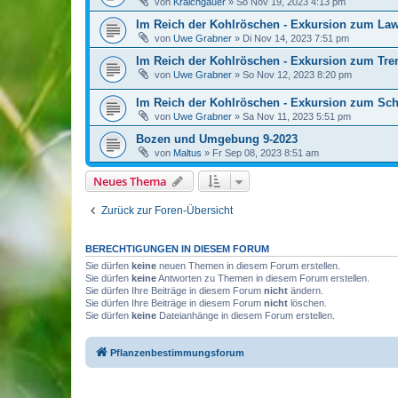
von
Kraichgauer
»
So Nov 19, 2023 4:13 pm
Im Reich der Kohlröschen - Exkursion zum Law
von
Uwe Grabner
»
Di Nov 14, 2023 7:51 pm
Im Reich der Kohlröschen - Exkursion zum Tre
von
Uwe Grabner
»
So Nov 12, 2023 8:20 pm
Im Reich der Kohlröschen - Exkursion zum Sch
von
Uwe Grabner
»
Sa Nov 11, 2023 5:51 pm
Bozen und Umgebung 9-2023
von
Maltus
»
Fr Sep 08, 2023 8:51 am
Neues Thema
Zurück zur Foren-Übersicht
BERECHTIGUNGEN IN DIESEM FORUM
Sie dürfen
keine
neuen Themen in diesem Forum erstellen.
Sie dürfen
keine
Antworten zu Themen in diesem Forum erstellen.
Sie dürfen Ihre Beiträge in diesem Forum
nicht
ändern.
Sie dürfen Ihre Beiträge in diesem Forum
nicht
löschen.
Sie dürfen
keine
Dateianhänge in diesem Forum erstellen.
Pflanzenbestimmungsforum