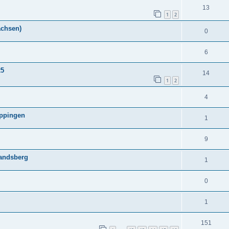
13
1
2
achsen)
0
6
25
14
1
2
4
öppingen
1
9
Landsberg
1
0
1
151