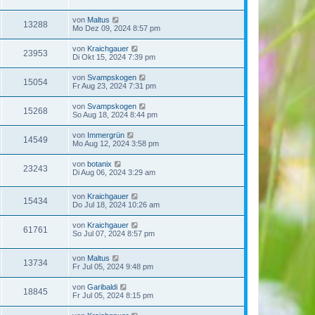
von
Maltus
13288
Mo Dez 09, 2024 8:57 pm
von
Kraichgauer
23953
Di Okt 15, 2024 7:39 pm
von
Svampskogen
15054
Fr Aug 23, 2024 7:31 pm
von
Svampskogen
15268
So Aug 18, 2024 8:44 pm
von
Immergrün
14549
Mo Aug 12, 2024 3:58 pm
von
botanix
23243
Di Aug 06, 2024 3:29 am
von
Kraichgauer
15434
Do Jul 18, 2024 10:26 am
von
Kraichgauer
61761
So Jul 07, 2024 8:57 pm
von
Maltus
13734
Fr Jul 05, 2024 9:48 pm
von
Garibaldi
18845
Fr Jul 05, 2024 8:15 pm