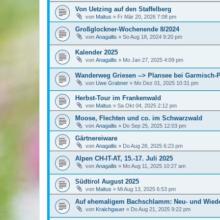
Von Uetzing auf den Staffelberg
von
Maltus
»
Fr Mär 20, 2026 7:08 pm
Großglockner-Wochenende 8/2024
von
Anagallis
»
So Aug 18, 2024 9:20 pm
Kalender 2025
von
Anagallis
»
Mo Jan 27, 2025 4:09 pm
Wanderweg Griesen --> Plansee bei Garmisch-P
von
Uwe Grabner
»
Mo Dez 01, 2025 10:31 pm
Herbst-Tour im Frankenwald
von
Maltus
»
Sa Okt 04, 2025 2:12 pm
Moose, Flechten und co. im Schwarzwald
von
Anagallis
»
Do Sep 25, 2025 12:03 pm
Gärtnereiware
von
Anagallis
»
Do Aug 28, 2025 6:23 pm
Alpen CH-IT-AT, 15.-17. Juli 2025
von
Anagallis
»
Mo Aug 11, 2025 10:27 am
Südtirol August 2025
von
Maltus
»
Mi Aug 13, 2025 6:53 pm
Auf ehemaligem Bachschlamm: Neu- und Wiede
von
Kraichgauer
»
Do Aug 21, 2025 9:22 pm