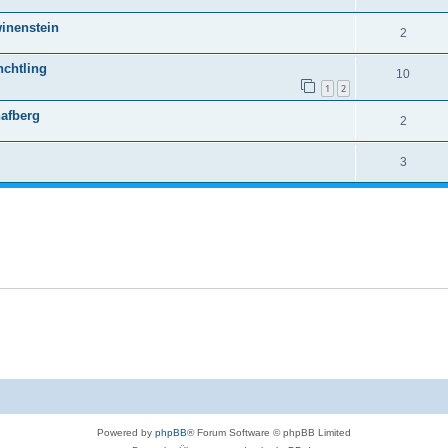
inenstein
2
nchtling
10
1
2
afberg
2
3
Powered by
phpBB
® Forum Software © phpBB Limited