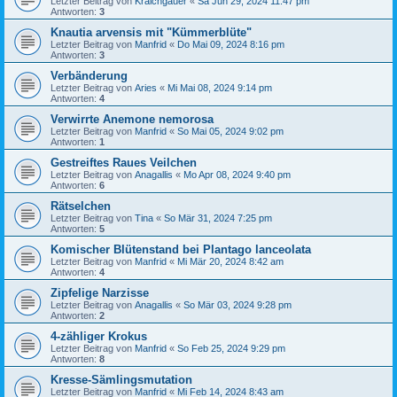
Letzter Beitrag von
Kraichgauer
«
Sa Jun 29, 2024 11:47 pm
Antworten:
3
Knautia arvensis mit "Kümmerblüte"
Letzter Beitrag von
Manfrid
«
Do Mai 09, 2024 8:16 pm
Antworten:
3
Verbänderung
Letzter Beitrag von
Aries
«
Mi Mai 08, 2024 9:14 pm
Antworten:
4
Verwirrte Anemone nemorosa
Letzter Beitrag von
Manfrid
«
So Mai 05, 2024 9:02 pm
Antworten:
1
Gestreiftes Raues Veilchen
Letzter Beitrag von
Anagallis
«
Mo Apr 08, 2024 9:40 pm
Antworten:
6
Rätselchen
Letzter Beitrag von
Tina
«
So Mär 31, 2024 7:25 pm
Antworten:
5
Komischer Blütenstand bei Plantago lanceolata
Letzter Beitrag von
Manfrid
«
Mi Mär 20, 2024 8:42 am
Antworten:
4
Zipfelige Narzisse
Letzter Beitrag von
Anagallis
«
So Mär 03, 2024 9:28 pm
Antworten:
2
4-zähliger Krokus
Letzter Beitrag von
Manfrid
«
So Feb 25, 2024 9:29 pm
Antworten:
8
Kresse-Sämlingsmutation
Letzter Beitrag von
Manfrid
«
Mi Feb 14, 2024 8:43 am