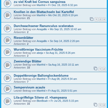
zu viel Kraft bei Cornus sanguinea
Letzter Beitrag von
Manfrid
«
Fr Dez 19, 2025 6:32 pm
Knollen in den Blattachseln bei Kartoffel
Letzter Beitrag von
Manfrid
«
Mo Okt 20, 2025 6:19 pm
Antworten:
21
1
2
3
Durchwachsener Ranunculus sceleratus
Letzter Beitrag von
Anagallis
«
Mo Sep 15, 2025 10:42 am
Antworten:
2
Riesenblätter
Letzter Beitrag von
Anagallis
«
So Sep 14, 2025 2:20 pm
Antworten:
2
Wurstförmige Vaccinium-Früchte
Letzter Beitrag von
abeja
«
So Aug 31, 2025 8:26 pm
Antworten:
2
Zweiendige Blätter
Letzter Beitrag von
Manfrid
«
Sa Aug 16, 2025 10:11 am
Antworten:
15
1
2
Doppeltkronige Ballonglockenblume
Letzter Beitrag von
Manfrid
«
Fr Aug 08, 2025 8:34 am
Antworten:
7
Sempervivum acaule
Letzter Beitrag von
Manfrid
«
Fr Aug 01, 2025 5:51 pm
Lila-griffelige Silene cf. ×hampeana
Letzter Beitrag von
BlonBoah
«
Fr Jul 25, 2025 5:15 pm
Antworten:
15
1
2