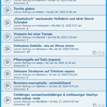
Letzter Beitrag von
Manfrid
«
Do Apr 10, 2025 9:06 am
Antworten:
5
Turritis glabra
Letzter Beitrag von
Maltus
«
Sa Apr 05, 2025 11:05 am
„Epiphytisch“ wachsender Huflattich und stink Storch
Schnabel
Letzter Beitrag von
Immergrün
«
Mo Mär 31, 2025 9:27 am
Antworten:
2
Viviparie bei einer Tomate
Letzter Beitrag von
Manfrid
«
Sa Feb 08, 2025 2:29 pm
Antworten:
7
Seltsames Gebilde - wie an Ulmus minor
Letzter Beitrag von
Botanica
«
Mo Jan 20, 2025 5:59 pm
Antworten:
10
1
2
Pflanzengalle auf Salix (repens)
Letzter Beitrag von
abeja
«
Sa Jan 18, 2025 11:35 am
Antworten:
3
Seltsame Strukturen auf Trifolium repens
Letzter Beitrag von
Botanica
«
Di Jan 14, 2025 9:52 pm
Antworten:
2
Brunnera macrophylla - winterblühend
Letzter Beitrag von
Spinnich
«
So Dez 29, 2024 4:47 pm
Antworten:
4
3-blättriger, verwachsenblättriger & vielklausiger Stachys
recta subsp. recta
Letzter Beitrag von
BlonBoah
«
Di Dez 17, 2024 8:07 am
Antworten:
14
1
2