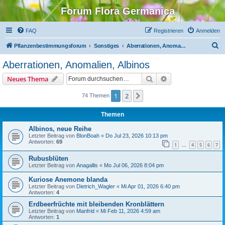
Forum Flora Germanica
FAQ
Registrieren
Anmelden
S
Pflanzenbestimmungsforum
Sonstiges
Aberrationen, Anomalien, Albinos
u
Aberrationen, Anomalien, Albinos
c
Suche
Erweiterte Suche
Neues Thema
h
e
1
2
Nächste
74 Themen
Themen
Albinos, neue Reihe
Letzter Beitrag von
BlonBoah
«
Do Jul 23, 2026 10:13 pm
Antworten:
69
1
4
5
6
7
…
Rubusblüten
Letzter Beitrag von
Anagallis
«
Mo Jul 06, 2026 8:04 pm
Kuriose Anemone blanda
Letzter Beitrag von
Dietrich_Wagler
«
Mi Apr 01, 2026 6:40 pm
Antworten:
4
Erdbeerfrüchte mit bleibenden Kronblättern
Letzter Beitrag von
Manfrid
«
Mi Feb 11, 2026 4:59 am
Antworten:
1