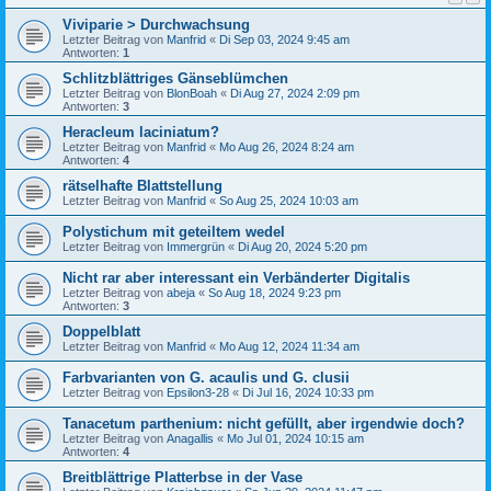
Viviparie > Durchwachsung
Letzter Beitrag von
Manfrid
«
Di Sep 03, 2024 9:45 am
Antworten:
1
Schlitzblättriges Gänseblümchen
Letzter Beitrag von
BlonBoah
«
Di Aug 27, 2024 2:09 pm
Antworten:
3
Heracleum laciniatum?
Letzter Beitrag von
Manfrid
«
Mo Aug 26, 2024 8:24 am
Antworten:
4
rätselhafte Blattstellung
Letzter Beitrag von
Manfrid
«
So Aug 25, 2024 10:03 am
Polystichum mit geteiltem wedel
Letzter Beitrag von
Immergrün
«
Di Aug 20, 2024 5:20 pm
Nicht rar aber interessant ein Verbänderter Digitalis
Letzter Beitrag von
abeja
«
So Aug 18, 2024 9:23 pm
Antworten:
3
Doppelblatt
Letzter Beitrag von
Manfrid
«
Mo Aug 12, 2024 11:34 am
Farbvarianten von G. acaulis und G. clusii
Letzter Beitrag von
Epsilon3-28
«
Di Jul 16, 2024 10:33 pm
Tanacetum parthenium: nicht gefüllt, aber irgendwie doch?
Letzter Beitrag von
Anagallis
«
Mo Jul 01, 2024 10:15 am
Antworten:
4
Breitblättrige Platterbse in der Vase