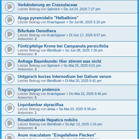
Verbänderung an Crassulaceae
Letzter Beitrag von
Spinnich
«
Do Jul 24, 2025 7:27 pm
Ajuga pyramidalis "Halbalbino"
Letzter Beitrag von
Kraichgauer
«
So Jul 06, 2025 5:16 pm
Bifurkate Oenothera
Letzter Beitrag von
Kraichgauer
«
Di Jun 17, 2025 8:57 pm
Antworten:
2
Fünfzipfelige Krone bei Campanula persicifolia
Letzter Beitrag von
BlonBoah
«
So Jun 08, 2025 7:30 pm
Antworten:
9
Anfrage Baumkunde: Hier stimmt was nicht
Letzter Beitrag von
Spinnich
«
So Mai 25, 2025 6:01 pm
Antworten:
2
Untypisch kurzes Internodium bei Galium verum
Letzter Beitrag von
BlonBoah
«
Di Mai 20, 2025 6:41 pm
Tragopogon pratensis
Letzter Beitrag von
Kraichgauer
«
Do Mai 15, 2025 9:46 pm
Antworten:
5
Liquidambar styraciflua
Letzter Beitrag von
abeja
«
Sa Mai 03, 2025 8:38 pm
Antworten:
1
Rosablühende Hepatica nobilis
Letzter Beitrag von
BlonBoah
«
So Apr 13, 2025 1:16 pm
Antworten:
4
Arum maculatum "Eingefallene Flecken"