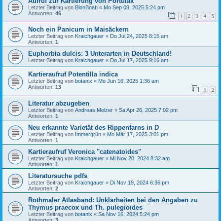
Aufruf zur Kartierung von Portulak
Letzter Beitrag von
BlonBoah
«
Mo Sep 08, 2025 5:24 pm
Antworten:
46
1
2
3
4
5
Noch ein Panicum in Maisäckern
Letzter Beitrag von
Kraichgauer
«
Do Jul 24, 2025 8:15 am
Antworten:
1
Euphorbia dulcis: 3 Unterarten in Deutschland!
Letzter Beitrag von
Kraichgauer
«
Do Jul 17, 2025 9:16 am
Kartieraufruf Potentilla indica
Letzter Beitrag von
botanix
«
Mo Jun 16, 2025 1:36 am
Antworten:
13
1
2
Literatur abzugeben
Letzter Beitrag von
Andreas Melzer
«
Sa Apr 26, 2025 7:02 pm
Antworten:
1
Neu erkannte Varietät des Rippenfarns in D
Letzter Beitrag von
Immergrün
«
Mo Mär 17, 2025 3:01 pm
Antworten:
1
Kartieraufruf Veronica "catenatoides"
Letzter Beitrag von
Kraichgauer
«
Mi Nov 20, 2024 8:32 am
Antworten:
1
Literatursuche pdfs
Letzter Beitrag von
Kraichgauer
«
Di Nov 19, 2024 6:36 pm
Antworten:
2
Rothmaler Atlasband: Unklarheiten bei den Angaben zu
Thymus praecox und Th. pulegioides
Letzter Beitrag von
botanix
«
Sa Nov 16, 2024 5:24 pm
Antworten:
3