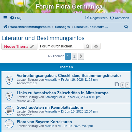
Forum Flora Germanica
FAQ
Registrieren
Anmelden
S
Pflanzenbestimmungsforum
Sonstiges
Literatur und Bestimmungsinfos
u
Literatur und Bestimmungsinfos
c
Suche
Erweiterte Suche
Neues Thema
h
e
1
2
Nächste
65 Themen
Themen
Verbreitungsangaben, Checklisten, Bestimmungsliteratur
Letzter Beitrag von
Anagallis
«
Fr Jun 19, 2026 11:28 pm
Antworten:
10
1
2
Links zu botanischen Zeitschriften in Mitteleuropa
Letzter Beitrag von
Kraichgauer
«
Fr Mai 24, 2024 8:10 pm
Antworten:
3
Sonchus-Arten im Keimblattstadium
Letzter Beitrag von
Anagallis
«
Di Jun 16, 2026 12:04 pm
Antworten:
1
Flora von Bayern: Korrekturen
Letzter Beitrag von
Maltus
«
Mi Jun 10, 2026 7:02 pm