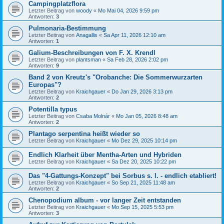
Campingplatzflora
Letzter Beitrag von
woody
«
Mo Mai 04, 2026 9:59 pm
Antworten:
3
Pulmonaria-Bestimmung
Letzter Beitrag von
Anagallis
«
Sa Apr 11, 2026 12:10 am
Antworten:
1
Galium-Beschreibungen von F. X. Krendl
Letzter Beitrag von
plantsman
«
Sa Feb 28, 2026 2:02 pm
Antworten:
9
Band 2 von Kreutz's "Orobanche: Die Sommerwurzarten
Europas"?
Letzter Beitrag von
Kraichgauer
«
Do Jan 29, 2026 3:13 pm
Antworten:
2
Potentilla typus
Letzter Beitrag von
Csaba Molnár
«
Mo Jan 05, 2026 8:48 am
Antworten:
2
Plantago serpentina heißt wieder so
Letzter Beitrag von
Kraichgauer
«
Mo Dez 29, 2025 10:14 pm
Endlich Klarheit über Mentha-Arten und Hybriden
Letzter Beitrag von
Kraichgauer
«
Sa Dez 20, 2025 10:22 pm
Das "4-Gattungs-Konzept" bei Sorbus s. l. - endlich etabliert!
Letzter Beitrag von
Kraichgauer
«
So Sep 21, 2025 11:48 am
Antworten:
2
Chenopodium album - vor langer Zeit entstanden
Letzter Beitrag von
Kraichgauer
«
Mo Sep 15, 2025 5:53 pm
Antworten:
3