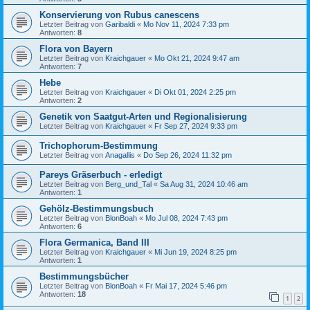
Konservierung von Rubus canescens
Letzter Beitrag von
Garibaldi
«
Mo Nov 11, 2024 7:33 pm
Antworten:
8
Flora von Bayern
Letzter Beitrag von
Kraichgauer
«
Mo Okt 21, 2024 9:47 am
Antworten:
7
Hebe
Letzter Beitrag von
Kraichgauer
«
Di Okt 01, 2024 2:25 pm
Antworten:
2
Genetik von Saatgut-Arten und Regionalisierung
Letzter Beitrag von
Kraichgauer
«
Fr Sep 27, 2024 9:33 pm
Trichophorum-Bestimmung
Letzter Beitrag von
Anagallis
«
Do Sep 26, 2024 11:32 pm
Pareys Gräserbuch - erledigt
Letzter Beitrag von
Berg_und_Tal
«
Sa Aug 31, 2024 10:46 am
Antworten:
1
Gehölz-Bestimmungsbuch
Letzter Beitrag von
BlonBoah
«
Mo Jul 08, 2024 7:43 pm
Antworten:
6
Flora Germanica, Band III
Letzter Beitrag von
Kraichgauer
«
Mi Jun 19, 2024 8:25 pm
Antworten:
1
Bestimmungsbücher
Letzter Beitrag von
BlonBoah
«
Fr Mai 17, 2024 5:46 pm
Antworten:
18
1
2