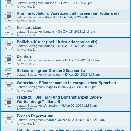
Letzter Beitrag von
JarJar
«
Di Dez 19, 2023 5:28 pm
Antworten:
1
Arum maculatum: Varietäten und Formen im Rothmaler?
Letzter Beitrag von
Manfrid
«
Di Okt 24, 2023 7:46 pm
Antworten:
9
Eselsbrücken
Letzter Beitrag von
botanix
«
So Okt 15, 2023 11:18 am
Antworten:
6
Pollichia-Kurier (incl. Utricularia tenuicaulis)
Letzter Beitrag von
botanix
«
Di Okt 10, 2023 9:12 pm
Antworten:
1
Bambus
Letzter Beitrag von
Kraichgauer
«
Di Okt 10, 2023 4:41 pm
Antworten:
2
Solanum-nigrum-Gruppe Südamerika
Letzter Beitrag von
Kraichgauer
«
Di Aug 29, 2023 8:33 pm
Wörterbuch Pflanzennamen in europäischen Sprachen
Letzter Beitrag von
Anagallis
«
Mo Aug 21, 2023 8:14 pm
Antworten:
4
Frage zu "Die Farn- und Blütenpflanzen Baden-
Württembergs" - Band 8
Letzter Beitrag von
Anagallis
«
Mi Aug 09, 2023 11:59 am
Antworten:
1
Feddes Repertorium
Letzter Beitrag von
Andreas Melzer
«
So Jul 09, 2023 6:18 am
Antworten:
2
Fahndungsaufruf neue Veronica aus der anagallis-aquatica-