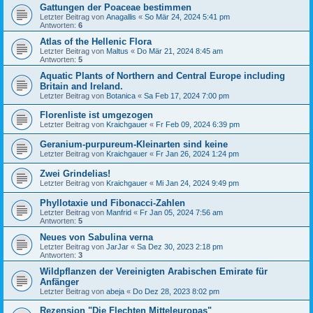
Gattungen der Poaceae bestimmen
Letzter Beitrag von
Anagallis
«
So Mär 24, 2024 5:41 pm
Antworten:
6
Atlas of the Hellenic Flora
Letzter Beitrag von
Maltus
«
Do Mär 21, 2024 8:45 am
Antworten:
5
Aquatic Plants of Northern and Central Europe including
Britain and Ireland.
Letzter Beitrag von
Botanica
«
Sa Feb 17, 2024 7:00 pm
Florenliste ist umgezogen
Letzter Beitrag von
Kraichgauer
«
Fr Feb 09, 2024 6:39 pm
Geranium-purpureum-Kleinarten sind keine
Letzter Beitrag von
Kraichgauer
«
Fr Jan 26, 2024 1:24 pm
Zwei Grindelias!
Letzter Beitrag von
Kraichgauer
«
Mi Jan 24, 2024 9:49 pm
Phyllotaxie und Fibonacci-Zahlen
Letzter Beitrag von
Manfrid
«
Fr Jan 05, 2024 7:56 am
Antworten:
5
Neues von Sabulina verna
Letzter Beitrag von
JarJar
«
Sa Dez 30, 2023 2:18 pm
Antworten:
3
Wildpflanzen der Vereinigten Arabischen Emirate für
Anfänger
Letzter Beitrag von
abeja
«
Do Dez 28, 2023 8:02 pm
Rezension "Die Flechten Mitteleuropas"