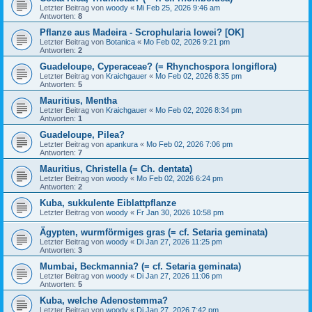
Letzter Beitrag von
woody
«
Mi Feb 25, 2026 9:46 am
Antworten:
8
Pflanze aus Madeira - Scrophularia lowei? [OK]
Letzter Beitrag von
Botanica
«
Mo Feb 02, 2026 9:21 pm
Antworten:
2
Guadeloupe, Cyperaceae? (= Rhynchospora longiflora)
Letzter Beitrag von
Kraichgauer
«
Mo Feb 02, 2026 8:35 pm
Antworten:
5
Mauritius, Mentha
Letzter Beitrag von
Kraichgauer
«
Mo Feb 02, 2026 8:34 pm
Antworten:
1
Guadeloupe, Pilea?
Letzter Beitrag von
apankura
«
Mo Feb 02, 2026 7:06 pm
Antworten:
7
Mauritius, Christella (= Ch. dentata)
Letzter Beitrag von
woody
«
Mo Feb 02, 2026 6:24 pm
Antworten:
2
Kuba, sukkulente Eiblattpflanze
Letzter Beitrag von
woody
«
Fr Jan 30, 2026 10:58 pm
Ägypten, wurmförmiges gras (= cf. Setaria geminata)
Letzter Beitrag von
woody
«
Di Jan 27, 2026 11:25 pm
Antworten:
3
Mumbai, Beckmannia? (= cf. Setaria geminata)
Letzter Beitrag von
woody
«
Di Jan 27, 2026 11:06 pm
Antworten:
5
Kuba, welche Adenostemma?
Letzter Beitrag von
woody
«
Di Jan 27, 2026 7:42 pm