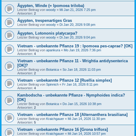
Ägypten, Winde (= Ipomoea triloba)
Letzter Beitrag von
woody
«
Mi Jan 21, 2026 7:25 pm
Antworten:
2
Ägypten, trespenartiges Gras
Letzter Beitrag von
woody
«
Di Jan 20, 2026 9:08 pm
Ägypten, Lotononis platycarpa?
Letzter Beitrag von
woody
«
Di Jan 20, 2026 9:04 pm
Vietnam - unbekannte Pflanze 19 : Ipomoea pes-caprae? [OK]
Letzter Beitrag von
apankura
«
Mo Jan 19, 2026 7:36 pm
Antworten:
4
Vietnam - unbekannte Pflanze 11 - Wrightia antidysenterica
[OK]?
Letzter Beitrag von
Botanica
«
So Jan 18, 2026 11:03 pm
Antworten:
2
Vietnam - unbekannte Pflanze 12 [Ruellia simplex]
Letzter Beitrag von
Spinnich
«
Fr Jan 16, 2026 8:11 pm
Antworten:
4
Kambodscha - unbekannte Pflanze - Nymphoides indica?
[OK]
Letzter Beitrag von
Botanica
«
Do Jan 15, 2026 10:38 pm
Antworten:
2
Vietnam - unbekannte Pflanze 18 [Alternanthera brasiliana]
Letzter Beitrag von
Kraichgauer
«
Mi Jan 14, 2026 11:30 pm
Antworten:
5
Vietnam - unbekannte Pflanze 16 [Grona triflora]
Letzter Beitrag von
Kraichgauer
«
Mi Jan 14, 2026 10:57 pm