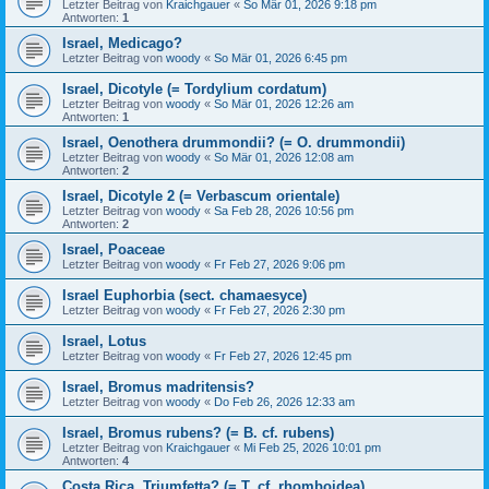
Letzter Beitrag von
Kraichgauer
«
So Mär 01, 2026 9:18 pm
Antworten:
1
Israel, Medicago?
Letzter Beitrag von
woody
«
So Mär 01, 2026 6:45 pm
Israel, Dicotyle (= Tordylium cordatum)
Letzter Beitrag von
woody
«
So Mär 01, 2026 12:26 am
Antworten:
1
Israel, Oenothera drummondii? (= O. drummondii)
Letzter Beitrag von
woody
«
So Mär 01, 2026 12:08 am
Antworten:
2
Israel, Dicotyle 2 (= Verbascum orientale)
Letzter Beitrag von
woody
«
Sa Feb 28, 2026 10:56 pm
Antworten:
2
Israel, Poaceae
Letzter Beitrag von
woody
«
Fr Feb 27, 2026 9:06 pm
Israel Euphorbia (sect. chamaesyce)
Letzter Beitrag von
woody
«
Fr Feb 27, 2026 2:30 pm
Israel, Lotus
Letzter Beitrag von
woody
«
Fr Feb 27, 2026 12:45 pm
Israel, Bromus madritensis?
Letzter Beitrag von
woody
«
Do Feb 26, 2026 12:33 am
Israel, Bromus rubens? (= B. cf. rubens)
Letzter Beitrag von
Kraichgauer
«
Mi Feb 25, 2026 10:01 pm
Antworten:
4
Costa Rica, Triumfetta? (= T. cf. rhomboidea)