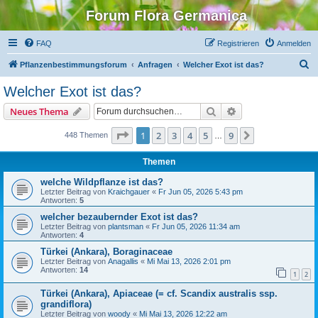
Forum Flora Germanica
FAQ
Registrieren
Anmelden
S
Pflanzenbestimmungsforum
Anfragen
Welcher Exot ist das?
u
Welcher Exot ist das?
c
Suche
Erweiterte Suche
Neues Thema
h
e
Seite
1
von
9
1
2
3
4
5
9
Nächste
448 Themen
…
Themen
welche Wildpflanze ist das?
Letzter Beitrag von
Kraichgauer
«
Fr Jun 05, 2026 5:43 pm
Antworten:
5
welcher bezaubernder Exot ist das?
Letzter Beitrag von
plantsman
«
Fr Jun 05, 2026 11:34 am
Antworten:
4
Türkei (Ankara), Boraginaceae
Letzter Beitrag von
Anagallis
«
Mi Mai 13, 2026 2:01 pm
Antworten:
14
1
2
Türkei (Ankara), Apiaceae (= cf. Scandix australis ssp.
grandiflora)
Letzter Beitrag von
woody
«
Mi Mai 13, 2026 12:22 am