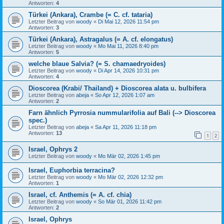
Antworten:
4
Türkei (Ankara), Crambe (= C. cf. tataria)
Letzter Beitrag von
woody
«
Di Mai 12, 2026 11:54 pm
Antworten:
3
Türkei (Ankara), Astragalus (= A. cf. elongatus)
Letzter Beitrag von
woody
«
Mo Mai 11, 2026 8:40 pm
Antworten:
5
welche blaue Salvia? (= S. chamaedryoides)
Letzter Beitrag von
woody
«
Di Apr 14, 2026 10:31 pm
Antworten:
4
Dioscorea (Krabi/ Thailand) + Dioscorea alata u. bulbifera
Letzter Beitrag von
abeja
«
So Apr 12, 2026 1:07 am
Antworten:
2
Farn ähnlich Pyrrosia nummularifolia auf Bali (--> Dioscorea
spec.)
Letzter Beitrag von
abeja
«
Sa Apr 11, 2026 11:18 pm
Antworten:
13
1
2
Israel, Ophrys 2
Letzter Beitrag von
woody
«
Mo Mär 02, 2026 1:45 pm
Israel, Euphorbia terracina?
Letzter Beitrag von
woody
«
Mo Mär 02, 2026 12:32 pm
Antworten:
1
Israel, cf. Anthemis (= A. cf. chia)
Letzter Beitrag von
woody
«
So Mär 01, 2026 11:42 pm
Antworten:
2
Israel, Ophrys