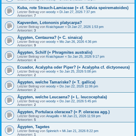
Kuba, rote Strauch-Lamiaceae (= cf. Salvia speirematoides)
Letzter Beitrag von
woody
«
Di Jan 27, 2026 7:37 pm
Antworten:
7
Kapverden, Lotononis platycarpa?
Letzter Beitrag von
Kraichgauer
«
Di Jan 27, 2026 1:53 pm
Antworten:
3
Ägypten, Centaurea? (= C. sinaica)
Letzter Beitrag von
woody
«
Mo Jan 26, 2026 4:36 pm
Antworten:
9
Ägypten, Schilf (= Phragmites australis)
Letzter Beitrag von
Kraichgauer
«
So Jan 25, 2026 9:17 pm
Antworten:
4
Ecuador, Acalypha oder Piper? (= Acalypha cf. dictyoneura)
Letzter Beitrag von
woody
«
So Jan 25, 2026 5:08 pm
Antworten:
2
Ägypten, welche Tamariske? (= T. gallica)
Letzter Beitrag von
woody
«
Do Jan 22, 2026 11:06 pm
Antworten:
2
Ägypten, welche Leucaena? (= L. leucocephala)
Letzter Beitrag von
woody
«
Do Jan 22, 2026 5:45 pm
Antworten:
2
Ägypten, Portulaca oleracea? (= P. oleracea agg.)
Letzter Beitrag von
Anagallis
«
Mi Jan 21, 2026 11:59 pm
Antworten:
5
Ägypten, Tagetes
Letzter Beitrag von
Spinnich
«
Mi Jan 21, 2026 8:22 pm
Antworten:
1