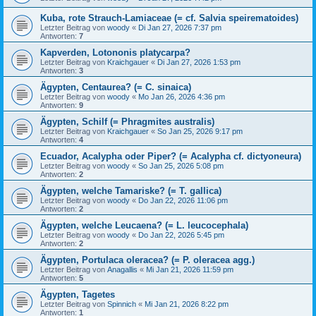
Kuba, rote Strauch-Lamiaceae (= cf. Salvia speirematoides)
Letzter Beitrag von
woody
«
Di Jan 27, 2026 7:37 pm
Antworten:
7
Kapverden, Lotononis platycarpa?
Letzter Beitrag von
Kraichgauer
«
Di Jan 27, 2026 1:53 pm
Antworten:
3
Ägypten, Centaurea? (= C. sinaica)
Letzter Beitrag von
woody
«
Mo Jan 26, 2026 4:36 pm
Antworten:
9
Ägypten, Schilf (= Phragmites australis)
Letzter Beitrag von
Kraichgauer
«
So Jan 25, 2026 9:17 pm
Antworten:
4
Ecuador, Acalypha oder Piper? (= Acalypha cf. dictyoneura)
Letzter Beitrag von
woody
«
So Jan 25, 2026 5:08 pm
Antworten:
2
Ägypten, welche Tamariske? (= T. gallica)
Letzter Beitrag von
woody
«
Do Jan 22, 2026 11:06 pm
Antworten:
2
Ägypten, welche Leucaena? (= L. leucocephala)
Letzter Beitrag von
woody
«
Do Jan 22, 2026 5:45 pm
Antworten:
2
Ägypten, Portulaca oleracea? (= P. oleracea agg.)
Letzter Beitrag von
Anagallis
«
Mi Jan 21, 2026 11:59 pm
Antworten:
5
Ägypten, Tagetes
Letzter Beitrag von
Spinnich
«
Mi Jan 21, 2026 8:22 pm
Antworten:
1