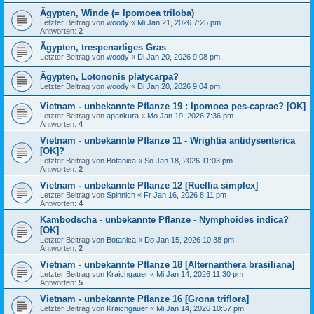
Ägypten, Winde (= Ipomoea triloba)
Letzter Beitrag von
woody
«
Mi Jan 21, 2026 7:25 pm
Antworten:
2
Ägypten, trespenartiges Gras
Letzter Beitrag von
woody
«
Di Jan 20, 2026 9:08 pm
Ägypten, Lotononis platycarpa?
Letzter Beitrag von
woody
«
Di Jan 20, 2026 9:04 pm
Vietnam - unbekannte Pflanze 19 : Ipomoea pes-caprae? [OK]
Letzter Beitrag von
apankura
«
Mo Jan 19, 2026 7:36 pm
Antworten:
4
Vietnam - unbekannte Pflanze 11 - Wrightia antidysenterica
[OK]?
Letzter Beitrag von
Botanica
«
So Jan 18, 2026 11:03 pm
Antworten:
2
Vietnam - unbekannte Pflanze 12 [Ruellia simplex]
Letzter Beitrag von
Spinnich
«
Fr Jan 16, 2026 8:11 pm
Antworten:
4
Kambodscha - unbekannte Pflanze - Nymphoides indica?
[OK]
Letzter Beitrag von
Botanica
«
Do Jan 15, 2026 10:38 pm
Antworten:
2
Vietnam - unbekannte Pflanze 18 [Alternanthera brasiliana]
Letzter Beitrag von
Kraichgauer
«
Mi Jan 14, 2026 11:30 pm
Antworten:
5
Vietnam - unbekannte Pflanze 16 [Grona triflora]
Letzter Beitrag von
Kraichgauer
«
Mi Jan 14, 2026 10:57 pm