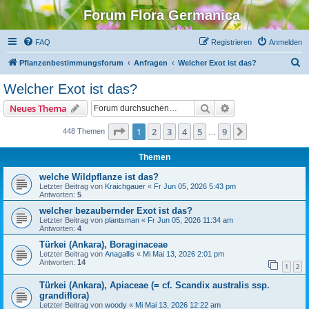
Forum Flora Germanica
FAQ
Registrieren
Anmelden
S
Pflanzenbestimmungsforum
Anfragen
Welcher Exot ist das?
u
Welcher Exot ist das?
c
Suche
Erweiterte Suche
Neues Thema
h
e
Seite
1
von
9
1
2
3
4
5
9
Nächste
448 Themen
…
Themen
welche Wildpflanze ist das?
Letzter Beitrag von
Kraichgauer
«
Fr Jun 05, 2026 5:43 pm
Antworten:
5
welcher bezaubernder Exot ist das?
Letzter Beitrag von
plantsman
«
Fr Jun 05, 2026 11:34 am
Antworten:
4
Türkei (Ankara), Boraginaceae
Letzter Beitrag von
Anagallis
«
Mi Mai 13, 2026 2:01 pm
Antworten:
14
1
2
Türkei (Ankara), Apiaceae (= cf. Scandix australis ssp.
grandiflora)
Letzter Beitrag von
woody
«
Mi Mai 13, 2026 12:22 am