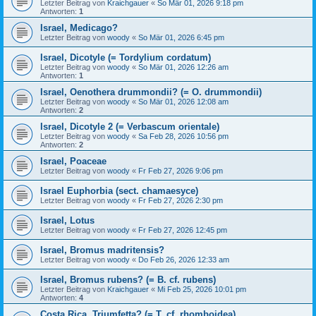
Letzter Beitrag von
Kraichgauer
«
So Mär 01, 2026 9:18 pm
Antworten:
1
Israel, Medicago?
Letzter Beitrag von
woody
«
So Mär 01, 2026 6:45 pm
Israel, Dicotyle (= Tordylium cordatum)
Letzter Beitrag von
woody
«
So Mär 01, 2026 12:26 am
Antworten:
1
Israel, Oenothera drummondii? (= O. drummondii)
Letzter Beitrag von
woody
«
So Mär 01, 2026 12:08 am
Antworten:
2
Israel, Dicotyle 2 (= Verbascum orientale)
Letzter Beitrag von
woody
«
Sa Feb 28, 2026 10:56 pm
Antworten:
2
Israel, Poaceae
Letzter Beitrag von
woody
«
Fr Feb 27, 2026 9:06 pm
Israel Euphorbia (sect. chamaesyce)
Letzter Beitrag von
woody
«
Fr Feb 27, 2026 2:30 pm
Israel, Lotus
Letzter Beitrag von
woody
«
Fr Feb 27, 2026 12:45 pm
Israel, Bromus madritensis?
Letzter Beitrag von
woody
«
Do Feb 26, 2026 12:33 am
Israel, Bromus rubens? (= B. cf. rubens)
Letzter Beitrag von
Kraichgauer
«
Mi Feb 25, 2026 10:01 pm
Antworten:
4
Costa Rica, Triumfetta? (= T. cf. rhomboidea)