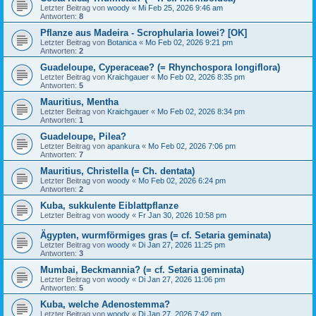
Letzter Beitrag von
woody
«
Mi Feb 25, 2026 9:46 am
Antworten:
8
Pflanze aus Madeira - Scrophularia lowei? [OK]
Letzter Beitrag von
Botanica
«
Mo Feb 02, 2026 9:21 pm
Antworten:
2
Guadeloupe, Cyperaceae? (= Rhynchospora longiflora)
Letzter Beitrag von
Kraichgauer
«
Mo Feb 02, 2026 8:35 pm
Antworten:
5
Mauritius, Mentha
Letzter Beitrag von
Kraichgauer
«
Mo Feb 02, 2026 8:34 pm
Antworten:
1
Guadeloupe, Pilea?
Letzter Beitrag von
apankura
«
Mo Feb 02, 2026 7:06 pm
Antworten:
7
Mauritius, Christella (= Ch. dentata)
Letzter Beitrag von
woody
«
Mo Feb 02, 2026 6:24 pm
Antworten:
2
Kuba, sukkulente Eiblattpflanze
Letzter Beitrag von
woody
«
Fr Jan 30, 2026 10:58 pm
Ägypten, wurmförmiges gras (= cf. Setaria geminata)
Letzter Beitrag von
woody
«
Di Jan 27, 2026 11:25 pm
Antworten:
3
Mumbai, Beckmannia? (= cf. Setaria geminata)
Letzter Beitrag von
woody
«
Di Jan 27, 2026 11:06 pm
Antworten:
5
Kuba, welche Adenostemma?
Letzter Beitrag von
woody
«
Di Jan 27, 2026 7:42 pm