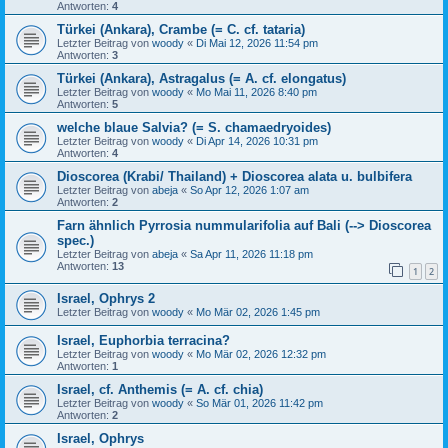
Antworten:
4
Türkei (Ankara), Crambe (= C. cf. tataria)
Letzter Beitrag von
woody
«
Di Mai 12, 2026 11:54 pm
Antworten:
3
Türkei (Ankara), Astragalus (= A. cf. elongatus)
Letzter Beitrag von
woody
«
Mo Mai 11, 2026 8:40 pm
Antworten:
5
welche blaue Salvia? (= S. chamaedryoides)
Letzter Beitrag von
woody
«
Di Apr 14, 2026 10:31 pm
Antworten:
4
Dioscorea (Krabi/ Thailand) + Dioscorea alata u. bulbifera
Letzter Beitrag von
abeja
«
So Apr 12, 2026 1:07 am
Antworten:
2
Farn ähnlich Pyrrosia nummularifolia auf Bali (--> Dioscorea
spec.)
Letzter Beitrag von
abeja
«
Sa Apr 11, 2026 11:18 pm
Antworten:
13
1
2
Israel, Ophrys 2
Letzter Beitrag von
woody
«
Mo Mär 02, 2026 1:45 pm
Israel, Euphorbia terracina?
Letzter Beitrag von
woody
«
Mo Mär 02, 2026 12:32 pm
Antworten:
1
Israel, cf. Anthemis (= A. cf. chia)
Letzter Beitrag von
woody
«
So Mär 01, 2026 11:42 pm
Antworten:
2
Israel, Ophrys