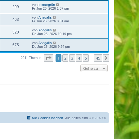
von
Immergrün
299
Fr Jun 26, 2026 1:57 pm
von
Anagallis
463
Fr Jun 26, 2026 8:31 am
von
Anagallis
320
Do Jun 25, 2026 10:19 pm
von
Anagallis
675
Do Jun 25, 2026 9:24 pm
Seite
1
von
45
1
2
3
4
5
45
Nächste
2211 Themen
…
Gehe zu
Alle Cookies löschen
Alle Zeiten sind
UTC+02:00