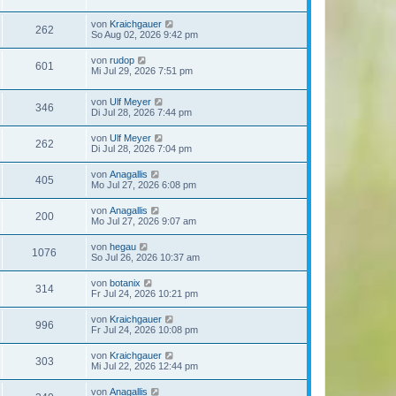
von
Kraichgauer
262
So Aug 02, 2026 9:42 pm
von
rudop
601
Mi Jul 29, 2026 7:51 pm
von
Ulf Meyer
346
Di Jul 28, 2026 7:44 pm
von
Ulf Meyer
262
Di Jul 28, 2026 7:04 pm
von
Anagallis
405
Mo Jul 27, 2026 6:08 pm
von
Anagallis
200
Mo Jul 27, 2026 9:07 am
von
hegau
1076
So Jul 26, 2026 10:37 am
von
botanix
314
Fr Jul 24, 2026 10:21 pm
von
Kraichgauer
996
Fr Jul 24, 2026 10:08 pm
von
Kraichgauer
303
Mi Jul 22, 2026 12:44 pm
von
Anagallis