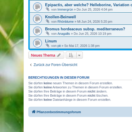
Epipactis, aber welche? Helleborine, Variation
von
Immergrün
»
Do Jun 25, 2026 4:04 pm
Knollen-Beinwell
von
Rhönblume
»
Mi Jun 24, 2026 5:20 pm
Bromus hordeaceus subsp. mediterraneus?
von
Anagallis
»
Do Jun 25, 2026 10:19 pm
Linum
von
pit
»
So Mai 17, 2026 1:38 pm
Neues Thema
Zurück zur Foren-Übersicht
BERECHTIGUNGEN IN DIESEM FORUM
Sie dürfen
keine
neuen Themen in diesem Forum erstellen.
Sie dürfen
keine
Antworten zu Themen in diesem Forum erstellen.
Sie dürfen Ihre Beiträge in diesem Forum
nicht
ändern.
Sie dürfen Ihre Beiträge in diesem Forum
nicht
löschen.
Sie dürfen
keine
Dateianhänge in diesem Forum erstellen.
Pflanzenbestimmungsforum