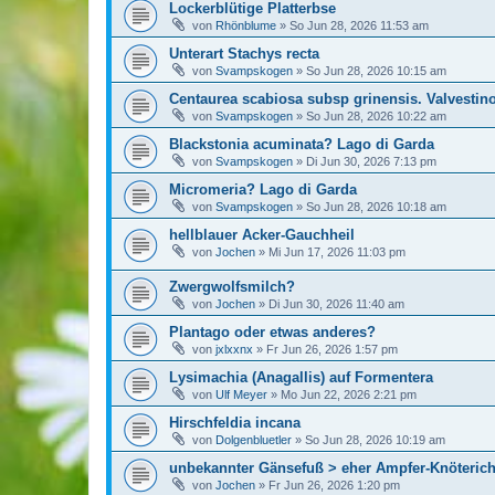
Lockerblütige Platterbse
von
Rhönblume
»
So Jun 28, 2026 11:53 am
Unterart Stachys recta
von
Svampskogen
»
So Jun 28, 2026 10:15 am
Centaurea scabiosa subsp grinensis. Valvestin
von
Svampskogen
»
So Jun 28, 2026 10:22 am
Blackstonia acuminata? Lago di Garda
von
Svampskogen
»
Di Jun 30, 2026 7:13 pm
Micromeria? Lago di Garda
von
Svampskogen
»
So Jun 28, 2026 10:18 am
hellblauer Acker-Gauchheil
von
Jochen
»
Mi Jun 17, 2026 11:03 pm
Zwergwolfsmilch?
von
Jochen
»
Di Jun 30, 2026 11:40 am
Plantago oder etwas anderes?
von
jxlxxnx
»
Fr Jun 26, 2026 1:57 pm
Lysimachia (Anagallis) auf Formentera
von
Ulf Meyer
»
Mo Jun 22, 2026 2:21 pm
Hirschfeldia incana
von
Dolgenbluetler
»
So Jun 28, 2026 10:19 am
unbekannter Gänsefuß > eher Ampfer-Knöterich
von
Jochen
»
Fr Jun 26, 2026 1:20 pm