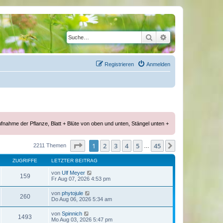
Suche
Erweiterte Suche
Registrieren
Anmelden
ufnahme der Pflanze, Blatt + Blüte von oben und unten, Stängel unten +
Seite
1
von
45
1
2
3
4
5
45
Nächste
2211 Themen
…
ZUGRIFFE
LETZTER BEITRAG
von
Ulf Meyer
159
Fr Aug 07, 2026 4:53 pm
von
phytojule
260
Do Aug 06, 2026 5:34 am
von
Spinnich
1493
Mo Aug 03, 2026 5:47 pm