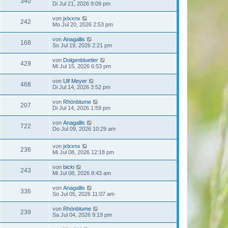
340
Di Jul 21, 2026 9:09 pm
von
jxlxxnx
242
Mo Jul 20, 2026 2:53 pm
von
Anagallis
168
So Jul 19, 2026 2:21 pm
von
Dolgenbluetler
429
Mi Jul 15, 2026 6:53 pm
von
Ulf Meyer
468
Di Jul 14, 2026 3:52 pm
von
Rhönblume
207
Di Jul 14, 2026 1:59 pm
von
Anagallis
722
Do Jul 09, 2026 10:29 am
von
jxlxxnx
236
Mi Jul 08, 2026 12:18 pm
von
bicki
243
Mi Jul 08, 2026 8:43 am
von
Anagallis
336
So Jul 05, 2026 11:07 am
von
Rhönblume
239
Sa Jul 04, 2026 9:19 pm