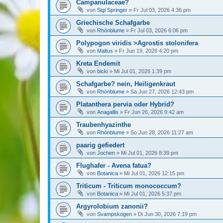
Campanulaceae?
von
Sigi Springer
»
Fr Jul 03, 2026 4:36 pm
Griechische Schafgarbe
von
Rhönblume
»
Fr Jul 03, 2026 6:06 pm
Polypogon viridis >Agrostis stolonifera
von
Maltus
»
Fr Jun 19, 2026 4:20 pm
Kreta Endemit
von
bicki
»
Mi Jul 01, 2026 1:39 pm
Schafgarbe? nein, Heiligenkraut
von
Rhönblume
»
Sa Jun 27, 2026 12:43 pm
Platanthera pervia oder Hybrid?
von
Anagallis
»
Fr Jun 26, 2026 9:42 am
Traubenhyazinthe
von
Rhönblume
»
So Jun 28, 2026 11:27 am
paarig gefiedert
von
Jochen
»
Mi Jul 01, 2026 8:39 pm
Flughafer - Avena fatua?
von
Botanica
»
Mi Jul 01, 2026 12:15 pm
Triticum - Triticum monococcum?
von
Botanica
»
Mi Jul 01, 2026 5:37 pm
Argyrolobium zanonii?
von
Svampskogen
»
Di Jun 30, 2026 7:19 pm