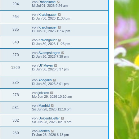
von
Rhönblume
294
Mi Jul 01, 2026 9:24 am
von
Kraichgauer
264
Di Jun 30, 2026 11:38 pm
von
Kraichgauer
335
Di Jun 30, 2026 11:37 pm
von
Kraichgauer
340
Di Jun 30, 2026 11:26 pm
von
Svampskogen
270
Di Jun 30, 2026 7:39 pm
von
Ulf Meyer
1269
Di Jun 30, 2026 3:37 pm
von
Anagallis
226
Di Jun 30, 2026 3:01 pm
von
jxlxxnx
278
Mo Jun 29, 2026 10:10 am
von
Manfrid
581
So Jun 28, 2026 12:10 pm
von
Dolgenbluetler
302
So Jun 28, 2026 10:19 am
von
Jochen
269
Fr Jun 26, 2026 6:18 pm