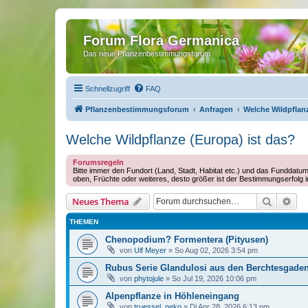
Forum Flora Germanica
Das neue Pflanzenbestimmungsforum
Schnellzugriff
FAQ
Pflanzenbestimmungsforum
Anfragen
Welche Wildpflanz
Welche Wildpflanze (Europa) ist das?
Forumsregeln
Bitte immer den Fundort (Land, Stadt, Habitat etc.) und das Funddatum
oben, Früchte oder weiteres, desto größer ist der Bestimmungserfolg 
Suche
Erw
Neues Thema
THEMEN
Chenopodium? Formentera (Pityusen)
von
Ulf Meyer
»
So Aug 02, 2026 3:54 pm
Rubus Serie Glandulosi aus den Berchtesgade
von
phytojule
»
So Jul 19, 2026 10:06 pm
Alpenpflanze in Höhleneingang
von
truessel_neko
»
Di Apr 28, 2026 6:13 pm