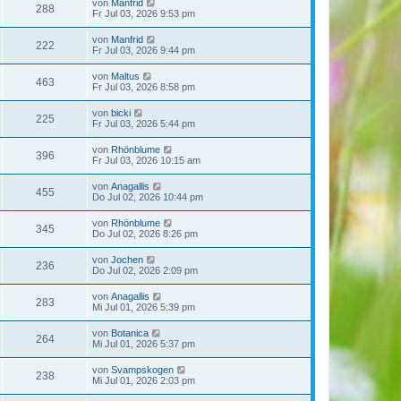
von
Manfrid
288
Fr Jul 03, 2026 9:53 pm
von
Manfrid
222
Fr Jul 03, 2026 9:44 pm
von
Maltus
463
Fr Jul 03, 2026 8:58 pm
von
bicki
225
Fr Jul 03, 2026 5:44 pm
von
Rhönblume
396
Fr Jul 03, 2026 10:15 am
von
Anagallis
455
Do Jul 02, 2026 10:44 pm
von
Rhönblume
345
Do Jul 02, 2026 8:26 pm
von
Jochen
236
Do Jul 02, 2026 2:09 pm
von
Anagallis
283
Mi Jul 01, 2026 5:39 pm
von
Botanica
264
Mi Jul 01, 2026 5:37 pm
von
Svampskogen
238
Mi Jul 01, 2026 2:03 pm