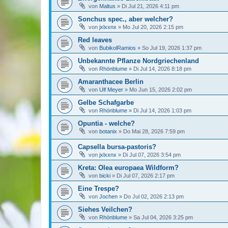
von
Maltus
»
Di Jul 21, 2026 4:11 pm
Sonchus spec., aber welcher?
von
jxlxxnx
»
Mo Jul 20, 2026 2:15 pm
Red leaves
von
BubikolRamios
»
So Jul 19, 2026 1:37 pm
Unbekannte Pflanze Nordgriechenland
von
Rhönblume
»
Di Jul 14, 2026 8:18 pm
Amaranthacee Berlin
von
Ulf Meyer
»
Mo Jun 15, 2026 2:02 pm
Gelbe Schafgarbe
von
Rhönblume
»
Di Jul 14, 2026 1:03 pm
Opuntia - welche?
von
botanix
»
Do Mai 28, 2026 7:59 pm
Capsella bursa-pastoris?
von
jxlxxnx
»
Di Jul 07, 2026 3:54 pm
Kreta: Olea europaea Wildform?
von
bicki
»
Di Jul 07, 2026 2:17 pm
Eine Trespe?
von
Jochen
»
Do Jul 02, 2026 2:13 pm
Siehes Veilchen?
von
Rhönblume
»
Sa Jul 04, 2026 3:25 pm