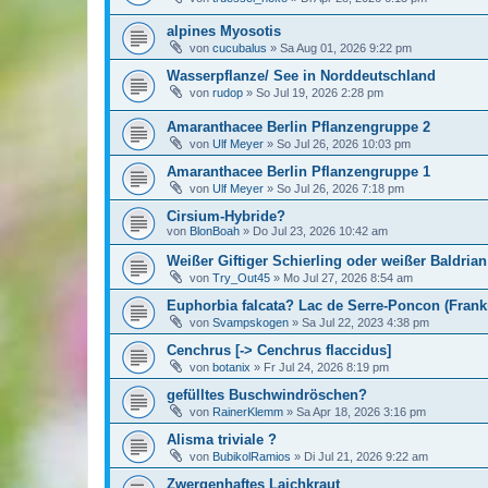
alpines Myosotis
von
cucubalus
»
Sa Aug 01, 2026 9:22 pm
Wasserpflanze/ See in Norddeutschland
von
rudop
»
So Jul 19, 2026 2:28 pm
Amaranthacee Berlin Pflanzengruppe 2
von
Ulf Meyer
»
So Jul 26, 2026 10:03 pm
Amaranthacee Berlin Pflanzengruppe 1
von
Ulf Meyer
»
So Jul 26, 2026 7:18 pm
Cirsium-Hybride?
von
BlonBoah
»
Do Jul 23, 2026 10:42 am
Weißer Giftiger Schierling oder weißer Baldrian
von
Try_Out45
»
Mo Jul 27, 2026 8:54 am
Euphorbia falcata? Lac de Serre-Poncon (Frank
von
Svampskogen
»
Sa Jul 22, 2023 4:38 pm
Cenchrus [-> Cenchrus flaccidus]
von
botanix
»
Fr Jul 24, 2026 8:19 pm
gefülltes Buschwindröschen?
von
RainerKlemm
»
Sa Apr 18, 2026 3:16 pm
Alisma triviale ?
von
BubikolRamios
»
Di Jul 21, 2026 9:22 am
Zwergenhaftes Laichkraut