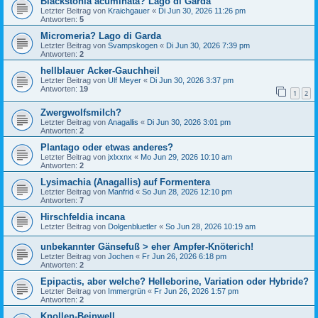
Blackstonia acuminata? Lago di Garda
Letzter Beitrag von
Kraichgauer
«
Di Jun 30, 2026 11:26 pm
Antworten:
5
Micromeria? Lago di Garda
Letzter Beitrag von
Svampskogen
«
Di Jun 30, 2026 7:39 pm
Antworten:
2
hellblauer Acker-Gauchheil
Letzter Beitrag von
Ulf Meyer
«
Di Jun 30, 2026 3:37 pm
Antworten:
19
1
2
Zwergwolfsmilch?
Letzter Beitrag von
Anagallis
«
Di Jun 30, 2026 3:01 pm
Antworten:
2
Plantago oder etwas anderes?
Letzter Beitrag von
jxlxxnx
«
Mo Jun 29, 2026 10:10 am
Antworten:
2
Lysimachia (Anagallis) auf Formentera
Letzter Beitrag von
Manfrid
«
So Jun 28, 2026 12:10 pm
Antworten:
7
Hirschfeldia incana
Letzter Beitrag von
Dolgenbluetler
«
So Jun 28, 2026 10:19 am
unbekannter Gänsefuß > eher Ampfer-Knöterich!
Letzter Beitrag von
Jochen
«
Fr Jun 26, 2026 6:18 pm
Antworten:
2
Epipactis, aber welche? Helleborine, Variation oder Hybride?
Letzter Beitrag von
Immergrün
«
Fr Jun 26, 2026 1:57 pm
Antworten:
2
Knollen-Beinwell