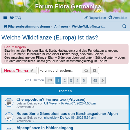
Forum Flora Germanica
FAQ
Registrieren
Anmelden
S
Pflanzenbestimmungsforum
Anfragen
Welche Wildpflanze (Europa) ist das?
u
Welche Wildpflanze (Europa) ist das?
c
Forumsregeln
h
Bitte immer den Fundort (Land, Stadt, Habitat etc.) und das Funddatum angeben.
TIPP: Je mehr Detailbilder ihr von einer Pflanze zeigt, also zum Beispiel
e
Gesamtaufnahme der Pflanze, Blatt + Blüte von oben und unten, Stängel unten + oben,
Früchte oder weiteres, desto größer ist der Bestimmungserfolg im Forum.
Suche
Erweiterte Suche
Neues Thema
Seite
1
von
45
1
2
3
4
5
45
Nächste
2211 Themen
…
Themen
Chenopodium? Formentera (Pityusen)
Letzter Beitrag von
Ulf Meyer
«
Fr Aug 07, 2026 4:53 pm
Antworten:
3
Rubus Serie Glandulosi aus den Berchtesgadener Alpen
Letzter Beitrag von
phytojule
«
Do Aug 06, 2026 5:34 am
Antworten:
2
Alpenpflanze in Höhleneingang