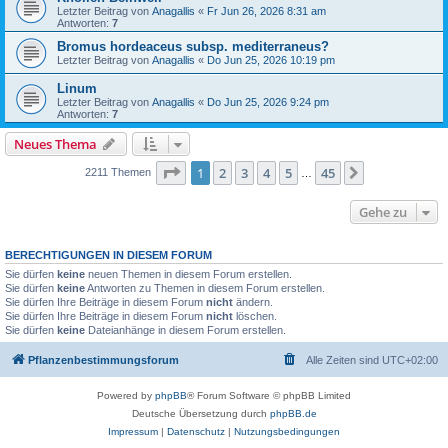
Letzter Beitrag von
Anagallis
«
Fr Jun 26, 2026 8:31 am
Antworten:
7
Bromus hordeaceus subsp. mediterraneus?
Letzter Beitrag von
Anagallis
«
Do Jun 25, 2026 10:19 pm
Linum
Letzter Beitrag von
Anagallis
«
Do Jun 25, 2026 9:24 pm
Antworten:
7
Neues Thema
Seite
1
von
45
1
2
3
4
5
45
Nächste
2211 Themen
…
Gehe zu
BERECHTIGUNGEN IN DIESEM FORUM
Sie dürfen
keine
neuen Themen in diesem Forum erstellen.
Sie dürfen
keine
Antworten zu Themen in diesem Forum erstellen.
Sie dürfen Ihre Beiträge in diesem Forum
nicht
ändern.
Sie dürfen Ihre Beiträge in diesem Forum
nicht
löschen.
Sie dürfen
keine
Dateianhänge in diesem Forum erstellen.
Pflanzenbestimmungsforum
Alle Zeiten sind
UTC+02:00
Powered by
phpBB
® Forum Software © phpBB Limited
Deutsche Übersetzung durch
phpBB.de
Impressum
|
Datenschutz
|
Nutzungsbedingungen