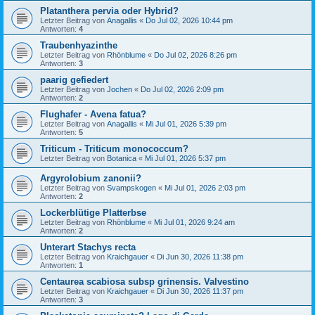
Platanthera pervia oder Hybrid?
Letzter Beitrag von
Anagallis
«
Do Jul 02, 2026 10:44 pm
Antworten:
4
Traubenhyazinthe
Letzter Beitrag von
Rhönblume
«
Do Jul 02, 2026 8:26 pm
Antworten:
3
paarig gefiedert
Letzter Beitrag von
Jochen
«
Do Jul 02, 2026 2:09 pm
Antworten:
2
Flughafer - Avena fatua?
Letzter Beitrag von
Anagallis
«
Mi Jul 01, 2026 5:39 pm
Antworten:
5
Triticum - Triticum monococcum?
Letzter Beitrag von
Botanica
«
Mi Jul 01, 2026 5:37 pm
Argyrolobium zanonii?
Letzter Beitrag von
Svampskogen
«
Mi Jul 01, 2026 2:03 pm
Antworten:
2
Lockerblütige Platterbse
Letzter Beitrag von
Rhönblume
«
Mi Jul 01, 2026 9:24 am
Antworten:
2
Unterart Stachys recta
Letzter Beitrag von
Kraichgauer
«
Di Jun 30, 2026 11:38 pm
Antworten:
1
Centaurea scabiosa subsp grinensis. Valvestino
Letzter Beitrag von
Kraichgauer
«
Di Jun 30, 2026 11:37 pm
Antworten:
3