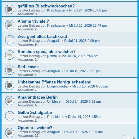
gefülltes Buschwindröschen?
Letzter Beitrag von
Kraichgauer
«
Fr Jul 24, 2026 10:08 pm
Antworten:
8
Alisma triviale ?
Letzter Beitrag von
Kraichgauer
«
Mi Jul 22, 2026 12:44 pm
Antworten:
2
Zwergenhaftes Laichkraut
Letzter Beitrag von
Anagallis
«
Di Jul 21, 2026 9:09 pm
Antworten:
9
Sonchus spec., aber welcher?
Letzter Beitrag von
jxlxxnx
«
Mo Jul 20, 2026 2:53 pm
Antworten:
2
Red leaves
Letzter Beitrag von
Anagallis
«
So Jul 19, 2026 2:21 pm
Antworten:
1
Unbekannte Pflanze Nordgriechenland
Letzter Beitrag von
Dolgenbluetler
«
Mi Jul 15, 2026 6:53 pm
Antworten:
7
Amaranthacee Berlin
Letzter Beitrag von
Ulf Meyer
«
Di Jul 14, 2026 3:52 pm
Antworten:
4
Gelbe Schafgarbe
Letzter Beitrag von
Rhönblume
«
Di Jul 14, 2026 1:59 pm
Antworten:
2
Opuntia - welche?
Letzter Beitrag von
Anagallis
«
Do Jul 09, 2026 10:29 am
Antworten:
12
1
2