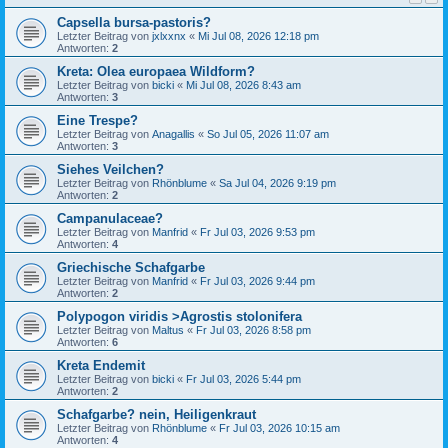
Capsella bursa-pastoris?
Letzter Beitrag von
jxlxxnx
«
Mi Jul 08, 2026 12:18 pm
Antworten:
2
Kreta: Olea europaea Wildform?
Letzter Beitrag von
bicki
«
Mi Jul 08, 2026 8:43 am
Antworten:
3
Eine Trespe?
Letzter Beitrag von
Anagallis
«
So Jul 05, 2026 11:07 am
Antworten:
3
Siehes Veilchen?
Letzter Beitrag von
Rhönblume
«
Sa Jul 04, 2026 9:19 pm
Antworten:
2
Campanulaceae?
Letzter Beitrag von
Manfrid
«
Fr Jul 03, 2026 9:53 pm
Antworten:
4
Griechische Schafgarbe
Letzter Beitrag von
Manfrid
«
Fr Jul 03, 2026 9:44 pm
Antworten:
2
Polypogon viridis >Agrostis stolonifera
Letzter Beitrag von
Maltus
«
Fr Jul 03, 2026 8:58 pm
Antworten:
6
Kreta Endemit
Letzter Beitrag von
bicki
«
Fr Jul 03, 2026 5:44 pm
Antworten:
2
Schafgarbe? nein, Heiligenkraut
Letzter Beitrag von
Rhönblume
«
Fr Jul 03, 2026 10:15 am
Antworten:
4