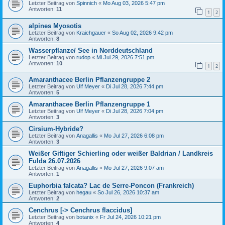
Letzter Beitrag von
Spinnich
«
Mo Aug 03, 2026 5:47 pm
Antworten:
11
1
2
alpines Myosotis
Letzter Beitrag von
Kraichgauer
«
So Aug 02, 2026 9:42 pm
Antworten:
8
Wasserpflanze/ See in Norddeutschland
Letzter Beitrag von
rudop
«
Mi Jul 29, 2026 7:51 pm
Antworten:
10
1
2
Amaranthacee Berlin Pflanzengruppe 2
Letzter Beitrag von
Ulf Meyer
«
Di Jul 28, 2026 7:44 pm
Antworten:
5
Amaranthacee Berlin Pflanzengruppe 1
Letzter Beitrag von
Ulf Meyer
«
Di Jul 28, 2026 7:04 pm
Antworten:
3
Cirsium-Hybride?
Letzter Beitrag von
Anagallis
«
Mo Jul 27, 2026 6:08 pm
Antworten:
3
Weißer Giftiger Schierling oder weißer Baldrian / Landkreis
Fulda 26.07.2026
Letzter Beitrag von
Anagallis
«
Mo Jul 27, 2026 9:07 am
Antworten:
1
Euphorbia falcata? Lac de Serre-Poncon (Frankreich)
Letzter Beitrag von
hegau
«
So Jul 26, 2026 10:37 am
Antworten:
2
Cenchrus [-> Cenchrus flaccidus]
Letzter Beitrag von
botanix
«
Fr Jul 24, 2026 10:21 pm
Antworten:
4