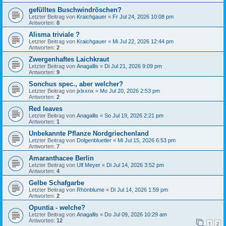
gefülltes Buschwindröschen?
Letzter Beitrag von
Kraichgauer
«
Fr Jul 24, 2026 10:08 pm
Antworten:
8
Alisma triviale ?
Letzter Beitrag von
Kraichgauer
«
Mi Jul 22, 2026 12:44 pm
Antworten:
2
Zwergenhaftes Laichkraut
Letzter Beitrag von
Anagallis
«
Di Jul 21, 2026 9:09 pm
Antworten:
9
Sonchus spec., aber welcher?
Letzter Beitrag von
jxlxxnx
«
Mo Jul 20, 2026 2:53 pm
Antworten:
2
Red leaves
Letzter Beitrag von
Anagallis
«
So Jul 19, 2026 2:21 pm
Antworten:
1
Unbekannte Pflanze Nordgriechenland
Letzter Beitrag von
Dolgenbluetler
«
Mi Jul 15, 2026 6:53 pm
Antworten:
7
Amaranthacee Berlin
Letzter Beitrag von
Ulf Meyer
«
Di Jul 14, 2026 3:52 pm
Antworten:
4
Gelbe Schafgarbe
Letzter Beitrag von
Rhönblume
«
Di Jul 14, 2026 1:59 pm
Antworten:
2
Opuntia - welche?
Letzter Beitrag von
Anagallis
«
Do Jul 09, 2026 10:29 am
Antworten:
12
1
2