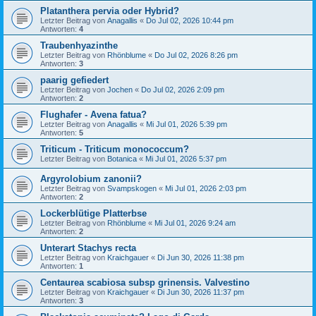
Platanthera pervia oder Hybrid?
Letzter Beitrag von
Anagallis
«
Do Jul 02, 2026 10:44 pm
Antworten:
4
Traubenhyazinthe
Letzter Beitrag von
Rhönblume
«
Do Jul 02, 2026 8:26 pm
Antworten:
3
paarig gefiedert
Letzter Beitrag von
Jochen
«
Do Jul 02, 2026 2:09 pm
Antworten:
2
Flughafer - Avena fatua?
Letzter Beitrag von
Anagallis
«
Mi Jul 01, 2026 5:39 pm
Antworten:
5
Triticum - Triticum monococcum?
Letzter Beitrag von
Botanica
«
Mi Jul 01, 2026 5:37 pm
Argyrolobium zanonii?
Letzter Beitrag von
Svampskogen
«
Mi Jul 01, 2026 2:03 pm
Antworten:
2
Lockerblütige Platterbse
Letzter Beitrag von
Rhönblume
«
Mi Jul 01, 2026 9:24 am
Antworten:
2
Unterart Stachys recta
Letzter Beitrag von
Kraichgauer
«
Di Jun 30, 2026 11:38 pm
Antworten:
1
Centaurea scabiosa subsp grinensis. Valvestino
Letzter Beitrag von
Kraichgauer
«
Di Jun 30, 2026 11:37 pm
Antworten:
3