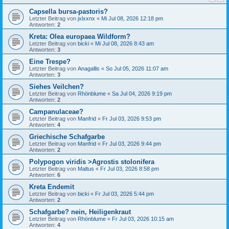
Capsella bursa-pastoris?
Letzter Beitrag von
jxlxxnx
«
Mi Jul 08, 2026 12:18 pm
Antworten:
2
Kreta: Olea europaea Wildform?
Letzter Beitrag von
bicki
«
Mi Jul 08, 2026 8:43 am
Antworten:
3
Eine Trespe?
Letzter Beitrag von
Anagallis
«
So Jul 05, 2026 11:07 am
Antworten:
3
Siehes Veilchen?
Letzter Beitrag von
Rhönblume
«
Sa Jul 04, 2026 9:19 pm
Antworten:
2
Campanulaceae?
Letzter Beitrag von
Manfrid
«
Fr Jul 03, 2026 9:53 pm
Antworten:
4
Griechische Schafgarbe
Letzter Beitrag von
Manfrid
«
Fr Jul 03, 2026 9:44 pm
Antworten:
2
Polypogon viridis >Agrostis stolonifera
Letzter Beitrag von
Maltus
«
Fr Jul 03, 2026 8:58 pm
Antworten:
6
Kreta Endemit
Letzter Beitrag von
bicki
«
Fr Jul 03, 2026 5:44 pm
Antworten:
2
Schafgarbe? nein, Heiligenkraut
Letzter Beitrag von
Rhönblume
«
Fr Jul 03, 2026 10:15 am
Antworten:
4