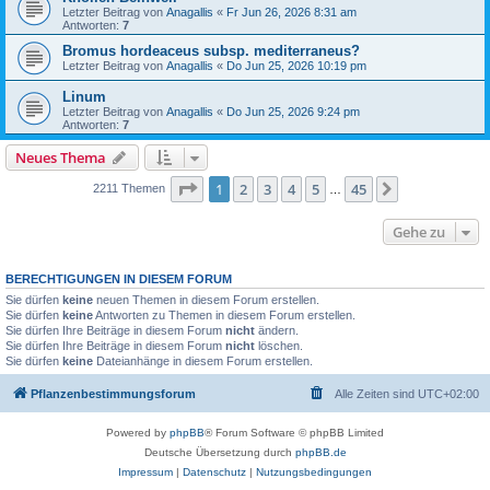
Letzter Beitrag von
Anagallis
«
Fr Jun 26, 2026 8:31 am
Antworten:
7
Bromus hordeaceus subsp. mediterraneus?
Letzter Beitrag von
Anagallis
«
Do Jun 25, 2026 10:19 pm
Linum
Letzter Beitrag von
Anagallis
«
Do Jun 25, 2026 9:24 pm
Antworten:
7
Neues Thema
Seite
1
von
45
1
2
3
4
5
45
Nächste
2211 Themen
…
Gehe zu
BERECHTIGUNGEN IN DIESEM FORUM
Sie dürfen
keine
neuen Themen in diesem Forum erstellen.
Sie dürfen
keine
Antworten zu Themen in diesem Forum erstellen.
Sie dürfen Ihre Beiträge in diesem Forum
nicht
ändern.
Sie dürfen Ihre Beiträge in diesem Forum
nicht
löschen.
Sie dürfen
keine
Dateianhänge in diesem Forum erstellen.
Pflanzenbestimmungsforum
Alle Zeiten sind
UTC+02:00
Powered by
phpBB
® Forum Software © phpBB Limited
Deutsche Übersetzung durch
phpBB.de
Impressum
|
Datenschutz
|
Nutzungsbedingungen