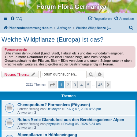
Forum Flora Germanica
FAQ
Registrieren
Anmelden
S
Pflanzenbestimmungsforum
Anfragen
Welche Wildpflanze (Europa) ist das?
u
Welche Wildpflanze (Europa) ist das?
c
Forumsregeln
h
Bitte immer den Fundort (Land, Stadt, Habitat etc.) und das Funddatum angeben.
TIPP: Je mehr Detailbilder ihr von einer Pflanze zeigt, also zum Beispiel
e
Gesamtaufnahme der Pflanze, Blatt + Blüte von oben und unten, Stängel unten + oben,
Früchte oder weiteres, desto größer ist der Bestimmungserfolg im Forum.
Suche
Erweiterte Suche
Neues Thema
Seite
1
von
45
1
2
3
4
5
45
Nächste
2211 Themen
…
Themen
Chenopodium? Formentera (Pityusen)
Letzter Beitrag von
Ulf Meyer
«
Fr Aug 07, 2026 4:53 pm
Antworten:
3
Rubus Serie Glandulosi aus den Berchtesgadener Alpen
Letzter Beitrag von
phytojule
«
Do Aug 06, 2026 5:34 am
Antworten:
2
Alpenpflanze in Höhleneingang