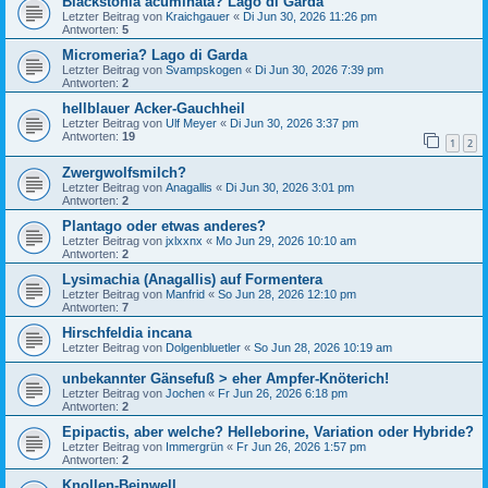
Blackstonia acuminata? Lago di Garda
Letzter Beitrag von
Kraichgauer
«
Di Jun 30, 2026 11:26 pm
Antworten:
5
Micromeria? Lago di Garda
Letzter Beitrag von
Svampskogen
«
Di Jun 30, 2026 7:39 pm
Antworten:
2
hellblauer Acker-Gauchheil
Letzter Beitrag von
Ulf Meyer
«
Di Jun 30, 2026 3:37 pm
Antworten:
19
1
2
Zwergwolfsmilch?
Letzter Beitrag von
Anagallis
«
Di Jun 30, 2026 3:01 pm
Antworten:
2
Plantago oder etwas anderes?
Letzter Beitrag von
jxlxxnx
«
Mo Jun 29, 2026 10:10 am
Antworten:
2
Lysimachia (Anagallis) auf Formentera
Letzter Beitrag von
Manfrid
«
So Jun 28, 2026 12:10 pm
Antworten:
7
Hirschfeldia incana
Letzter Beitrag von
Dolgenbluetler
«
So Jun 28, 2026 10:19 am
unbekannter Gänsefuß > eher Ampfer-Knöterich!
Letzter Beitrag von
Jochen
«
Fr Jun 26, 2026 6:18 pm
Antworten:
2
Epipactis, aber welche? Helleborine, Variation oder Hybride?
Letzter Beitrag von
Immergrün
«
Fr Jun 26, 2026 1:57 pm
Antworten:
2
Knollen-Beinwell