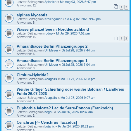
Letzter Beitrag von
Spinnich
«
Mo Aug 03, 2026 5:47 pm
Antworten:
11
1
2
alpines Myosotis
Letzter Beitrag von
Kraichgauer
«
So Aug 02, 2026 9:42 pm
Antworten:
8
Wasserpflanze/ See in Norddeutschland
Letzter Beitrag von
rudop
«
Mi Jul 29, 2026 7:51 pm
Antworten:
10
1
2
Amaranthacee Berlin Pflanzengruppe 2
Letzter Beitrag von
Ulf Meyer
«
Di Jul 28, 2026 7:44 pm
Antworten:
5
Amaranthacee Berlin Pflanzengruppe 1
Letzter Beitrag von
Ulf Meyer
«
Di Jul 28, 2026 7:04 pm
Antworten:
3
Cirsium-Hybride?
Letzter Beitrag von
Anagallis
«
Mo Jul 27, 2026 6:08 pm
Antworten:
3
Weißer Giftiger Schierling oder weißer Baldrian / Landkreis
Fulda 26.07.2026
Letzter Beitrag von
Anagallis
«
Mo Jul 27, 2026 9:07 am
Antworten:
1
Euphorbia falcata? Lac de Serre-Poncon (Frankreich)
Letzter Beitrag von
hegau
«
So Jul 26, 2026 10:37 am
Antworten:
2
Cenchrus [-> Cenchrus flaccidus]
Letzter Beitrag von
botanix
«
Fr Jul 24, 2026 10:21 pm
Antworten:
4