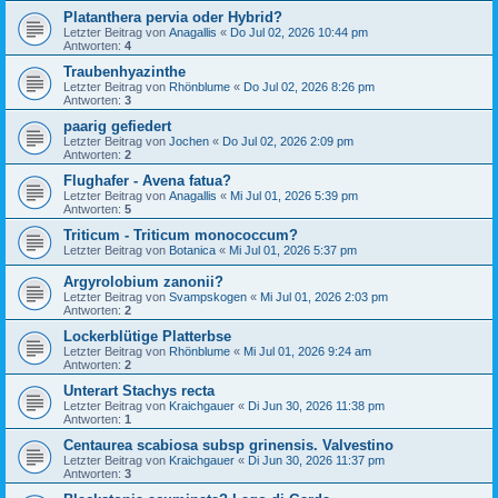
Platanthera pervia oder Hybrid?
Letzter Beitrag von
Anagallis
«
Do Jul 02, 2026 10:44 pm
Antworten:
4
Traubenhyazinthe
Letzter Beitrag von
Rhönblume
«
Do Jul 02, 2026 8:26 pm
Antworten:
3
paarig gefiedert
Letzter Beitrag von
Jochen
«
Do Jul 02, 2026 2:09 pm
Antworten:
2
Flughafer - Avena fatua?
Letzter Beitrag von
Anagallis
«
Mi Jul 01, 2026 5:39 pm
Antworten:
5
Triticum - Triticum monococcum?
Letzter Beitrag von
Botanica
«
Mi Jul 01, 2026 5:37 pm
Argyrolobium zanonii?
Letzter Beitrag von
Svampskogen
«
Mi Jul 01, 2026 2:03 pm
Antworten:
2
Lockerblütige Platterbse
Letzter Beitrag von
Rhönblume
«
Mi Jul 01, 2026 9:24 am
Antworten:
2
Unterart Stachys recta
Letzter Beitrag von
Kraichgauer
«
Di Jun 30, 2026 11:38 pm
Antworten:
1
Centaurea scabiosa subsp grinensis. Valvestino
Letzter Beitrag von
Kraichgauer
«
Di Jun 30, 2026 11:37 pm
Antworten:
3