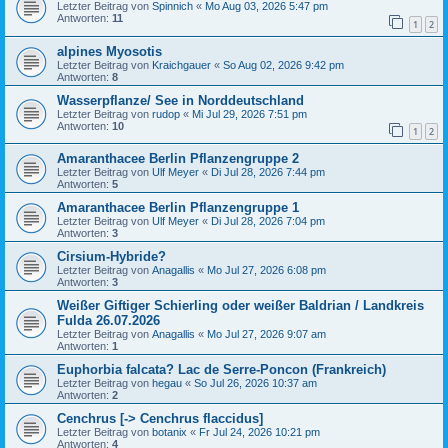
Letzter Beitrag von
Spinnich
«
Mo Aug 03, 2026 5:47 pm
Antworten:
11
1
2
alpines Myosotis
Letzter Beitrag von
Kraichgauer
«
So Aug 02, 2026 9:42 pm
Antworten:
8
Wasserpflanze/ See in Norddeutschland
Letzter Beitrag von
rudop
«
Mi Jul 29, 2026 7:51 pm
Antworten:
10
1
2
Amaranthacee Berlin Pflanzengruppe 2
Letzter Beitrag von
Ulf Meyer
«
Di Jul 28, 2026 7:44 pm
Antworten:
5
Amaranthacee Berlin Pflanzengruppe 1
Letzter Beitrag von
Ulf Meyer
«
Di Jul 28, 2026 7:04 pm
Antworten:
3
Cirsium-Hybride?
Letzter Beitrag von
Anagallis
«
Mo Jul 27, 2026 6:08 pm
Antworten:
3
Weißer Giftiger Schierling oder weißer Baldrian / Landkreis
Fulda 26.07.2026
Letzter Beitrag von
Anagallis
«
Mo Jul 27, 2026 9:07 am
Antworten:
1
Euphorbia falcata? Lac de Serre-Poncon (Frankreich)
Letzter Beitrag von
hegau
«
So Jul 26, 2026 10:37 am
Antworten:
2
Cenchrus [-> Cenchrus flaccidus]
Letzter Beitrag von
botanix
«
Fr Jul 24, 2026 10:21 pm
Antworten:
4