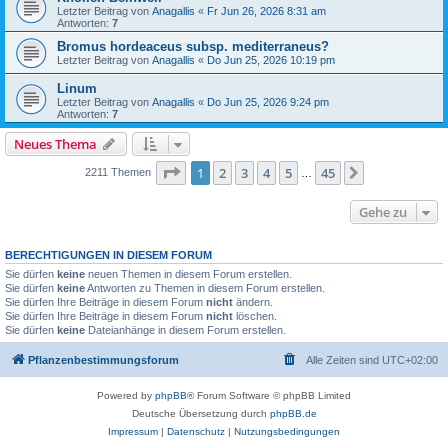
Letzter Beitrag von
Anagallis
«
Fr Jun 26, 2026 8:31 am
Antworten:
7
Bromus hordeaceus subsp. mediterraneus?
Letzter Beitrag von
Anagallis
«
Do Jun 25, 2026 10:19 pm
Linum
Letzter Beitrag von
Anagallis
«
Do Jun 25, 2026 9:24 pm
Antworten:
7
Neues Thema
Seite
1
von
45
1
2
3
4
5
45
Nächste
2211 Themen
…
Gehe zu
BERECHTIGUNGEN IN DIESEM FORUM
Sie dürfen
keine
neuen Themen in diesem Forum erstellen.
Sie dürfen
keine
Antworten zu Themen in diesem Forum erstellen.
Sie dürfen Ihre Beiträge in diesem Forum
nicht
ändern.
Sie dürfen Ihre Beiträge in diesem Forum
nicht
löschen.
Sie dürfen
keine
Dateianhänge in diesem Forum erstellen.
Pflanzenbestimmungsforum
Alle Zeiten sind
UTC+02:00
Powered by
phpBB
® Forum Software © phpBB Limited
Deutsche Übersetzung durch
phpBB.de
Impressum
|
Datenschutz
|
Nutzungsbedingungen