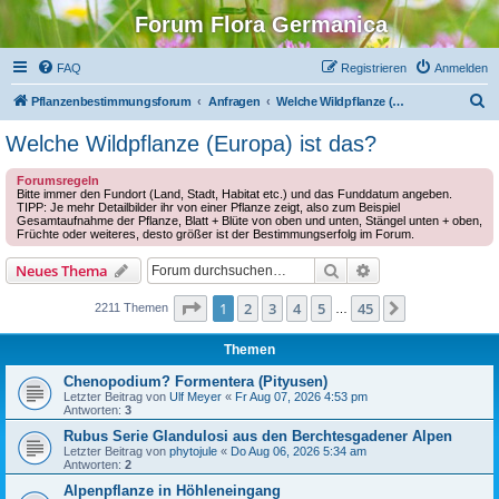
Forum Flora Germanica
FAQ
Registrieren
Anmelden
S
Pflanzenbestimmungsforum
Anfragen
Welche Wildpflanze (Europa) ist das?
u
Welche Wildpflanze (Europa) ist das?
c
Forumsregeln
h
Bitte immer den Fundort (Land, Stadt, Habitat etc.) und das Funddatum angeben.
TIPP: Je mehr Detailbilder ihr von einer Pflanze zeigt, also zum Beispiel
e
Gesamtaufnahme der Pflanze, Blatt + Blüte von oben und unten, Stängel unten + oben,
Früchte oder weiteres, desto größer ist der Bestimmungserfolg im Forum.
Suche
Erweiterte Suche
Neues Thema
Seite
1
von
45
1
2
3
4
5
45
Nächste
2211 Themen
…
Themen
Chenopodium? Formentera (Pityusen)
Letzter Beitrag von
Ulf Meyer
«
Fr Aug 07, 2026 4:53 pm
Antworten:
3
Rubus Serie Glandulosi aus den Berchtesgadener Alpen
Letzter Beitrag von
phytojule
«
Do Aug 06, 2026 5:34 am
Antworten:
2
Alpenpflanze in Höhleneingang