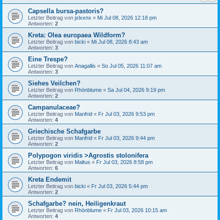
Capsella bursa-pastoris?
Letzter Beitrag von
jxlxxnx
«
Mi Jul 08, 2026 12:18 pm
Antworten:
2
Kreta: Olea europaea Wildform?
Letzter Beitrag von
bicki
«
Mi Jul 08, 2026 8:43 am
Antworten:
3
Eine Trespe?
Letzter Beitrag von
Anagallis
«
So Jul 05, 2026 11:07 am
Antworten:
3
Siehes Veilchen?
Letzter Beitrag von
Rhönblume
«
Sa Jul 04, 2026 9:19 pm
Antworten:
2
Campanulaceae?
Letzter Beitrag von
Manfrid
«
Fr Jul 03, 2026 9:53 pm
Antworten:
4
Griechische Schafgarbe
Letzter Beitrag von
Manfrid
«
Fr Jul 03, 2026 9:44 pm
Antworten:
2
Polypogon viridis >Agrostis stolonifera
Letzter Beitrag von
Maltus
«
Fr Jul 03, 2026 8:58 pm
Antworten:
6
Kreta Endemit
Letzter Beitrag von
bicki
«
Fr Jul 03, 2026 5:44 pm
Antworten:
2
Schafgarbe? nein, Heiligenkraut
Letzter Beitrag von
Rhönblume
«
Fr Jul 03, 2026 10:15 am
Antworten:
4