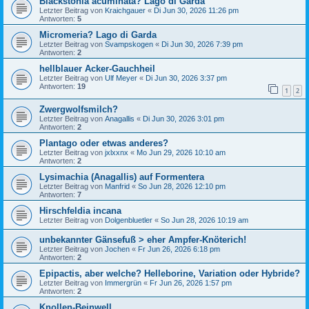
Blackstonia acuminata? Lago di Garda
Letzter Beitrag von
Kraichgauer
«
Di Jun 30, 2026 11:26 pm
Antworten:
5
Micromeria? Lago di Garda
Letzter Beitrag von
Svampskogen
«
Di Jun 30, 2026 7:39 pm
Antworten:
2
hellblauer Acker-Gauchheil
Letzter Beitrag von
Ulf Meyer
«
Di Jun 30, 2026 3:37 pm
Antworten:
19
1
2
Zwergwolfsmilch?
Letzter Beitrag von
Anagallis
«
Di Jun 30, 2026 3:01 pm
Antworten:
2
Plantago oder etwas anderes?
Letzter Beitrag von
jxlxxnx
«
Mo Jun 29, 2026 10:10 am
Antworten:
2
Lysimachia (Anagallis) auf Formentera
Letzter Beitrag von
Manfrid
«
So Jun 28, 2026 12:10 pm
Antworten:
7
Hirschfeldia incana
Letzter Beitrag von
Dolgenbluetler
«
So Jun 28, 2026 10:19 am
unbekannter Gänsefuß > eher Ampfer-Knöterich!
Letzter Beitrag von
Jochen
«
Fr Jun 26, 2026 6:18 pm
Antworten:
2
Epipactis, aber welche? Helleborine, Variation oder Hybride?
Letzter Beitrag von
Immergrün
«
Fr Jun 26, 2026 1:57 pm
Antworten:
2
Knollen-Beinwell