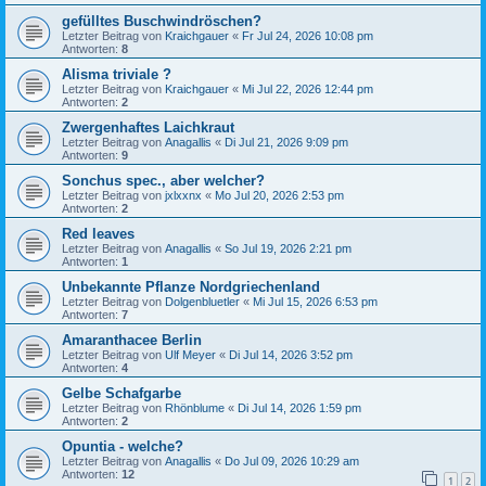
gefülltes Buschwindröschen?
Letzter Beitrag von
Kraichgauer
«
Fr Jul 24, 2026 10:08 pm
Antworten:
8
Alisma triviale ?
Letzter Beitrag von
Kraichgauer
«
Mi Jul 22, 2026 12:44 pm
Antworten:
2
Zwergenhaftes Laichkraut
Letzter Beitrag von
Anagallis
«
Di Jul 21, 2026 9:09 pm
Antworten:
9
Sonchus spec., aber welcher?
Letzter Beitrag von
jxlxxnx
«
Mo Jul 20, 2026 2:53 pm
Antworten:
2
Red leaves
Letzter Beitrag von
Anagallis
«
So Jul 19, 2026 2:21 pm
Antworten:
1
Unbekannte Pflanze Nordgriechenland
Letzter Beitrag von
Dolgenbluetler
«
Mi Jul 15, 2026 6:53 pm
Antworten:
7
Amaranthacee Berlin
Letzter Beitrag von
Ulf Meyer
«
Di Jul 14, 2026 3:52 pm
Antworten:
4
Gelbe Schafgarbe
Letzter Beitrag von
Rhönblume
«
Di Jul 14, 2026 1:59 pm
Antworten:
2
Opuntia - welche?
Letzter Beitrag von
Anagallis
«
Do Jul 09, 2026 10:29 am
Antworten:
12
1
2