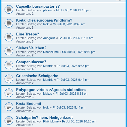
Capsella bursa-pastoris?
Letzter Beitrag von
jxlxxnx
«
Mi Jul 08, 2026 12:18 pm
Antworten:
2
Kreta: Olea europaea Wildform?
Letzter Beitrag von
bicki
«
Mi Jul 08, 2026 8:43 am
Antworten:
3
Eine Trespe?
Letzter Beitrag von
Anagallis
«
So Jul 05, 2026 11:07 am
Antworten:
3
Siehes Veilchen?
Letzter Beitrag von
Rhönblume
«
Sa Jul 04, 2026 9:19 pm
Antworten:
2
Campanulaceae?
Letzter Beitrag von
Manfrid
«
Fr Jul 03, 2026 9:53 pm
Antworten:
4
Griechische Schafgarbe
Letzter Beitrag von
Manfrid
«
Fr Jul 03, 2026 9:44 pm
Antworten:
2
Polypogon viridis >Agrostis stolonifera
Letzter Beitrag von
Maltus
«
Fr Jul 03, 2026 8:58 pm
Antworten:
6
Kreta Endemit
Letzter Beitrag von
bicki
«
Fr Jul 03, 2026 5:44 pm
Antworten:
2
Schafgarbe? nein, Heiligenkraut
Letzter Beitrag von
Rhönblume
«
Fr Jul 03, 2026 10:15 am
Antworten:
4