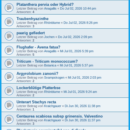
Platanthera pervia oder Hybrid?
Letzter Beitrag von
Anagallis
«
Do Jul 02, 2026 10:44 pm
Antworten:
4
Traubenhyazinthe
Letzter Beitrag von
Rhönblume
«
Do Jul 02, 2026 8:26 pm
Antworten:
3
paarig gefiedert
Letzter Beitrag von
Jochen
«
Do Jul 02, 2026 2:09 pm
Antworten:
2
Flughafer - Avena fatua?
Letzter Beitrag von
Anagallis
«
Mi Jul 01, 2026 5:39 pm
Antworten:
5
Triticum - Triticum monococcum?
Letzter Beitrag von
Botanica
«
Mi Jul 01, 2026 5:37 pm
Argyrolobium zanonii?
Letzter Beitrag von
Svampskogen
«
Mi Jul 01, 2026 2:03 pm
Antworten:
2
Lockerblütige Platterbse
Letzter Beitrag von
Rhönblume
«
Mi Jul 01, 2026 9:24 am
Antworten:
2
Unterart Stachys recta
Letzter Beitrag von
Kraichgauer
«
Di Jun 30, 2026 11:38 pm
Antworten:
1
Centaurea scabiosa subsp grinensis. Valvestino
Letzter Beitrag von
Kraichgauer
«
Di Jun 30, 2026 11:37 pm
Antworten:
3