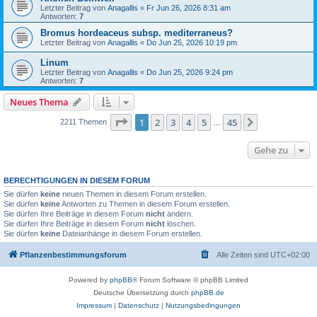
Letzter Beitrag von
Anagallis
«
Fr Jun 26, 2026 8:31 am
Antworten:
7
Bromus hordeaceus subsp. mediterraneus?
Letzter Beitrag von
Anagallis
«
Do Jun 25, 2026 10:19 pm
Linum
Letzter Beitrag von
Anagallis
«
Do Jun 25, 2026 9:24 pm
Antworten:
7
Neues Thema
Seite
1
von
45
1
2
3
4
5
45
Nächste
2211 Themen
…
Gehe zu
BERECHTIGUNGEN IN DIESEM FORUM
Sie dürfen
keine
neuen Themen in diesem Forum erstellen.
Sie dürfen
keine
Antworten zu Themen in diesem Forum erstellen.
Sie dürfen Ihre Beiträge in diesem Forum
nicht
ändern.
Sie dürfen Ihre Beiträge in diesem Forum
nicht
löschen.
Sie dürfen
keine
Dateianhänge in diesem Forum erstellen.
Pflanzenbestimmungsforum
Alle Zeiten sind
UTC+02:00
Powered by
phpBB
® Forum Software © phpBB Limited
Deutsche Übersetzung durch
phpBB.de
Impressum
|
Datenschutz
|
Nutzungsbedingungen