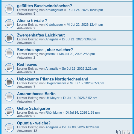
gefülltes Buschwindröschen?
Letzter Beitrag von
Kraichgauer
«
Fr Jul 24, 2026 10:08 pm
Antworten:
8
Alisma triviale ?
Letzter Beitrag von
Kraichgauer
«
Mi Jul 22, 2026 12:44 pm
Antworten:
2
Zwergenhaftes Laichkraut
Letzter Beitrag von
Anagallis
«
Di Jul 21, 2026 9:09 pm
Antworten:
9
Sonchus spec., aber welcher?
Letzter Beitrag von
jxlxxnx
«
Mo Jul 20, 2026 2:53 pm
Antworten:
2
Red leaves
Letzter Beitrag von
Anagallis
«
So Jul 19, 2026 2:21 pm
Antworten:
1
Unbekannte Pflanze Nordgriechenland
Letzter Beitrag von
Dolgenbluetler
«
Mi Jul 15, 2026 6:53 pm
Antworten:
7
Amaranthacee Berlin
Letzter Beitrag von
Ulf Meyer
«
Di Jul 14, 2026 3:52 pm
Antworten:
4
Gelbe Schafgarbe
Letzter Beitrag von
Rhönblume
«
Di Jul 14, 2026 1:59 pm
Antworten:
2
Opuntia - welche?
Letzter Beitrag von
Anagallis
«
Do Jul 09, 2026 10:29 am
Antworten:
12
1
2