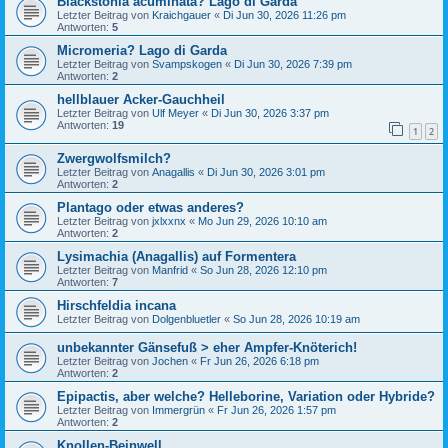
Blackstonia acuminata? Lago di Garda
Letzter Beitrag von
Kraichgauer
«
Di Jun 30, 2026 11:26 pm
Antworten:
5
Micromeria? Lago di Garda
Letzter Beitrag von
Svampskogen
«
Di Jun 30, 2026 7:39 pm
Antworten:
2
hellblauer Acker-Gauchheil
Letzter Beitrag von
Ulf Meyer
«
Di Jun 30, 2026 3:37 pm
Antworten:
19
1
2
Zwergwolfsmilch?
Letzter Beitrag von
Anagallis
«
Di Jun 30, 2026 3:01 pm
Antworten:
2
Plantago oder etwas anderes?
Letzter Beitrag von
jxlxxnx
«
Mo Jun 29, 2026 10:10 am
Antworten:
2
Lysimachia (Anagallis) auf Formentera
Letzter Beitrag von
Manfrid
«
So Jun 28, 2026 12:10 pm
Antworten:
7
Hirschfeldia incana
Letzter Beitrag von
Dolgenbluetler
«
So Jun 28, 2026 10:19 am
unbekannter Gänsefuß > eher Ampfer-Knöterich!
Letzter Beitrag von
Jochen
«
Fr Jun 26, 2026 6:18 pm
Antworten:
2
Epipactis, aber welche? Helleborine, Variation oder Hybride?
Letzter Beitrag von
Immergrün
«
Fr Jun 26, 2026 1:57 pm
Antworten:
2
Knollen-Beinwell