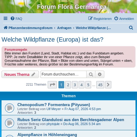
Forum Flora Germanica
FAQ
Registrieren
Anmelden
S
Pflanzenbestimmungsforum
Anfragen
Welche Wildpflanze (Europa) ist das?
u
Welche Wildpflanze (Europa) ist das?
c
Forumsregeln
h
Bitte immer den Fundort (Land, Stadt, Habitat etc.) und das Funddatum angeben.
TIPP: Je mehr Detailbilder ihr von einer Pflanze zeigt, also zum Beispiel
e
Gesamtaufnahme der Pflanze, Blatt + Blüte von oben und unten, Stängel unten + oben,
Früchte oder weiteres, desto größer ist der Bestimmungserfolg im Forum.
Suche
Erweiterte Suche
Neues Thema
Seite
1
von
45
1
2
3
4
5
45
Nächste
2211 Themen
…
Themen
Chenopodium? Formentera (Pityusen)
Letzter Beitrag von
Ulf Meyer
«
Fr Aug 07, 2026 4:53 pm
Antworten:
3
Rubus Serie Glandulosi aus den Berchtesgadener Alpen
Letzter Beitrag von
phytojule
«
Do Aug 06, 2026 5:34 am
Antworten:
2
Alpenpflanze in Höhleneingang