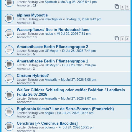
Letzter Beitrag von
Spinnich
«
Mo Aug 03, 2026 5:47 pm
Antworten:
11
1
2
alpines Myosotis
Letzter Beitrag von
Kraichgauer
«
So Aug 02, 2026 9:42 pm
Antworten:
8
Wasserpflanze/ See in Norddeutschland
Letzter Beitrag von
rudop
«
Mi Jul 29, 2026 7:51 pm
Antworten:
10
1
2
Amaranthacee Berlin Pflanzengruppe 2
Letzter Beitrag von
Ulf Meyer
«
Di Jul 28, 2026 7:44 pm
Antworten:
5
Amaranthacee Berlin Pflanzengruppe 1
Letzter Beitrag von
Ulf Meyer
«
Di Jul 28, 2026 7:04 pm
Antworten:
3
Cirsium-Hybride?
Letzter Beitrag von
Anagallis
«
Mo Jul 27, 2026 6:08 pm
Antworten:
3
Weißer Giftiger Schierling oder weißer Baldrian / Landkreis
Fulda 26.07.2026
Letzter Beitrag von
Anagallis
«
Mo Jul 27, 2026 9:07 am
Antworten:
1
Euphorbia falcata? Lac de Serre-Poncon (Frankreich)
Letzter Beitrag von
hegau
«
So Jul 26, 2026 10:37 am
Antworten:
2
Cenchrus [-> Cenchrus flaccidus]
Letzter Beitrag von
botanix
«
Fr Jul 24, 2026 10:21 pm
Antworten:
4