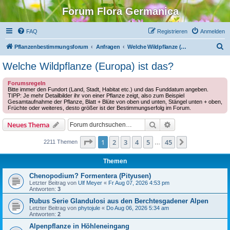
Forum Flora Germanica
FAQ
Registrieren
Anmelden
S
Pflanzenbestimmungsforum
Anfragen
Welche Wildpflanze (Europa) ist das?
u
Welche Wildpflanze (Europa) ist das?
c
Forumsregeln
h
Bitte immer den Fundort (Land, Stadt, Habitat etc.) und das Funddatum angeben.
TIPP: Je mehr Detailbilder ihr von einer Pflanze zeigt, also zum Beispiel
e
Gesamtaufnahme der Pflanze, Blatt + Blüte von oben und unten, Stängel unten + oben,
Früchte oder weiteres, desto größer ist der Bestimmungserfolg im Forum.
Suche
Erweiterte Suche
Neues Thema
Seite
1
von
45
1
2
3
4
5
45
Nächste
2211 Themen
…
Themen
Chenopodium? Formentera (Pityusen)
Letzter Beitrag von
Ulf Meyer
«
Fr Aug 07, 2026 4:53 pm
Antworten:
3
Rubus Serie Glandulosi aus den Berchtesgadener Alpen
Letzter Beitrag von
phytojule
«
Do Aug 06, 2026 5:34 am
Antworten:
2
Alpenpflanze in Höhleneingang