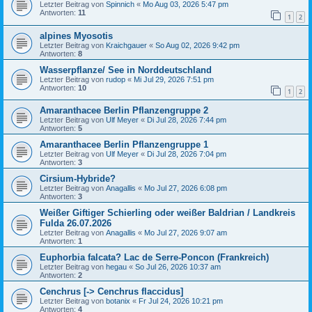
Letzter Beitrag von
Spinnich
«
Mo Aug 03, 2026 5:47 pm
Antworten:
11
1
2
alpines Myosotis
Letzter Beitrag von
Kraichgauer
«
So Aug 02, 2026 9:42 pm
Antworten:
8
Wasserpflanze/ See in Norddeutschland
Letzter Beitrag von
rudop
«
Mi Jul 29, 2026 7:51 pm
Antworten:
10
1
2
Amaranthacee Berlin Pflanzengruppe 2
Letzter Beitrag von
Ulf Meyer
«
Di Jul 28, 2026 7:44 pm
Antworten:
5
Amaranthacee Berlin Pflanzengruppe 1
Letzter Beitrag von
Ulf Meyer
«
Di Jul 28, 2026 7:04 pm
Antworten:
3
Cirsium-Hybride?
Letzter Beitrag von
Anagallis
«
Mo Jul 27, 2026 6:08 pm
Antworten:
3
Weißer Giftiger Schierling oder weißer Baldrian / Landkreis
Fulda 26.07.2026
Letzter Beitrag von
Anagallis
«
Mo Jul 27, 2026 9:07 am
Antworten:
1
Euphorbia falcata? Lac de Serre-Poncon (Frankreich)
Letzter Beitrag von
hegau
«
So Jul 26, 2026 10:37 am
Antworten:
2
Cenchrus [-> Cenchrus flaccidus]
Letzter Beitrag von
botanix
«
Fr Jul 24, 2026 10:21 pm
Antworten:
4