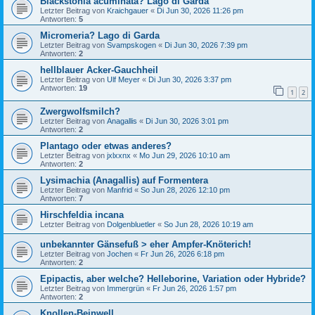
Blackstonia acuminata? Lago di Garda
Letzter Beitrag von
Kraichgauer
«
Di Jun 30, 2026 11:26 pm
Antworten:
5
Micromeria? Lago di Garda
Letzter Beitrag von
Svampskogen
«
Di Jun 30, 2026 7:39 pm
Antworten:
2
hellblauer Acker-Gauchheil
Letzter Beitrag von
Ulf Meyer
«
Di Jun 30, 2026 3:37 pm
Antworten:
19
1
2
Zwergwolfsmilch?
Letzter Beitrag von
Anagallis
«
Di Jun 30, 2026 3:01 pm
Antworten:
2
Plantago oder etwas anderes?
Letzter Beitrag von
jxlxxnx
«
Mo Jun 29, 2026 10:10 am
Antworten:
2
Lysimachia (Anagallis) auf Formentera
Letzter Beitrag von
Manfrid
«
So Jun 28, 2026 12:10 pm
Antworten:
7
Hirschfeldia incana
Letzter Beitrag von
Dolgenbluetler
«
So Jun 28, 2026 10:19 am
unbekannter Gänsefuß > eher Ampfer-Knöterich!
Letzter Beitrag von
Jochen
«
Fr Jun 26, 2026 6:18 pm
Antworten:
2
Epipactis, aber welche? Helleborine, Variation oder Hybride?
Letzter Beitrag von
Immergrün
«
Fr Jun 26, 2026 1:57 pm
Antworten:
2
Knollen-Beinwell