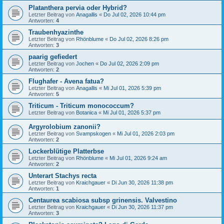
Platanthera pervia oder Hybrid?
Letzter Beitrag von
Anagallis
«
Do Jul 02, 2026 10:44 pm
Antworten:
4
Traubenhyazinthe
Letzter Beitrag von
Rhönblume
«
Do Jul 02, 2026 8:26 pm
Antworten:
3
paarig gefiedert
Letzter Beitrag von
Jochen
«
Do Jul 02, 2026 2:09 pm
Antworten:
2
Flughafer - Avena fatua?
Letzter Beitrag von
Anagallis
«
Mi Jul 01, 2026 5:39 pm
Antworten:
5
Triticum - Triticum monococcum?
Letzter Beitrag von
Botanica
«
Mi Jul 01, 2026 5:37 pm
Argyrolobium zanonii?
Letzter Beitrag von
Svampskogen
«
Mi Jul 01, 2026 2:03 pm
Antworten:
2
Lockerblütige Platterbse
Letzter Beitrag von
Rhönblume
«
Mi Jul 01, 2026 9:24 am
Antworten:
2
Unterart Stachys recta
Letzter Beitrag von
Kraichgauer
«
Di Jun 30, 2026 11:38 pm
Antworten:
1
Centaurea scabiosa subsp grinensis. Valvestino
Letzter Beitrag von
Kraichgauer
«
Di Jun 30, 2026 11:37 pm
Antworten:
3