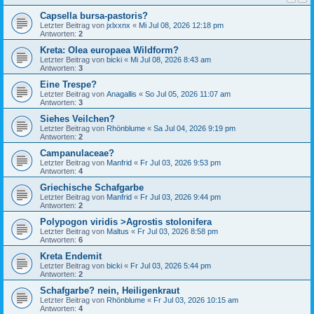
Capsella bursa-pastoris?
Letzter Beitrag von
jxlxxnx
«
Mi Jul 08, 2026 12:18 pm
Antworten:
2
Kreta: Olea europaea Wildform?
Letzter Beitrag von
bicki
«
Mi Jul 08, 2026 8:43 am
Antworten:
3
Eine Trespe?
Letzter Beitrag von
Anagallis
«
So Jul 05, 2026 11:07 am
Antworten:
3
Siehes Veilchen?
Letzter Beitrag von
Rhönblume
«
Sa Jul 04, 2026 9:19 pm
Antworten:
2
Campanulaceae?
Letzter Beitrag von
Manfrid
«
Fr Jul 03, 2026 9:53 pm
Antworten:
4
Griechische Schafgarbe
Letzter Beitrag von
Manfrid
«
Fr Jul 03, 2026 9:44 pm
Antworten:
2
Polypogon viridis >Agrostis stolonifera
Letzter Beitrag von
Maltus
«
Fr Jul 03, 2026 8:58 pm
Antworten:
6
Kreta Endemit
Letzter Beitrag von
bicki
«
Fr Jul 03, 2026 5:44 pm
Antworten:
2
Schafgarbe? nein, Heiligenkraut
Letzter Beitrag von
Rhönblume
«
Fr Jul 03, 2026 10:15 am
Antworten:
4