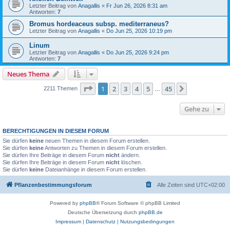
Letzter Beitrag von
Anagallis
«
Fr Jun 26, 2026 8:31 am
Antworten:
7
Bromus hordeaceus subsp. mediterraneus?
Letzter Beitrag von
Anagallis
«
Do Jun 25, 2026 10:19 pm
Linum
Letzter Beitrag von
Anagallis
«
Do Jun 25, 2026 9:24 pm
Antworten:
7
Neues Thema
Seite
1
von
45
1
2
3
4
5
45
Nächste
2211 Themen
…
Gehe zu
BERECHTIGUNGEN IN DIESEM FORUM
Sie dürfen
keine
neuen Themen in diesem Forum erstellen.
Sie dürfen
keine
Antworten zu Themen in diesem Forum erstellen.
Sie dürfen Ihre Beiträge in diesem Forum
nicht
ändern.
Sie dürfen Ihre Beiträge in diesem Forum
nicht
löschen.
Sie dürfen
keine
Dateianhänge in diesem Forum erstellen.
Pflanzenbestimmungsforum
Alle Zeiten sind
UTC+02:00
Powered by
phpBB
® Forum Software © phpBB Limited
Deutsche Übersetzung durch
phpBB.de
Impressum
|
Datenschutz
|
Nutzungsbedingungen