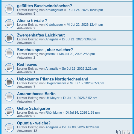
gefülltes Buschwindröschen?
Letzter Beitrag von
Kraichgauer
«
Fr Jul 24, 2026 10:08 pm
Antworten:
8
Alisma triviale ?
Letzter Beitrag von
Kraichgauer
«
Mi Jul 22, 2026 12:44 pm
Antworten:
2
Zwergenhaftes Laichkraut
Letzter Beitrag von
Anagallis
«
Di Jul 21, 2026 9:09 pm
Antworten:
9
Sonchus spec., aber welcher?
Letzter Beitrag von
jxlxxnx
«
Mo Jul 20, 2026 2:53 pm
Antworten:
2
Red leaves
Letzter Beitrag von
Anagallis
«
So Jul 19, 2026 2:21 pm
Antworten:
1
Unbekannte Pflanze Nordgriechenland
Letzter Beitrag von
Dolgenbluetler
«
Mi Jul 15, 2026 6:53 pm
Antworten:
7
Amaranthacee Berlin
Letzter Beitrag von
Ulf Meyer
«
Di Jul 14, 2026 3:52 pm
Antworten:
4
Gelbe Schafgarbe
Letzter Beitrag von
Rhönblume
«
Di Jul 14, 2026 1:59 pm
Antworten:
2
Opuntia - welche?
Letzter Beitrag von
Anagallis
«
Do Jul 09, 2026 10:29 am
Antworten:
12
1
2