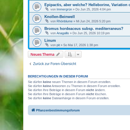
Epipactis, aber welche? Helleborine, Variation
von
Immergrün
»
Do Jun 25, 2026 4:04 pm
Knollen-Beinwell
von
Rhönblume
»
Mi Jun 24, 2026 5:20 pm
Bromus hordeaceus subsp. mediterraneus?
von
Anagallis
»
Do Jun 25, 2026 10:19 pm
Linum
von
pit
»
So Mai 17, 2026 1:38 pm
Neues Thema
Zurück zur Foren-Übersicht
BERECHTIGUNGEN IN DIESEM FORUM
Sie dürfen
keine
neuen Themen in diesem Forum erstellen.
Sie dürfen
keine
Antworten zu Themen in diesem Forum erstellen.
Sie dürfen Ihre Beiträge in diesem Forum
nicht
ändern.
Sie dürfen Ihre Beiträge in diesem Forum
nicht
löschen.
Sie dürfen
keine
Dateianhänge in diesem Forum erstellen.
Pflanzenbestimmungsforum