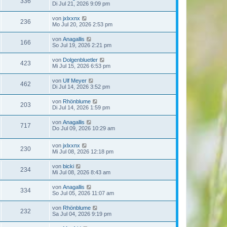
336
Di Jul 21, 2026 9:09 pm
von
jxlxxnx
236
Mo Jul 20, 2026 2:53 pm
von
Anagallis
166
So Jul 19, 2026 2:21 pm
von
Dolgenbluetler
423
Mi Jul 15, 2026 6:53 pm
von
Ulf Meyer
462
Di Jul 14, 2026 3:52 pm
von
Rhönblume
203
Di Jul 14, 2026 1:59 pm
von
Anagallis
717
Do Jul 09, 2026 10:29 am
von
jxlxxnx
230
Mi Jul 08, 2026 12:18 pm
von
bicki
234
Mi Jul 08, 2026 8:43 am
von
Anagallis
334
So Jul 05, 2026 11:07 am
von
Rhönblume
232
Sa Jul 04, 2026 9:19 pm