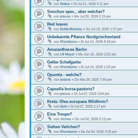
von
Maltus
»
Di Jul 21, 2026 4:11 pm
Sonchus spec., aber welcher?
von
jxlxxnx
»
Mo Jul 20, 2026 2:15 pm
Red leaves
von
BubikolRamios
»
So Jul 19, 2026 1:37 pm
Unbekannte Pflanze Nordgriechenland
von
Rhönblume
»
Di Jul 14, 2026 8:18 pm
Amaranthacee Berlin
von
Ulf Meyer
»
Mo Jun 15, 2026 2:02 pm
Gelbe Schafgarbe
von
Rhönblume
»
Di Jul 14, 2026 1:03 pm
Opuntia - welche?
von
botanix
»
Do Mai 28, 2026 7:59 pm
Capsella bursa-pastoris?
von
jxlxxnx
»
Di Jul 07, 2026 3:54 pm
Kreta: Olea europaea Wildform?
von
bicki
»
Di Jul 07, 2026 2:17 pm
Eine Trespe?
von
Jochen
»
Do Jul 02, 2026 2:13 pm
Siehes Veilchen?
von
Rhönblume
»
Sa Jul 04, 2026 3:25 pm