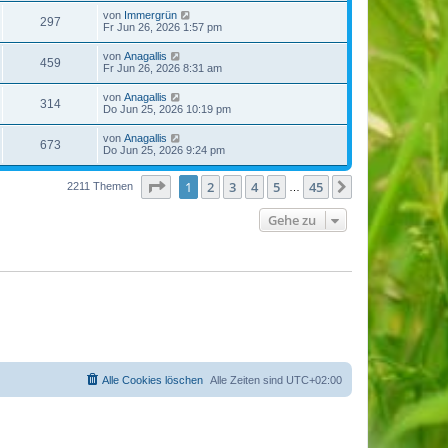
von
Immergrün
297
Fr Jun 26, 2026 1:57 pm
von
Anagallis
459
Fr Jun 26, 2026 8:31 am
von
Anagallis
314
Do Jun 25, 2026 10:19 pm
von
Anagallis
673
Do Jun 25, 2026 9:24 pm
Seite
1
von
45
1
2
3
4
5
45
Nächste
2211 Themen
…
Gehe zu
Alle Cookies löschen
Alle Zeiten sind
UTC+02:00