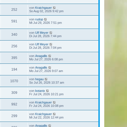
von
Kraichgauer
252
So Aug 02, 2026 9:42 pm
von
rudop
591
Mi Jul 29, 2026 7:51 pm
von
Ulf Meyer
340
Di Jul 28, 2026 7:44 pm
von
Ulf Meyer
256
Di Jul 28, 2026 7:04 pm
von
Anagallis
395
Mo Jul 27, 2026 6:08 pm
von
Anagallis
194
Mo Jul 27, 2026 9:07 am
von
hegau
1070
So Jul 26, 2026 10:37 am
von
botanix
309
Fr Jul 24, 2026 10:21 pm
von
Kraichgauer
992
Fr Jul 24, 2026 10:08 pm
von
Kraichgauer
299
Mi Jul 22, 2026 12:44 pm
von
Anagallis