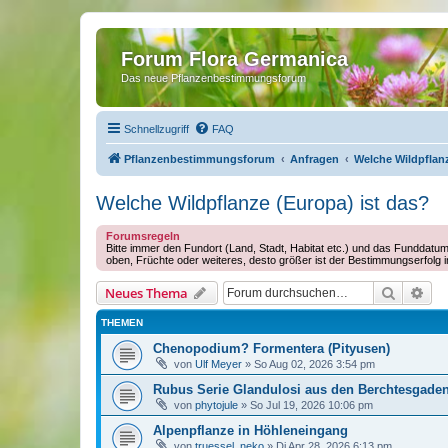
Forum Flora Germanica
Das neue Pflanzenbestimmungsforum
Schnellzugriff
FAQ
Pflanzenbestimmungsforum
Anfragen
Welche Wildpflanz
Welche Wildpflanze (Europa) ist das?
Forumsregeln
Bitte immer den Fundort (Land, Stadt, Habitat etc.) und das Funddatum
oben, Früchte oder weiteres, desto größer ist der Bestimmungserfolg 
Suche
Erw
Neues Thema
THEMEN
Chenopodium? Formentera (Pityusen)
von
Ulf Meyer
»
So Aug 02, 2026 3:54 pm
Rubus Serie Glandulosi aus den Berchtesgade
von
phytojule
»
So Jul 19, 2026 10:06 pm
Alpenpflanze in Höhleneingang
von
truessel_neko
»
Di Apr 28, 2026 6:13 pm