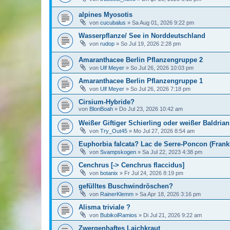
alpines Myosotis
von
cucubalus
»
Sa Aug 01, 2026 9:22 pm
Wasserpflanze/ See in Norddeutschland
von
rudop
»
So Jul 19, 2026 2:28 pm
Amaranthacee Berlin Pflanzengruppe 2
von
Ulf Meyer
»
So Jul 26, 2026 10:03 pm
Amaranthacee Berlin Pflanzengruppe 1
von
Ulf Meyer
»
So Jul 26, 2026 7:18 pm
Cirsium-Hybride?
von
BlonBoah
»
Do Jul 23, 2026 10:42 am
Weißer Giftiger Schierling oder weißer Baldrian
von
Try_Out45
»
Mo Jul 27, 2026 8:54 am
Euphorbia falcata? Lac de Serre-Poncon (Frank
von
Svampskogen
»
Sa Jul 22, 2023 4:38 pm
Cenchrus [-> Cenchrus flaccidus]
von
botanix
»
Fr Jul 24, 2026 8:19 pm
gefülltes Buschwindröschen?
von
RainerKlemm
»
Sa Apr 18, 2026 3:16 pm
Alisma triviale ?
von
BubikolRamios
»
Di Jul 21, 2026 9:22 am
Zwergenhaftes Laichkraut