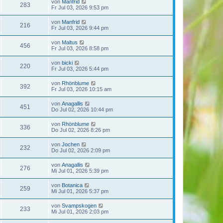
von
Manfrid
283
Fr Jul 03, 2026 9:53 pm
von
Manfrid
216
Fr Jul 03, 2026 9:44 pm
von
Maltus
456
Fr Jul 03, 2026 8:58 pm
von
bicki
220
Fr Jul 03, 2026 5:44 pm
von
Rhönblume
392
Fr Jul 03, 2026 10:15 am
von
Anagallis
451
Do Jul 02, 2026 10:44 pm
von
Rhönblume
336
Do Jul 02, 2026 8:26 pm
von
Jochen
232
Do Jul 02, 2026 2:09 pm
von
Anagallis
276
Mi Jul 01, 2026 5:39 pm
von
Botanica
259
Mi Jul 01, 2026 5:37 pm
von
Svampskogen
233
Mi Jul 01, 2026 2:03 pm