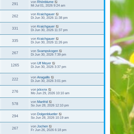
von
Rhönblume
291
Mi Jul 01, 2026 9:24 am
von
Kraichgauer
262
Di Jun 30, 2026 11:38 pm
von
Kraichgauer
331
Di Jun 30, 2026 11:37 pm
von
Kraichgauer
335
Di Jun 30, 2026 11:26 pm
von
Svampskogen
267
Di Jun 30, 2026 7:39 pm
von
Ulf Meyer
1265
Di Jun 30, 2026 3:37 pm
von
Anagallis
222
Di Jun 30, 2026 3:01 pm
von
jxlxxnx
276
Mo Jun 29, 2026 10:10 am
von
Manfrid
578
So Jun 28, 2026 12:10 pm
von
Dolgenbluetler
294
So Jun 28, 2026 10:19 am
von
Jochen
267
Fr Jun 26, 2026 6:18 pm