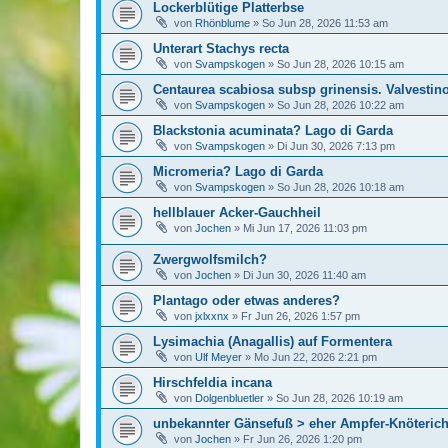
Lockerblütige Platterbse
von
Rhönblume
»
So Jun 28, 2026 11:53 am
Unterart Stachys recta
von
Svampskogen
»
So Jun 28, 2026 10:15 am
Centaurea scabiosa subsp grinensis. Valvestin
von
Svampskogen
»
So Jun 28, 2026 10:22 am
Blackstonia acuminata? Lago di Garda
von
Svampskogen
»
Di Jun 30, 2026 7:13 pm
Micromeria? Lago di Garda
von
Svampskogen
»
So Jun 28, 2026 10:18 am
hellblauer Acker-Gauchheil
von
Jochen
»
Mi Jun 17, 2026 11:03 pm
Zwergwolfsmilch?
von
Jochen
»
Di Jun 30, 2026 11:40 am
Plantago oder etwas anderes?
von
jxlxxnx
»
Fr Jun 26, 2026 1:57 pm
Lysimachia (Anagallis) auf Formentera
von
Ulf Meyer
»
Mo Jun 22, 2026 2:21 pm
Hirschfeldia incana
von
Dolgenbluetler
»
So Jun 28, 2026 10:19 am
unbekannter Gänsefuß > eher Ampfer-Knöterich
von
Jochen
»
Fr Jun 26, 2026 1:20 pm