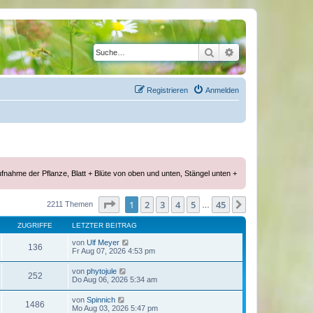
Suche
Erweiterte Suche
Registrieren
Anmelden
ufnahme der Pflanze, Blatt + Blüte von oben und unten, Stängel unten +
Seite
1
von
45
1
2
3
4
5
45
Nächste
2211 Themen
…
ZUGRIFFE
LETZTER BEITRAG
von
Ulf Meyer
136
Fr Aug 07, 2026 4:53 pm
von
phytojule
252
Do Aug 06, 2026 5:34 am
von
Spinnich
1486
Mo Aug 03, 2026 5:47 pm