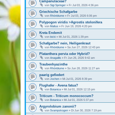
Campanulaceae?
von
Sigi Springer
»
Fr Jul 03, 2026 4:36 pm
Griechische Schafgarbe
von
Rhönblume
»
Fr Jul 03, 2026 6:06 pm
Polypogon viridis >Agrostis stolonifera
von
Maltus
»
Fr Jun 19, 2026 4:20 pm
Kreta Endemit
von
bicki
»
Mi Jul 01, 2026 1:39 pm
Schafgarbe? nein, Heiligenkraut
von
Rhönblume
»
Sa Jun 27, 2026 12:43 pm
Platanthera pervia oder Hybrid?
von
Anagallis
»
Fr Jun 26, 2026 9:42 am
Traubenhyazinthe
von
Rhönblume
»
So Jun 28, 2026 11:27 am
paarig gefiedert
von
Jochen
»
Mi Jul 01, 2026 8:39 pm
Flughafer - Avena fatua?
von
Botanica
»
Mi Jul 01, 2026 12:15 pm
Triticum - Triticum monococcum?
von
Botanica
»
Mi Jul 01, 2026 5:37 pm
Argyrolobium zanonii?
von
Svampskogen
»
Di Jun 30, 2026 7:19 pm